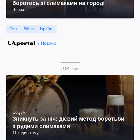
боротись зі слимаками на городі
Вчора
Світ
Війна
Ізраїль
Новини
TOP news
Соціум
Зникнуть за ніч: дієвий метод боротьби
з рудими слимаками
11 годин тому