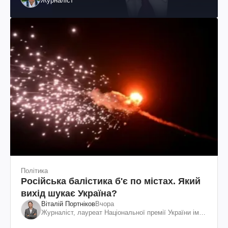
Журналіст
Політика
Російська балістика б'є по містах. Який
вихід шукає Україна?
Віталій Портніков
Вчора
Журналіст, лауреат Національної премії України ім.
Шевченка