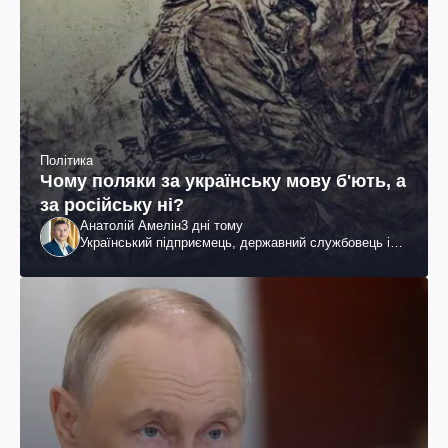
Політика
Чому поляки за українську мову б'ють, а
за російську ні?
Анатолій Амелін
3 дні тому
Український підприємець, державний службовець і
громадський діяч