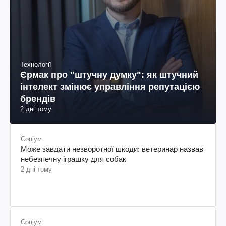
Технології
Єрмак про "штучну думку": як штучний
інтелект змінює управління репутацією
брендів
2 дні тому
Соціум
Може завдати незворотної шкоди: ветеринар назвав
небезпечну іграшку для собак
2 дні тому
Соціум