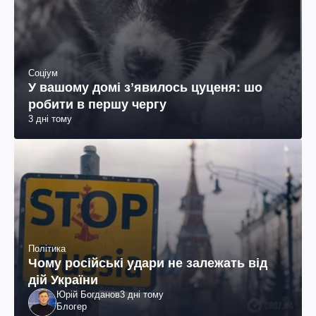
Соціум
У вашому домі зʼявилось цуценя: шо
робити в першу чергу
3 дні тому
Політика
Чому російські удари не залежать від
дій України
Юрій Богданов
3 дні тому
Блогер