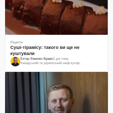
Рецепти
Суші-тірамісу: такого ви ще не
куштували
Ектор Хіменес-Браво
2 дні тому
Канадський та український шеф-кухар
колумбійського походження, бізнесмен, телеведучий