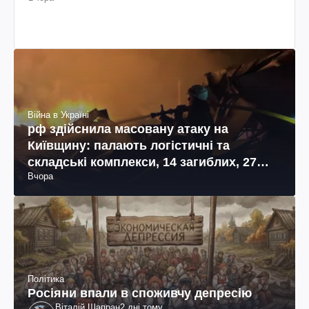
Війна в Україні
рф здійснила масовану атаку на
Київщину: палають логістичні та
складські комплекси, 14 загиблих, 27
Вчора
поранених (фото, відео)
Політика
Росіяни впали в споживчу депресію
Віталій Шапран
2 дні тому