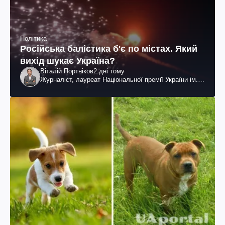
Політика
Російська балістика б'є по містах. Який
вихід шукає Україна?
Віталій Портніков
2 дні тому
Журналіст, лауреат Національної премії України ім.
Шевченка