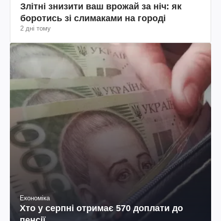
Злітні знизити ваш врожай за ніч: як
боротись зі слимаками на городі
2 дні тому
Економіка
Хто у серпні отримає 570 доплати до
пенсії