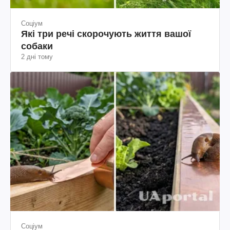
Соціум
Які три речі скорочують життя вашої
собаки
2 дні тому
Соціум