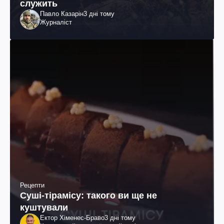
служить
Павло Казарін
3 дні тому
Журналіст
Рецепти
Суші-тірамісу: такого ви ще не
куштували
Ектор Хіменес-Браво
3 дні тому