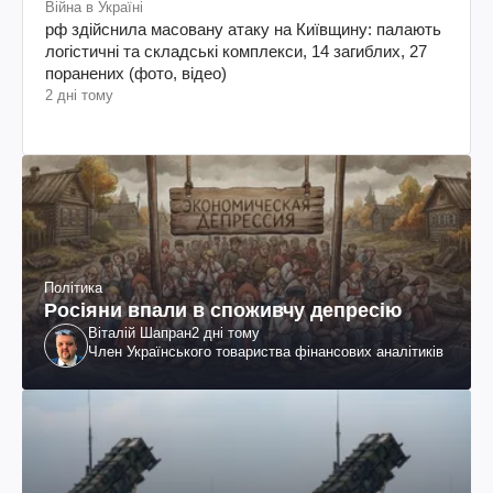
Війна в Україні
рф здійснила масовану атаку на Київщину: палають
логістичні та складські комплекси, 14 загиблих, 27
поранених (фото, відео)
2 дні тому
Політика
Росіяни впали в споживчу депресію
Віталій Шапран
2 дні тому
Член Українського товариства фінансових аналітиків