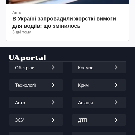
Авто
В Україні запровадили жорсткі вимоги
для водіїв: що змінилось
3 дні тому
Обстріли
Космос
Технології
Крим
Авто
Авіація
ЗСУ
ДТП