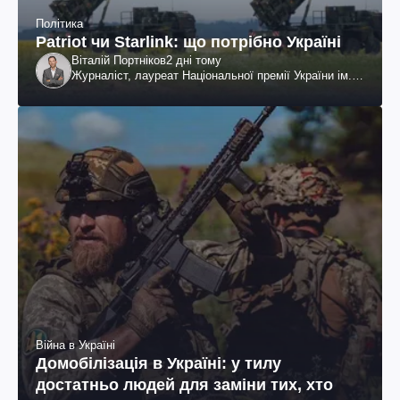
Політика
Patriot чи Starlink: що потрібно Україні
Віталій Портніков
2 дні тому
Журналіст, лауреат Національної премії України ім.
Шевченка
Війна в Україні
Домобілізація в Україні: у тилу
достатньо людей для заміни тих, хто