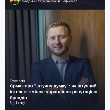
Канадський та український шеф-кухар
колумбійського походження, бізнесмен, телеведучий
Технології
Єрмак про "штучну думку": як штучний
інтелект змінює управління репутацією
брендів
3 дні тому