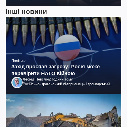
Інші новини
Політика
Захід проспав загрозу: Росія може
перевірити НАТО війною
Леонід Невзлін
2 години тому
Російсько-ізраїльський підприємець і громадський
діяч, колишній віцепрезидент "ЮКОСа"