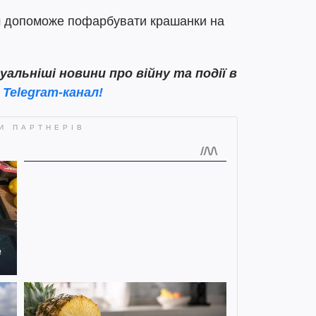
оч допоможе пофарбувати крашанки на
льніші новини про війну та події в
ш
Telegram-канал!