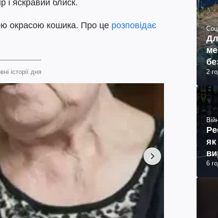
р і яскравий блиск.
ою окрасою кошика. Про це
розповідає
Соц
Дл
ме
бе
2 г
вні історії дня
Війн
Ре
як
ви
6 г