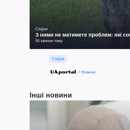
Соціум
З ними не матимете проблем: які с
56 хвилин тому
Соціум
Новини
Інші новини