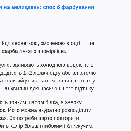
я на Великдень: спосіб фарбування
яйця серветкою, змоченою в оцті — це
 фарба ляже рівномірніше.
трулю, заливають холодною водою так,
, додають 1–2 ложки оцту або алкоголю
 а коли яйця зваряться, залишають їх у
20 хвилин для насиченішого відтінку.
ють тонким шаром білка, а зверху
ок. Його можна акуратно розподілити
ах. За потреби варто повторити
ить колір більш глибоким і блискучим.