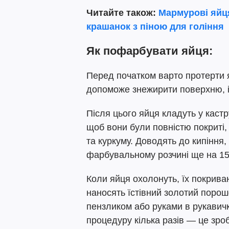
Читайте також:
Мармурові яйц
крашанок з піною для гоління
Як пофарбувати яйця:
Перед початком варто протерти 
допоможе знежирити поверхню, і
Після цього яйця кладуть у кас
щоб вони були повністю покриті
та куркуму. Доводять до кипіння,
фарбувальному розчині ще на 15–
Коли яйця охолонуть, їх покрива
наносять їстівний золотий порош
пензликом або руками в рукавичк
процедуру кілька разів — це зроб