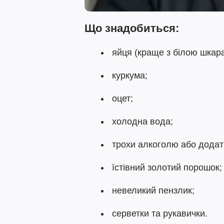
Що знадобиться:
яйця (краще з білою шкар
куркума;
оцет;
холодна вода;
трохи алкоголю або додат
їстівний золотий порошок;
невеликий пензлик;
серветки та рукавички.