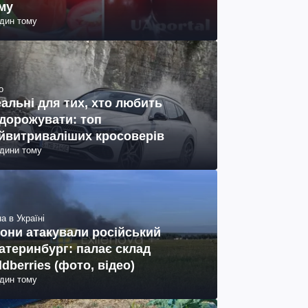
му
один тому
о
еальні для тих, хто любить
дорожувати: топ
йвитриваліших кросоверів
одини тому
а в Україні
они атакували російський
атеринбург: палає склад
ldberries (фото, відео)
один тому