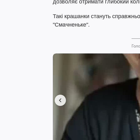
дозволяє отримати глибокий колі
Такі крашанки стануть справжнь
"Смачненьке".
Голо