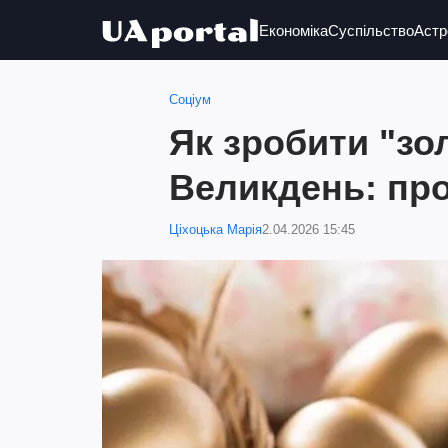
Економіка
Суспільство
Астр
Соціум
Як зробити "зол
Великдень: про
Ціхоцька Марія
2.04.2026 15:45