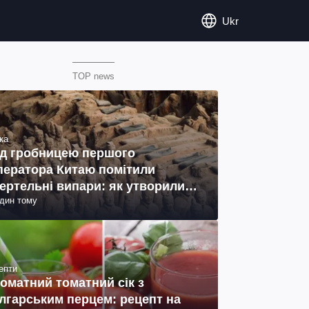
Ukr
TOP news
ка
д гробницею першого
ператора Китаю помітили
ертельні випари: як утворились
один тому
ото)
епти
оматний томатний сік з
лгарським перцем: рецепт на