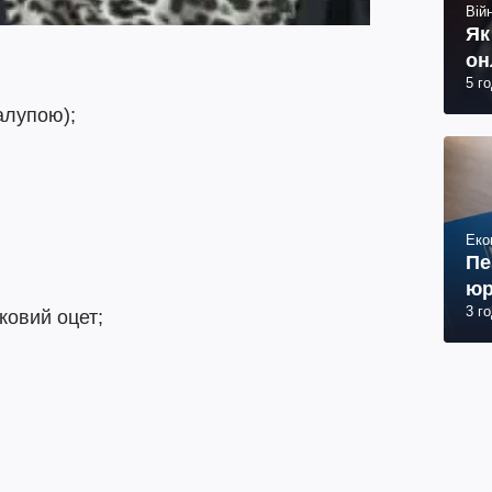
Війн
Як
он
5 г
алупою);
Еко
Пе
юр
3 г
ковий оцет;