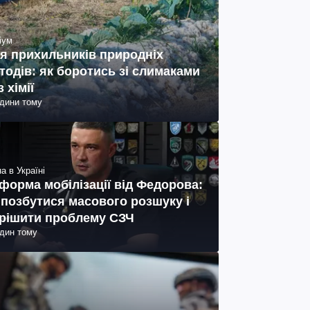
іум
я прихильників природніх
тодів: як боротись зі слимаками
з хімії
одини тому
а в Україні
форма мобілізації від Федорова:
 позбутися масового розшуку і
рішити проблему СЗЧ
один тому