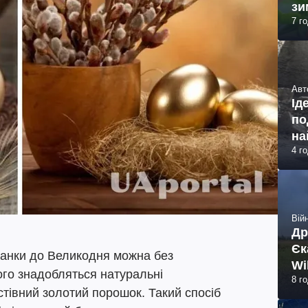
зи
7 г
Авт
Ід
по
на
4 г
Війн
Др
Єк
шанки до Великодня можна без
Wi
ого знадобляться натуральні
8 г
їстівний золотий порошок. Такий спосіб