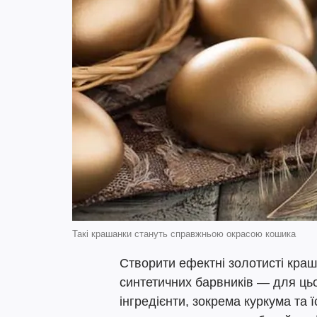
Такі крашанки стануть справжньою окрасою кошика
Створити ефектні золотисті кра
синтетичних барвників — для ць
інгредієнти, зокрема куркума та 