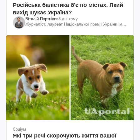
Російська балістика б'є по містах. Який
вихід шукає Україна?
Віталій Портніков
3 дні тому
Журналіст, лауреат Національної премії України ім.
Шевченка
Соціум
Які три речі скорочують життя вашої