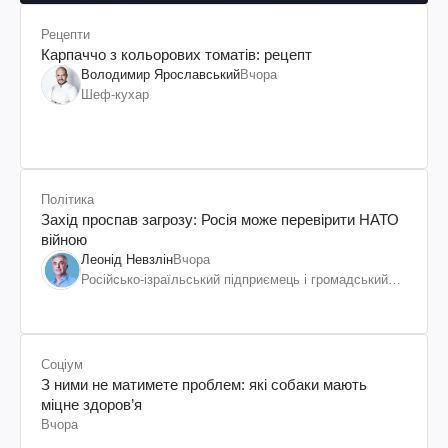
Рецепти
Карпаччо з кольорових томатів: рецепт
Володимир Ярославський
Вчора
Шеф-кухар
Політика
Захід проспав загрозу: Росія може перевірити НАТО
війною
Леонід Невзлін
Вчора
Російсько-ізраїльський підприємець і громадський
діяч, колишній віцепрезидент "ЮКОСа"
Соціум
З ними не матимете проблем: які собаки мають
міцне здоров’я
Вчора