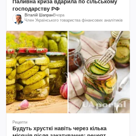
Паливна криза вдарила по сільському
господарству РФ
Віталій Шапран
Вчора
Член Українського товариства фінансових аналітиків
Рецепти
Будуть хрусткі навіть через кілька
місяців після закатування: рецепт