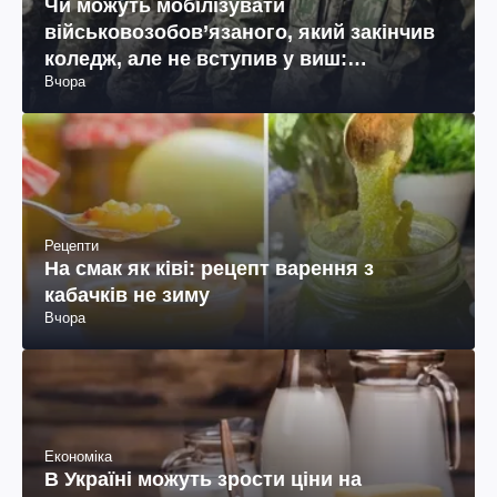
Чи можуть мобілізувати
військовозобов’язаного, який закінчив
коледж, але не вступив у виш:
Вчора
пояснення юриста
Рецепти
На смак як ківі: рецепт варення з
кабачків не зиму
Вчора
Економіка
В Україні можуть зрости ціни на