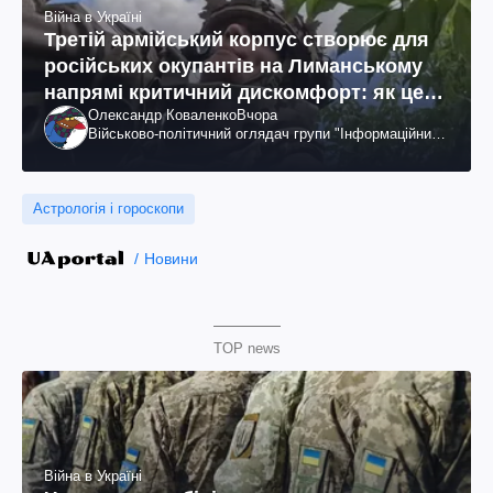
Війна в Україні
Третій армійський корпус створює для
російських окупантів на Лиманському
напрямі критичний дискомфорт: як це
Олександр Коваленко
Вчора
вдалося
Військово-політичний оглядач групи "Інформаційний
спротив"
Астрологія і гороскопи
Новини
TOP news
Війна в Україні