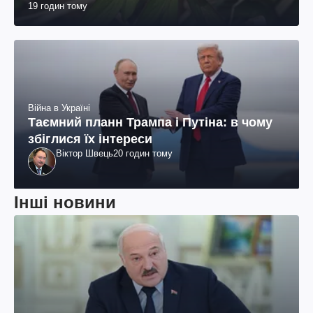
19 годин тому
Війна в Україні
Таємний планн Трампа і Путіна: в чому
збіглися їх інтереси
Віктор Швець
20 годин тому
Інші новини