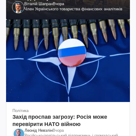
Віталій Шапран
Вчора
Член Українського товариства фінансових аналітиків
Політика
Захід проспав загрозу: Росія може
перевірити НАТО війною
Леонід Невзлін
Вчора
Російсько-ізраїльський підприємець і громадський