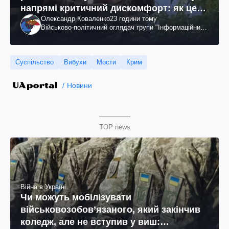
напрямі критичний дискомфорт: як це
Олександр Коваленко
23 години тому
вдалося
Військово-політичний оглядач групи "Інформаційний
спротив"
Суспільство
Вибухи
Мости
Крим
Новини
TOP news
Війна в Україні
Чи можуть мобілізувати
військовозобов’язаного, який закінчив
коледж, але не вступив у виш: