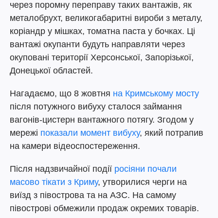
через поромну переправу таких вантажів, як
металобрухт, великогабаритні вироби з металу,
коріандр у мішках, томатна паста у бочках. Ці
вантажі окупанти будуть направляти через
окуповані території Херсонської, Запорізької,
Донецької областей.
Нагадаємо, що 8 жовтня
на Кримському мосту
після потужного вибуху сталося займання
вагонів-цистерн вантажного потягу. Згодом у
мережі
показали момент вибуху
, який потрапив
на камери відеоспостереження.
Після надзвичайної події
росіяни почали
масово тікати з Криму
, утворилися черги на
виїзд з півострова та на АЗС. На самому
півострові обмежили продаж окремих товарів.