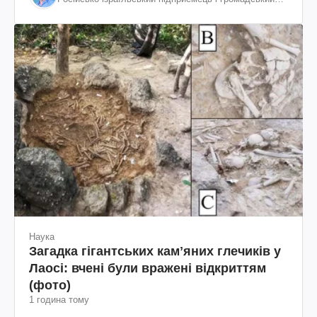
діяч, колишній віцепрезидент "ЮКОСа"
Наука
Загадка гігантських камʼяних глечиків у
Лаосі: вчені були вражені відкриттям
(фото)
1 година тому