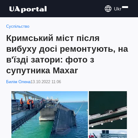
Ukr
Суспільство
Кримський міст після
вибуху досі ремонтують, на
в'їзді затори: фото з
супутника Maxar
Билім Олена
13.10.2022 11:06