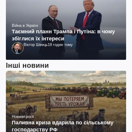
Війна в Україні
Таємний планн Трампа і Путіна: в чому
збіглися їх інтереси
Віктор Швець
19 годин тому
Інші новини
Новини росії
Паливна криза вдарила по сільському
господарству РФ