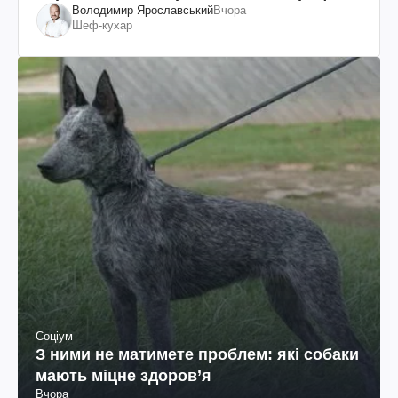
Володимир Ярославський
Вчора
Шеф-кухар
Соціум
З ними не матимете проблем: які собаки
мають міцне здоров’я
Вчора