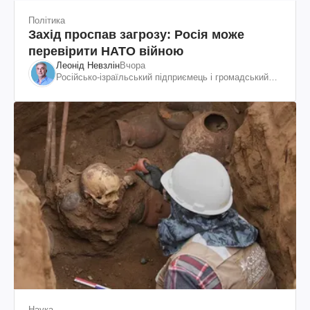
Політика
Захід проспав загрозу: Росія може
перевірити НАТО війною
Леонід Невзлін
Вчора
Російсько-ізраїльський підприємець і громадський
діяч, колишній віцепрезидент "ЮКОСа"
Наука