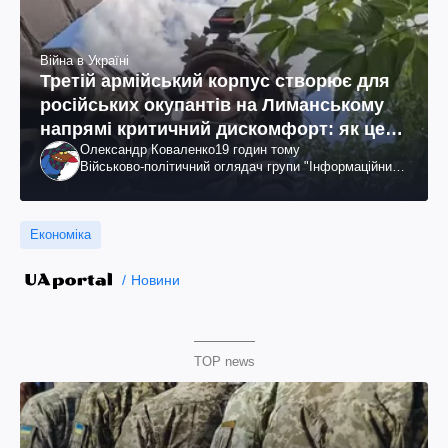
Війна в Україні
Третій армійський корпус створює для
російських окупантів на Лиманському
напрямі критичний дискомфорт: як це
Олександр Коваленко
19 годин тому
вдалося
Військово-політичний оглядач групи "Інформаційний
спротив"
Економіка
Новини
TOP news