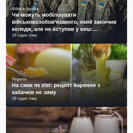
Війна в Україні
Чи можуть мобілізувати
військовозобов’язаного, який закінчив
коледж, але не вступив у виш:
19 годин тому
пояснення юриста
Рецепти
На смак як ківі: рецепт варення з
кабачків не зиму
19 годин тому