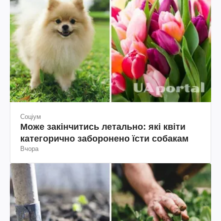
Соціум
Може закінчитись летально: які квіти
категорично заборонено їсти собакам
Вчора