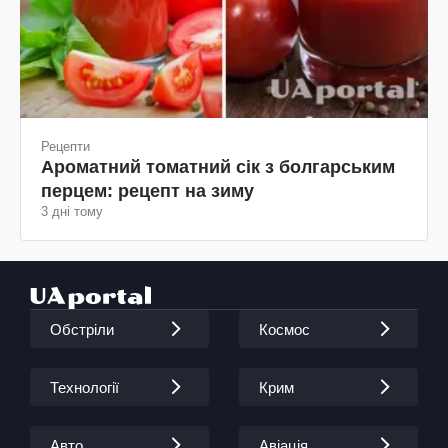
Рецепти
Ароматний томатний сік з болгарським
перцем: рецепт на зиму
3 дні тому
Обстріли
Космос
Технології
Крим
Авто
Авіація