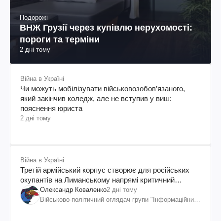
Подорожі
ВНЖ Грузії через купівлю нерухомості:
пороги та терміни
2 дні тому
Війна в Україні
Чи можуть мобілізувати військовозобов’язаного,
який закінчив коледж, але не вступив у виш:
пояснення юриста
2 дні тому
Війна в Україні
Третій армійський корпус створює для російських
окупантів на Лиманському напрямі критичний
дискомфорт: як це вдалося
Олександр Коваленко
2 дні тому
Військово-політичний оглядач групи "Інформаційний
спротив"