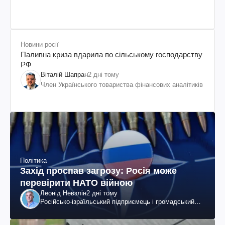
Новини росії
Паливна криза вдарила по сільському господарству
РФ
Віталій Шапран
2 дні тому
Член Українського товариства фінансових аналітиків
Політика
Захід проспав загрозу: Росія може
перевірити НАТО війною
Леонід Невзлін
2 дні тому
Російсько-ізраїльський підприємець і громадський
діяч, колишній віцепрезидент "ЮКОСа"