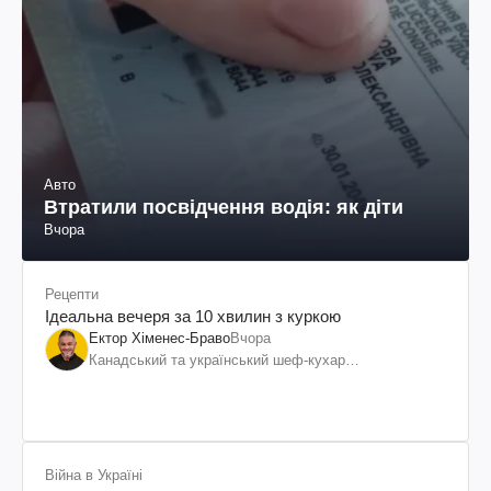
Авто
Втратили посвідчення водія: як діти
Вчора
Рецепти
Ідеальна вечеря за 10 хвилин з куркою
Ектор Хіменес-Браво
Вчора
Канадський та український шеф-кухар
колумбійського походження, бізнесмен, телеведучий
Війна в Україні