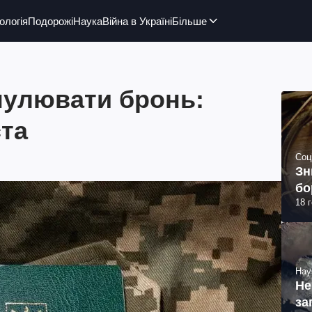
ологія
Подорожі
Наука
Війна в Україні
Більше
нулювати бронь:
ста
Соц
Зн
бо
18 
Нау
Не
за