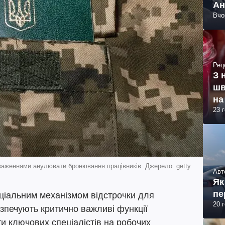
Ан
Вчо
Рец
З 
шв
на
23 
оваженнями анулювати бронювання працівників. Джерело: getty
Авт
Як
пе
еціальним механізмом відстрочки для
20 
езпечують критично важливі функції
и ключових спеціалістів на робочих