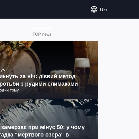
Ukr
TOP news
іум
икнуть за ніч: дієвий метод
ротьби з рудими слимаками
годин тому
ка
 замерзає при мінус 50: у чому
гадка "мертвого озера" в