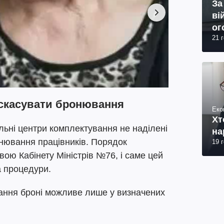
За
ві
ог
21 
юр
 скасувати бронювання
Еко
Хт
льні центри комплектування не наділені
на
ювання працівників. Порядок
19 
ою Кабінету Міністрів №76, і саме цей
а процедури.
вання броні можливе лише у визначених