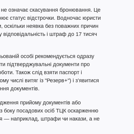
і не означає скасування бронювання. Це
нює статус відстрочки. Водночас юристи
и, оскільки неявка без поважних причин
 відповідальність і штраф до 17 тисяч
ньованій особі рекомендується одразу
ти підтверджувальні документи про
боти. Також слід взяти паспорт і
ому числі витяг із "Резерв+") і з’явитися
ння документів.
рдження прийому документів або
ь з боку посадових осіб ТЦК оскарженню
я — наприклад, штрафи чи накази, а не