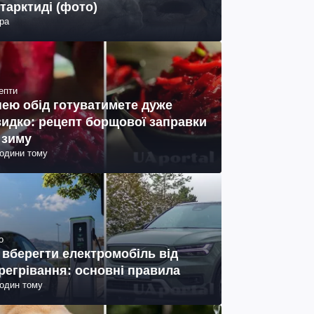
тарктиді (фото)
ра
епти
нею обід готуватимете дуже
идко: рецепт борщової заправки
 зиму
години тому
о
 вберегти електромобіль від
регрівання: основні правила
годин тому