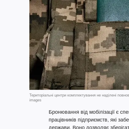
Територіальні центри комплектування не наділені повн
images
Бронювання від мобілізації є сп
працівників підприємств, які заб
держави. Воно дозволяє зберігат