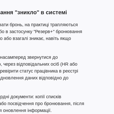
ння "зникло" в системі
ати бронь, на практиці трапляються
 або в застосунку "Резерв+" бронювання
 або взагалі зникає, навіть якщо
ь насамперед звернутися до
 через відповідальних осіб (HR або
еревірити статус працівника в реєстрі
 відновлення даних відповідно до
дні документи: копії списків
 або посвідчення про бронювання, після
я оновлення інформації.