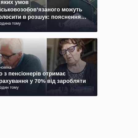
 яких умов
йськовозобов’язаного можуть
олосити в розшук: пояснення
година тому
иста
номіка
о з пенсіонерів отримає
рахування у 70% від заробляти
годин тому