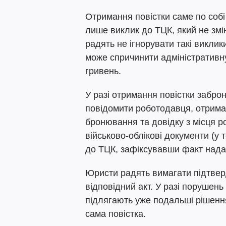
Отримання повістки саме по соб
лише виклик до ТЦК, який не змі
радять не ігнорувати такі виклик
може спричинити адміністративну
гривень.
У разі отримання повістки забро
повідомити роботодавця, отрима
бронювання та довідку з місця ро
військово-облікові документи (у т
до ТЦК, зафіксувавши факт нада
Юристи радять вимагати підтве
відповідний акт. У разі порушен
підлягають уже подальші рішенн
сама повістка.