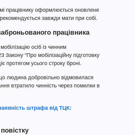
емі працівнику оформлюється оновлене
рекомендується завжди мати при собі.
заброньованого працівника
обілізацію осіб із чинним
3 Закону "Про мобілізаційну підготовку
діє протягом усього строку броні.
кщо людина добровільно відмовилася
ння втратило чинність через помилки в
наявність штрафа від ТЦК:
 повістку