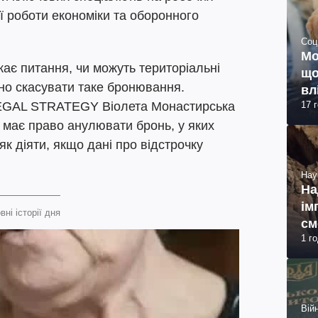
ої роботи економіки та оборонного
Соц
Мо
ає питання, чи можуть територіальні
що
но скасувати таке бронювання.
вл
17 
LEGAL STRATEGY Віолета Монастирська
 має право анулювати бронь, у яких
к діяти, якщо дані про відстрочку
Нау
На
ім
вні історії дня
см
1 г
(ф
Війн