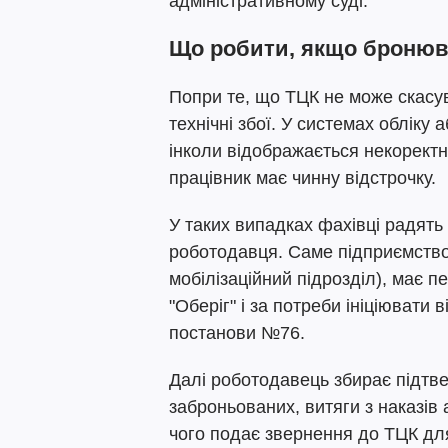
адміністративному суді.
Що робити, якщо бронюва
Попри те, що ТЦК не може скасув
технічні збої. У системах обліку
інколи відображається некоректно
працівник має чинну відстрочку.
У таких випадках фахівці радят
роботодавця. Саме підприємство,
мобілізаційний підрозділ), має п
"Оберіг" і за потреби ініціювати
постанови №76.
Далі роботодавець збирає підтвер
заброньованих, витяги з наказів
чого подає звернення до ТЦК дл