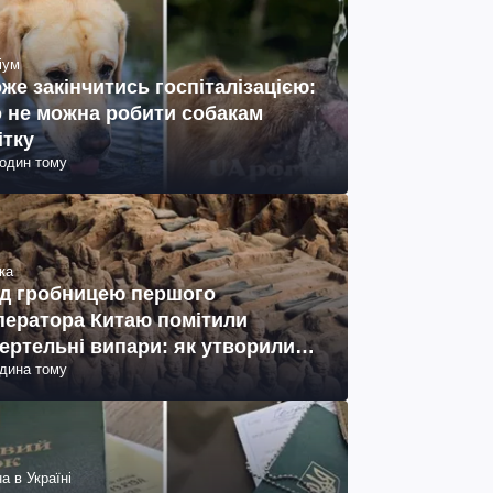
іум
же закінчитись госпіталізацією:
 не можна робити собакам
ітку
годин тому
ка
д гробницею першого
ператора Китаю помітили
ертельні випари: як утворились
одина тому
ото)
а в Україні