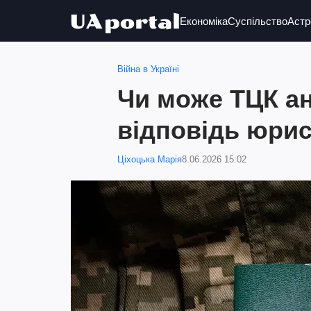
Економіка
Суспільство
Астр
Війна в Україні
Чи може ТЦК а
відповідь юри
Ціхоцька Марія
8.06.2026 15:02