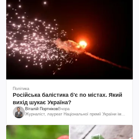
Політика
Російська балістика б'є по містах. Який
вихід шукає Україна?
Віталій Портніков
Вчора
Журналіст, лауреат Національної премії України ім.
Шевченка