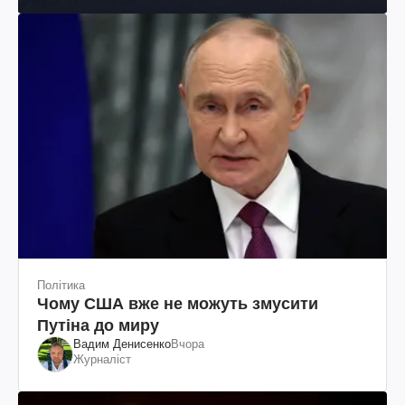
Політика
Чому США вже не можуть змусити
Путіна до миру
Вадим Денисенко
Вчора
Журналіст