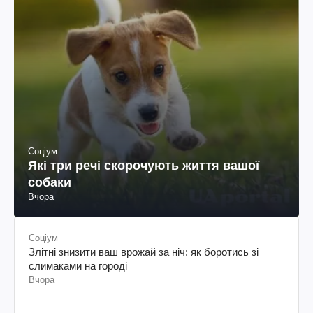
Соціум
Які три речі скорочують життя вашої
собаки
Вчора
Соціум
Злітні знизити ваш врожай за ніч: як боротись зі
слимаками на городі
Вчора