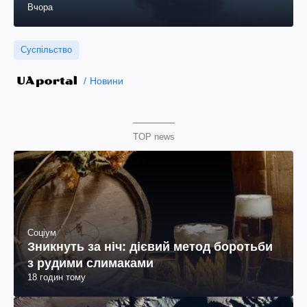
Вчора
Суспільство
Новини
TOP news
Соціум
Зникнуть за ніч: дієвий метод боротьби
з рудими слимаками
18 годин тому