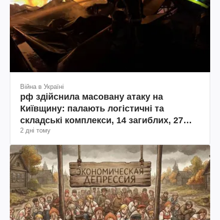
Війна в Україні
рф здійснила масовану атаку на
Київщину: палають логістичні та
складські комплекси, 14 загиблих, 27
2 дні тому
поранених (фото, відео)