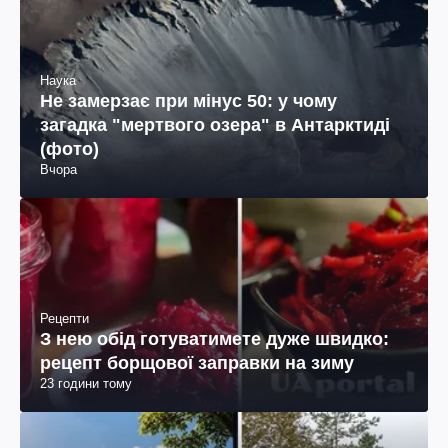
Наука
Не замерзає при мінус 50: у чому
загадка "мертвого озера" в Антарктиді
(фото)
Вчора
Рецепти
З нею обід готуватимете дуже швидко:
рецепт борщової заправки на зиму
23 години тому