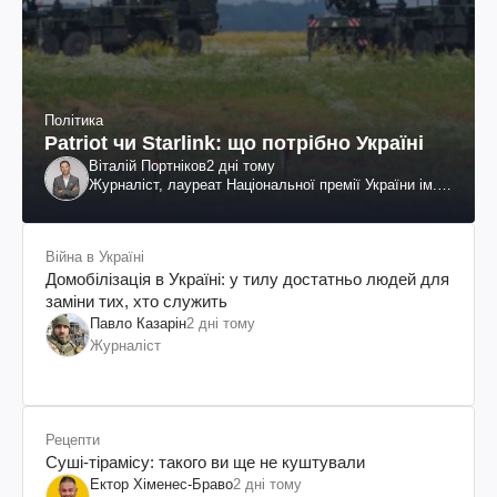
Політика
Patriot чи Starlink: що потрібно Україні
Віталій Портніков
2 дні тому
Журналіст, лауреат Національної премії України ім.
Шевченка
Війна в Україні
Домобілізація в Україні: у тилу достатньо людей для
заміни тих, хто служить
Павло Казарін
2 дні тому
Журналіст
Рецепти
Суші-тірамісу: такого ви ще не куштували
Ектор Хіменес-Браво
2 дні тому