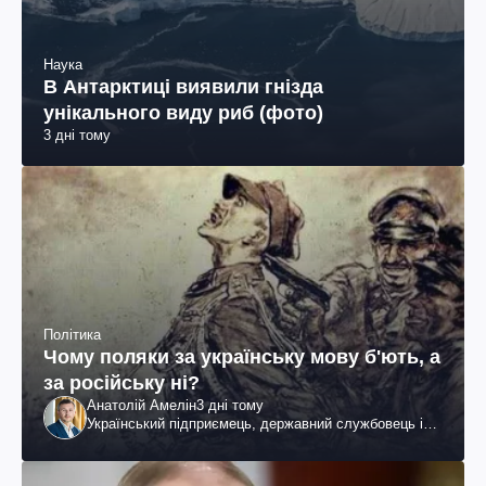
Наука
В Антарктиці виявили гнізда
унікального виду риб (фото)
3 дні тому
Політика
Чому поляки за українську мову б'ють, а
за російську ні?
Анатолій Амелін
3 дні тому
Український підприємець, державний службовець і
громадський діяч