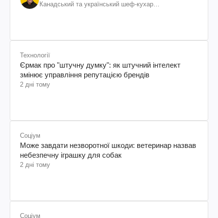
Канадський та український шеф-кухар
колумбійського походження, бізнесмен, телеведучий
Технології
Єрмак про "штучну думку": як штучний інтелект
змінює управління репутацією брендів
2 дні тому
Соціум
Може завдати незворотної шкоди: ветеринар назвав
небезпечну іграшку для собак
2 дні тому
Соціум