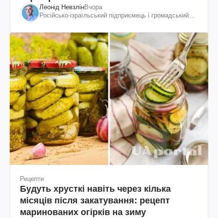
Леонід Невзлін
Вчора
Російсько-ізраїльський підприємець і громадський
діяч, колишній віцепрезидент "ЮКОСа"
Рецепти
Будуть хрусткі навіть через кілька
місяців після закатування: рецепт
маринованих огірків на зиму