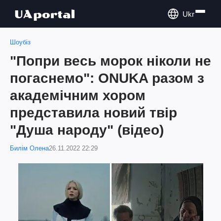
Ukr
Шоубіз
"Попри весь морок ніколи не
погаснемо": ONUKA разом з
академічним хором
представила новий твір
"Душа народу" (відео)
Билім Олена
26.11.2022 22:29