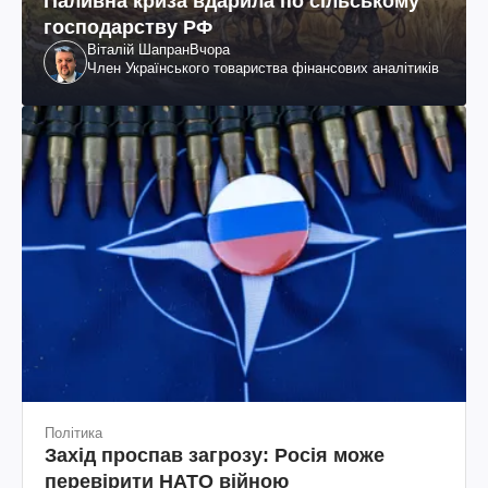
Паливна криза вдарила по сільському
господарству РФ
Віталій Шапран
Вчора
Член Українського товариства фінансових аналітиків
Політика
Захід проспав загрозу: Росія може
перевірити НАТО війною