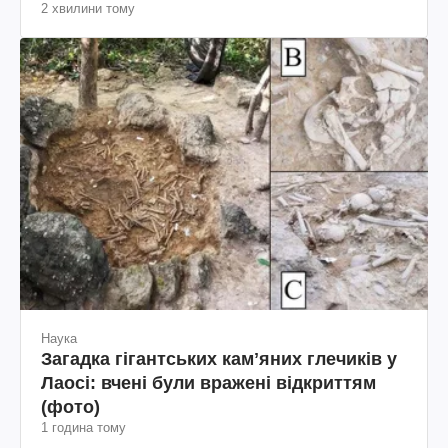
2 хвилини тому
Наука
Загадка гігантських камʼяних глечиків у
Лаосі: вчені були вражені відкриттям
(фото)
1 година тому