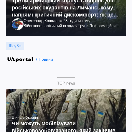
Третій армійський корпус створює для
російських окупантів на Лиманському
напрямі критичний дискомфорт: як це
Олександр Коваленко
23 години тому
вдалося
Військово-політичний оглядач групи "Інформаційний
спротив"
Шоубіз
Новини
TOP news
Війна в Україні
Чи можуть мобілізувати
військовозобов’язаного, який закінчив