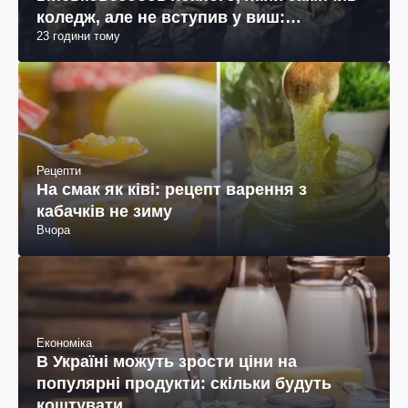
коледж, але не вступив у виш:
23 години тому
пояснення юриста
Рецепти
На смак як ківі: рецепт варення з
кабачків не зиму
Вчора
Економіка
В Україні можуть зрости ціни на
популярні продукти: скільки будуть
коштувати