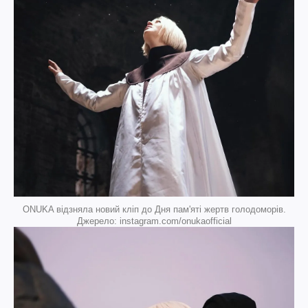
ONUKA відзняла новий кліп до Дня пам'яті жертв голодоморів.
Джерело: instagram.com/onukaofficial