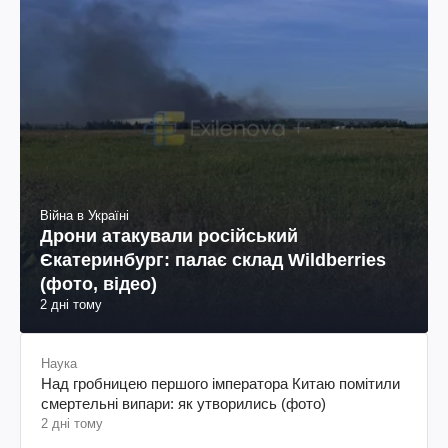
Війна в Україні
Дрони атакували російський
Єкатеринбург: палає склад Wildberries
(фото, відео)
2 дні тому
Наука
Над гробницею першого імператора Китаю помітили
смертельні випари: як утворились (фото)
2 дні тому