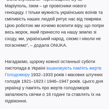
Маріуполь, Ізюм – це провісники нового
геноциду. І тільки мужність українських воїнів та
сміливість наших людей рятує нас від темряви.
Цією роботою ми хочемо вселити віру, що попри
весь морок, який принесло на нашу землю зі
сходу, ми, український народ, сяємо і ніколи не
погаснемо", – додала ONUKA.
Нагадаємо, щороку кожної останньої суботи
листопада в Україні
вшановують пам'ять жертв
Голодомору
1932–1933 років і масових штучних
голодів 1921–1923 і 1946–1947 років. Цього дня
українці у пам'ять про жертв голодоморів
запалюють свічки о 16 годині та ставлять їх на
підвіконня.