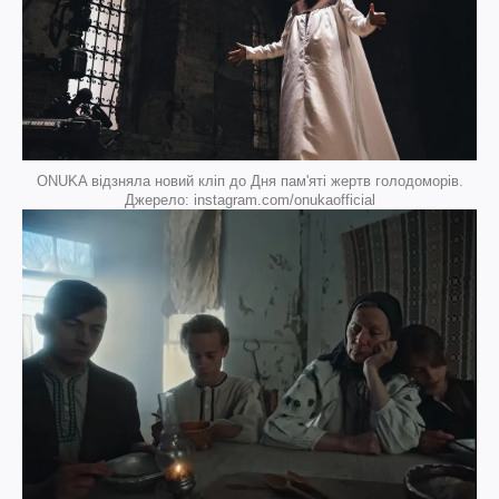
ONUKA відзняла новий кліп до Дня пам'яті жертв голодоморів.
Джерело: instagram.com/onukaofficial