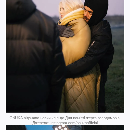
ONUKA відзняла новий кліп до Дня пам'яті жертв голодоморів.
Джерело: instagram.com/onukaofficial