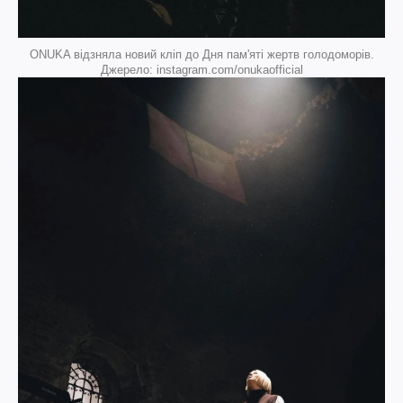
ONUKA відзняла новий кліп до Дня пам'яті жертв голодоморів.
Джерело: instagram.com/onukaofficial