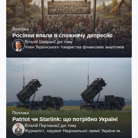
Політика
Росіяни впали в споживчу депресію
Віталій Шапран
2 дні тому
Член Українського товариства фінансових аналітиків
Політика
Patriot чи Starlink: що потрібно Україні
Віталій Портніков
2 дні тому
Журналіст, лауреат Національної премії України ім.
Шевченка