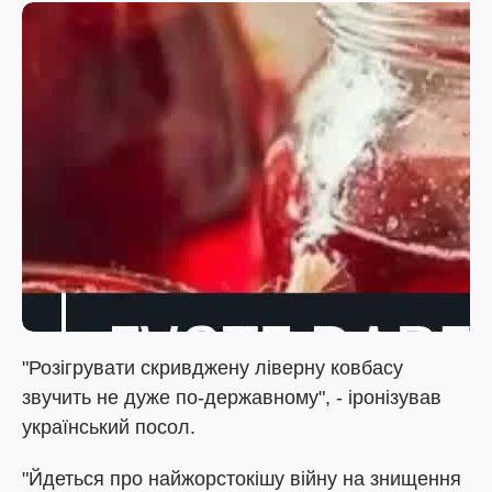
"Розігрувати скривджену ліверну ковбасу
звучить не дуже по-державному", - іронізував
український посол.
"Йдеться про найжорстокішу війну на знищення