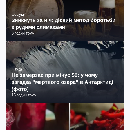
Соціум
Зникнуть за ніч: дієвий метод боротьби
з рудими слимаками
8 годин тому
Наука
Не замерзає при мінус 50: у чому
загадка "мертвого озера" в Антарктиді
(фото)
15 годин тому