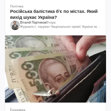
Політика
Російська балістика б'є по містах. Який
вихід шукає Україна?
Віталій Портніков
Вчора
Журналіст, лауреат Національної премії України ім.
Шевченка
Економіка