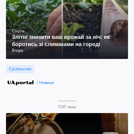
Соціум
Злітні знизити ваш врожай за ніч: як
боротись зі слимаками на городі
Вчора
Суспільство
Новини
TOP news