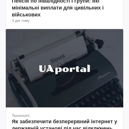
Пенсія по інвалідності I групи: які
мінімальні виплати для цивільних і
військових
3 дні тому
Технології
Як забезпечити безперервний інтернет у
державній установі під час відключень