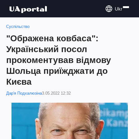
Ukr
Суспільство
"Ображена ковбаса":
Український посол
прокоментував відмову
Шольца приїжджати до
Києва
Дар'я Подхалюзіна
3.05.2022 12:32