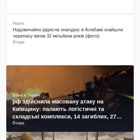
Наука
Надзвичайно рідкісна знахідка: в Алабамі знайшли
черепаху віком 32 мільйони років (фото)
Вчора
Війна в Україні
рф здійснила масовану атаку на
Київщину: палають логістичні та
складські комплекси, 14 загиблих, 27
Вчора
поранених (фото, відео)