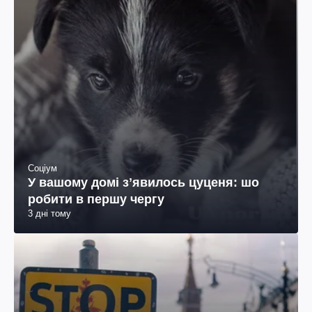
Соціум
У вашому домі зʼявилось цуценя: шо
робити в першу чергу
3 дні тому