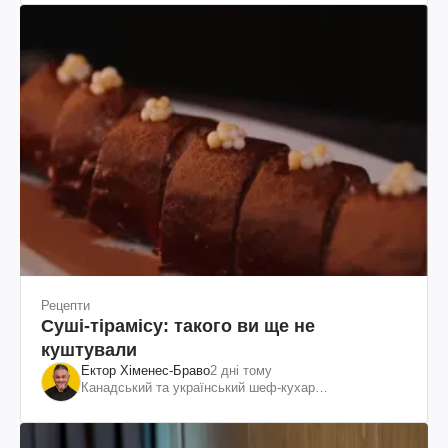
Рецепти
Суші-тірамісу: такого ви ще не
куштували
Ектор Хіменес-Браво
2 дні тому
Канадський та український шеф-кухар
колумбійського походження, бізнесмен, телеведучий