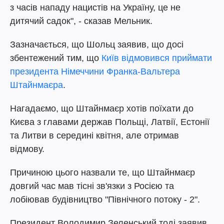
з часів нападу нацистів на Україну, це не
дитячий садок", - сказав Мельник.
Зазначається, що Шольц заявив, що досі
збентежений тим, що
Київ відмовився приймати
президента Німеччини Франка-Вальтера
Штайнмаєра
.
Нагадаємо, що Штайнмаєр хотів поїхати до
Києва з главами держав Польщі, Латвії, Естонії
та Литви в середині квітня, але отримав
відмову.
Причиною цього назвали те, що Штайнмаєр
довгий час мав тісні зв'язки з Росією та
лобіював будівництво "Північного потоку - 2".
Президент Володимир Зеленський тоді заявив,