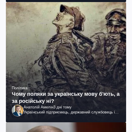
Політика
Чому поляки за українську мову б'ють, а
за російську ні?
Анатолій Амелін
3 дні тому
Український підприємець, державний службовець і
громадський діяч