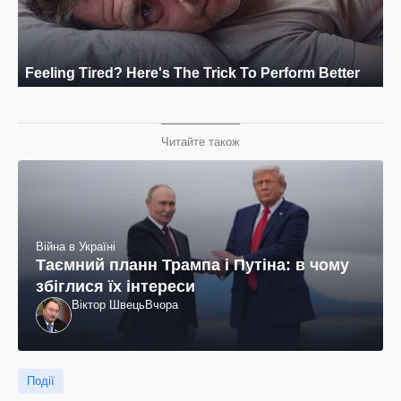
Читайте також
Війна в Україні
Таємний планн Трампа і Путіна: в чому
збіглися їх інтереси
Віктор Швець
Вчора
Події