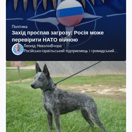
Політика
Захід проспав загрозу: Росія може
перевірити НАТО війною
Леонід Невзлін
Вчора
Російсько-ізраїльський підприємець і громадський
діяч, колишній віцепрезидент "ЮКОСа"