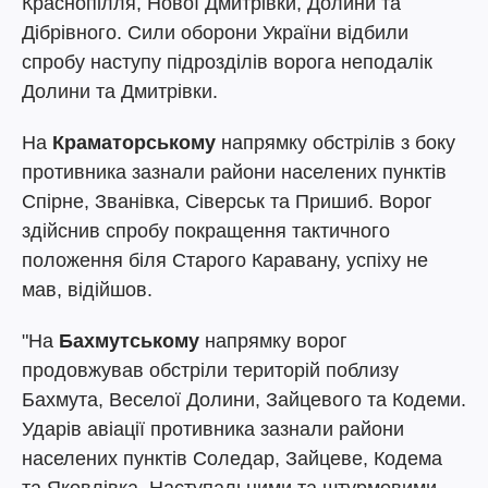
Краснопілля, Нової Дмитрівки, Долини та
Дібрівного. Сили оборони України відбили
спробу наступу підрозділів ворога неподалік
Долини та Дмитрівки.
На
Краматорському
напрямку обстрілів з боку
противника зазнали райони населених пунктів
Спірне, Званівка, Сіверськ та Пришиб. Ворог
здійснив спробу покращення тактичного
положення біля Старого Каравану, успіху не
мав, відійшов.
"На
Бахмутському
напрямку ворог
продовжував обстріли територій поблизу
Бахмута, Веселої Долини, Зайцевого та Кодеми.
Ударів авіації противника зазнали райони
населених пунктів Соледар, Зайцеве, Кодема