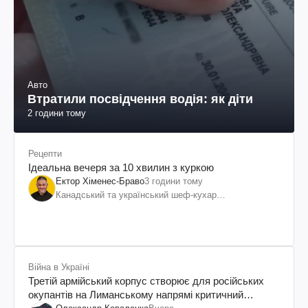
Авто
Втратили посвідчення водія: як діти
2 години тому
Рецепти
Ідеальна вечеря за 10 хвилин з куркою
Ектор Хіменес-Браво
3 години тому
Канадський та український шеф-кухар
колумбійського походження, бізнесмен, телеведучий
Війна в Україні
Третій армійський корпус створює для російських
окупантів на Лиманському напрямі критичний