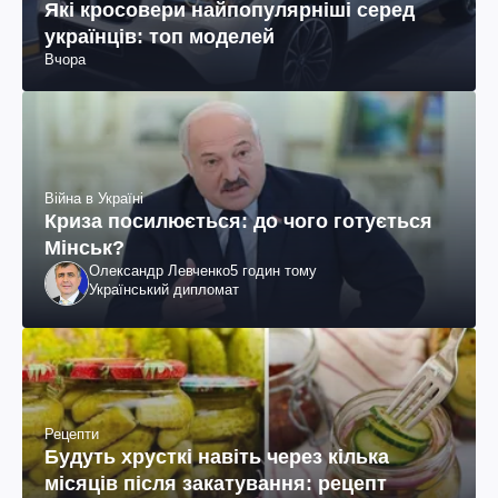
Які кросовери найпопулярніші серед
українців: топ моделей
Вчора
Війна в Україні
Криза посилюється: до чого готується
Мінськ?
Олександр Левченко
5 годин тому
Український дипломат
Рецепти
Будуть хрусткі навіть через кілька
місяців після закатування: рецепт