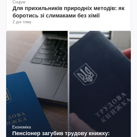
Соціум
Для прихильників природніх методів: як
боротись зі слимаками без хімії
2 дні тому
Економіка
Пенсіонер загубив трудову книжку: