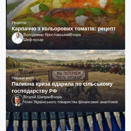
Рецепти
Карпаччо з кольорових томатів: рецепт
Володимир Ярославський
Вчора
Шеф-кухар
Новини росії
Паливна криза вдарила по сільському
господарству РФ
Віталій Шапран
Вчора
Член Українського товариства фінансових аналітиків