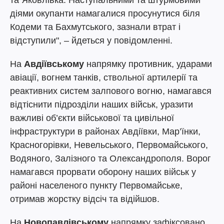
та Яковлівка. Наступальними та штурмовими
діями окупанти намагалися просунутися біля
Кодеми та Бахмутського, зазнали втрат і
відступили", – йдеться у повідомленні.
На
Авдіївському
напрямку противник, ударами
авіації, вогнем танків, ствольної артилерії та
реактивних систем залпового вогню, намагався
відтіснити підрозділи наших військ, уразити
важливі об’єкти військової та цивільної
інфраструктури в районах Авдіївки, Мар’їнки,
Красногорівки, Невельського, Первомайського,
Водяного, Залізного та Олександрополя. Ворог
намагався прорвати оборону наших військ у
районі населеного пункту Первомайське,
отримав жорстку відсіч та відійшов.
На
Новопавлівському
напрямку зафіксовано