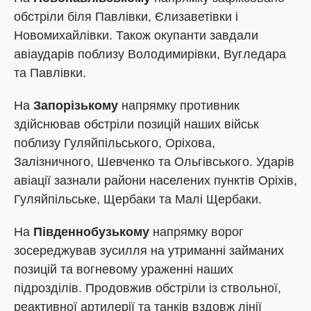
обстріли біля Павлівки, Єлизаветівки і
Новомихайлівки. Також окупанти завдали
авіаударів поблизу Володимирівки, Вугледара
та Павлівки.
На
Запорізькому
напрямку противник
здійснював обстріли позицій наших військ
поблизу Гуляйпільського, Оріхова,
Залізничного, Шевченко та Ольгівського. Ударів
авіації зазнали райони населених пунктів Оріхів,
Гуляйпільське, Щербаки та Малі Щербаки.
На
Південнобузькому
напрямку ворог
зосереджував зусилля на утриманні займаних
позицій та вогневому ураженні наших
підрозділів. Продовжив обстріли із ствольної,
реактивної артилерії та танків вздовж лінії