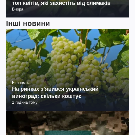
топ квітів, які захистіть від слимаків
Вчора
Інші новини
Економіка
На ринках зʼявився український
виноград: скільки коштує
1 година тому