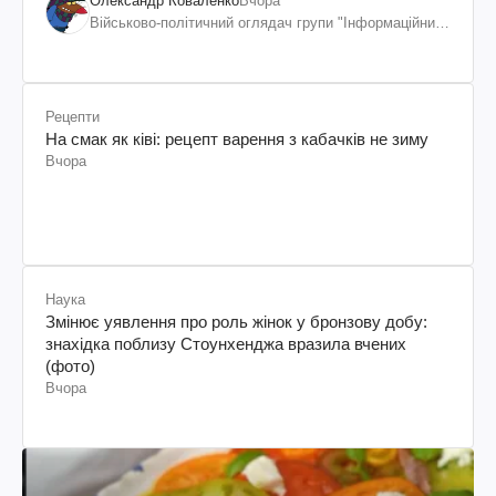
дискомфорт: як це вдалося
Олександр Коваленко
Вчора
Військово-політичний оглядач групи "Інформаційний
спротив"
Рецепти
На смак як ківі: рецепт варення з кабачків не зиму
Вчора
Наука
Змінює уявлення про роль жінок у бронзову добу:
знахідка поблизу Стоунхенджа вразила вчених
(фото)
Вчора