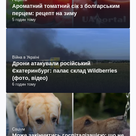
Ароматний томатний сік з болгарським
перцем: рецепт на зиму
5 годин тому
Війна в Україні
Дрони атакували російський
Єкатеринбург: палає склад Wildberries
(фото, відео)
6 годин тому
Соціум
Може закінчитись госпіталізацією: що не