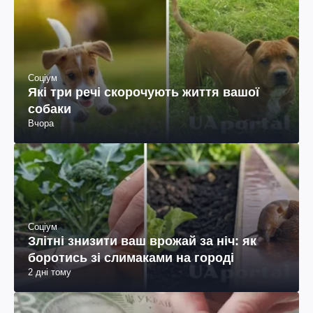
Соціум
Які три речі скорочують життя вашої
собаки
Вчора
Соціум
Злітні знизити ваш врожай за ніч: як
боротись зі слимаками на городі
2 дні тому