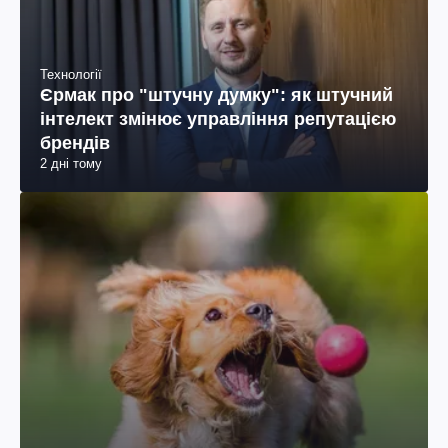
Технології
Єрмак про "штучну думку": як штучний
інтелект змінює управління репутацією
брендів
2 дні тому