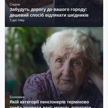
Соціум
Забудуть дорогу до вашого городу:
дешевий спосіб відлякати шкідників
3 дні тому
Економіка
Якій категорії пенсіонерів терміново
треба оновити дані: можуть втратити