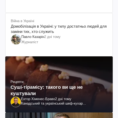
Війна в Україні
Домобілізація в Україні: у тилу достатньо людей для
заміни тих, хто служить
Павло Казарін
2 дні тому
Журналіст
Рецепти
Суші-тірамісу: такого ви ще не
куштували
Ектор Хіменес-Браво
2 дні тому
Канадський та український шеф-кухар
колумбійського походження, бізнесмен, телеведучий