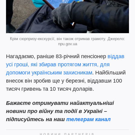
Крім сюрпризу-екскурсії, він також отримав грамоту. Джерело:
npu.gov.ua
Нагадаємо, раніше 83-річний пенсіонер
віддав
усі гроші, які збирав протягом життя, для
допомоги українським захисникам
. Найбільший
внесок він зробив ще у березні, віддавши 100
тисяч гривень та 10 тисяч доларів.
Бажаєте отримувати найактуальніші
новини про війну та події в Україні –
підписуйтесь на наш
телеграм канал