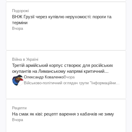
Подорожі
ВНЖ Грузії через купівлю нерухомості: пороги та
терміни
Вчора
Війна в Україні
Третій армійський корпус створює для російських
окупантів на Лиманському напрямі критичний
дискомфорт: як це вдалося
Олександр Коваленко
Вчора
Військово-політичний оглядач групи "Інформаційний
спротив"
Рецепти
На смак як ківі: рецепт варення з кабачків не зиму
Вчора