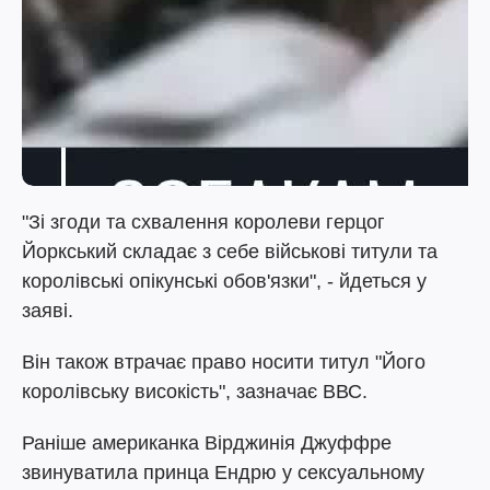
"Зі згоди та схвалення королеви герцог
Йоркський складає з себе військові титули та
королівські опікунські обов'язки", - йдеться у
заяві.
Він також втрачає право носити титул "Його
королівську високість", зазначає ВВС.
Раніше американка Вірджинія Джуффре
звинуватила принца Ендрю у сексуальному