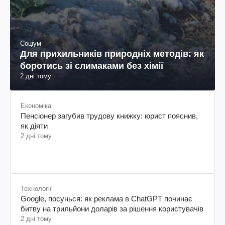
Соціум
Для прихильників природніх методів: як
боротись зі слимаками без хімії
2 дні тому
Економіка
Пенсіонер загубив трудову книжку: юрист пояснив,
як діяти
2 дні тому
Технології
Google, посунься: як реклама в ChatGPT починає
битву на трильйони доларів за рішення користувачів
2 дні тому