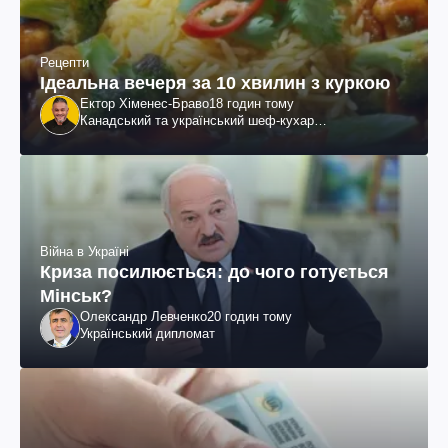
Рецепти
Ідеальна вечеря за 10 хвилин з куркою
Ектор Хіменес-Браво
18 годин тому
Канадський та український шеф-кухар
колумбійського походження, бізнесмен, телеведучий
Війна в Україні
Криза посилюється: до чого готується
Мінськ?
Олександр Левченко
20 годин тому
Український дипломат