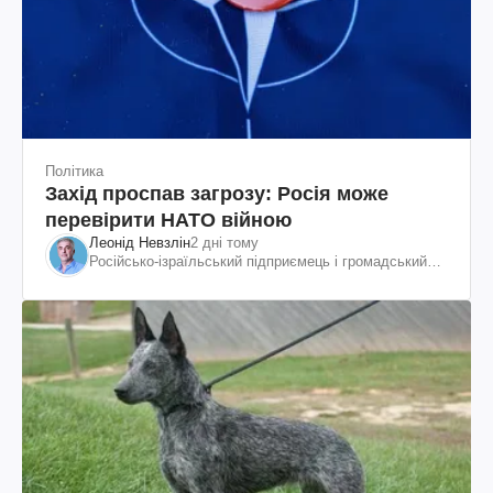
Політика
Захід проспав загрозу: Росія може
перевірити НАТО війною
Леонід Невзлін
2 дні тому
Російсько-ізраїльський підприємець і громадський
діяч, колишній віцепрезидент "ЮКОСа"