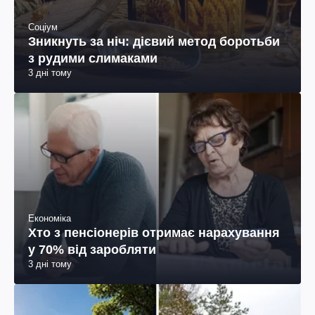
Соціум
Зникнуть за ніч: дієвий метод боротьби
з рудими слимаками
3 дні тому
Економіка
Хто з пенсіонерів отримає нарахування
у 70% від заробляти
3 дні тому