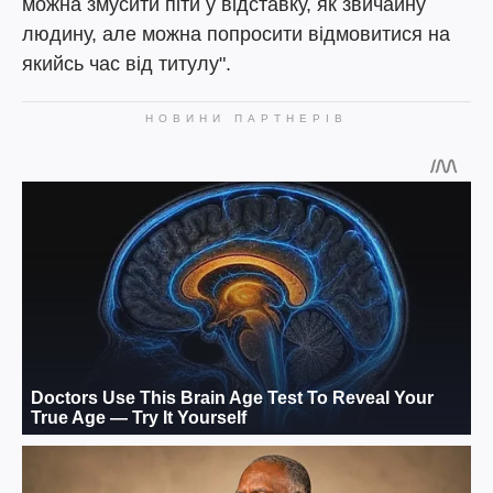
можна змусити піти у відставку, як звичайну
людину, але можна попросити відмовитися на
якийсь час від титулу".