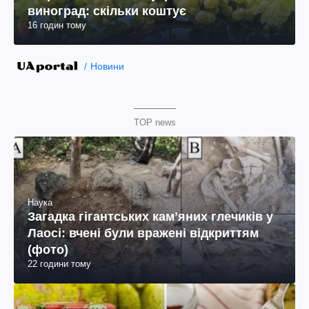
виноград: скільки коштує
16 годин тому
Новини
TOP news
Наука
Загадка гігантських камʼяних глечиків у
Лаосі: вчені були вражені відкриттям
(фото)
22 години тому