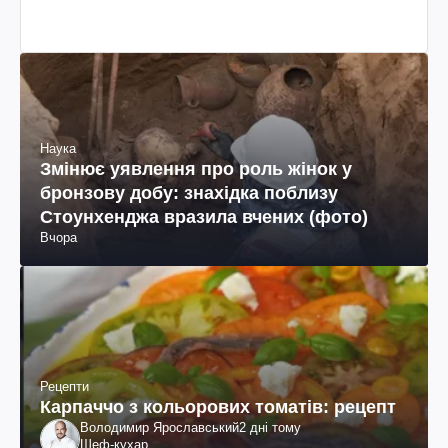
Наука
Змінює уявлення про роль жінок у
бронзову добу: знахідка поблизу
Стоунхенджа вразила вчених (фото)
Вчора
Рецепти
Карпаччо з кольорових томатів: рецепт
Володимир Ярославський
2 дні тому
Шеф-кухар