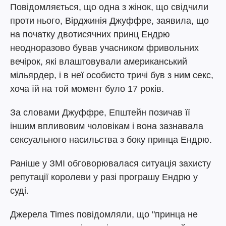
Повідомляється, що одна з жінок, що свідчили
проти нього, Вірджинія Джуффре, заявила, що
на початку двотисячних принц Ендрю
неодноразово бував учасником фривольних
вечірок, які влаштовували американський
мільярдер, і в неї особисто тричі був з ним секс,
хоча їй на той момент було 17 років.
За словами Джуффре, Епштейн позичав її
іншим впливовим чоловікам і вона зазнавала
сексуального насильства з боку принца Ендрю.
Раніше у ЗМІ обговорювалася ситуація захисту
репутації королеви у разі програшу Ендрю у
суді.
Джерела Times повідомляли, що "принца не