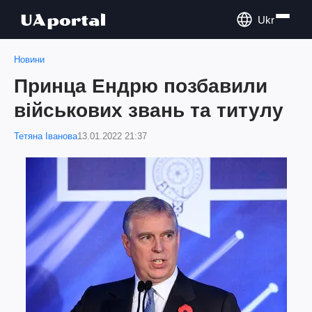
Ukr
Новини
Принца Ендрю позбавили
військових звань та титулу
Тетяна Іванова
13.01.2022 21:37