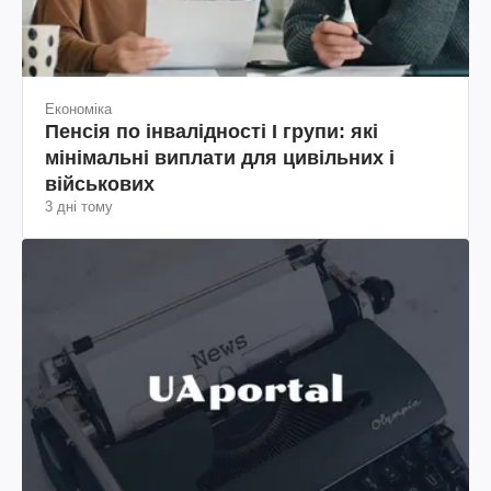
Економіка
Пенсія по інвалідності I групи: які
мінімальні виплати для цивільних і
військових
3 дні тому