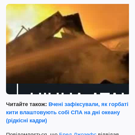
Читайте також:
Вчені зафіксували, як горбаті
кити влаштовують собі СПА на дні океану
(рідкісні кадри)
Повідомляється, що
Бред Джозефс
відвідав