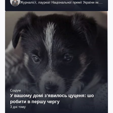
Журналіст, лауреат Національної премії України ім.
Шевченка
Соціум
У вашому домі зʼявилось цуценя: шо
робити в першу чергу
3 дні тому