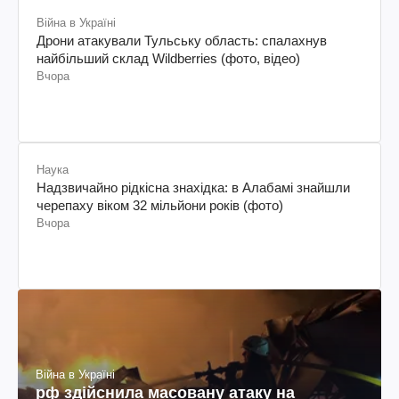
Війна в Україні
Дрони атакували Тульську область: спалахнув
найбільший склад Wildberries (фото, відео)
Вчора
Наука
Надзвичайно рідкісна знахідка: в Алабамі знайшли
черепаху віком 32 мільйони років (фото)
Вчора
Війна в Україні
рф здійснила масовану атаку на