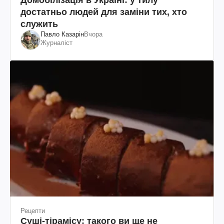
Домобілізація в Україні: у тилу
достатньо людей для заміни тих, хто
служить
Павло Казарін
Вчора
Журналіст
Рецепти
Суші-тірамісу: такого ви ще не