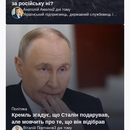
за російську ні?
Анатолій Амелін
2 дні тому
Український підприємець, державний службовець і
громадський діяч
Політика
Кремль згадує, що Сталін подарував,
але мовчить про те, що він відібрав
Віталій Портніков
3 дні тому