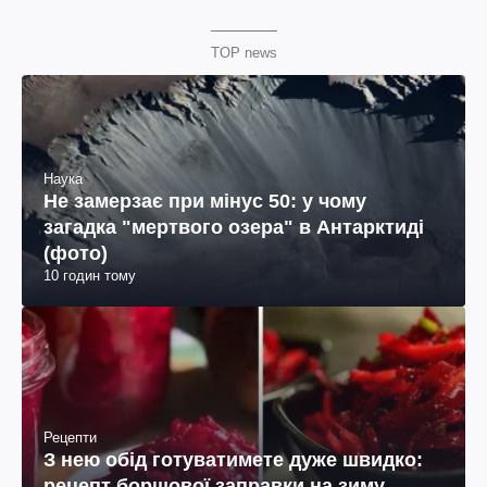
TOP news
Наука
Не замерзає при мінус 50: у чому
загадка "мертвого озера" в Антарктиді
(фото)
10 годин тому
Рецепти
З нею обід готуватимете дуже швидко:
рецепт борщової заправки на зиму