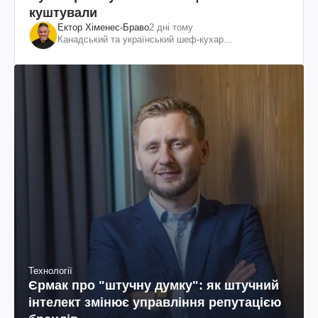
куштували
Ектор Хіменес-Браво
2 дні тому
Канадський та український шеф-кухар
колумбійського походження, бізнесмен, телеведучий
Технології
Єрмак про "штучну думку": як штучний
інтелект змінює управління репутацією