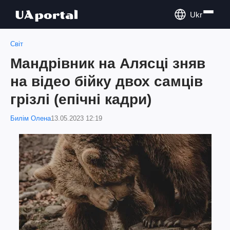
Ukr
Світ
Мандрівник на Алясці зняв
на відео бійку двох самців
грізлі (епічні кадри)
Билім Олена
13.05.2023 12:19