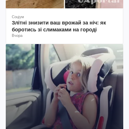
Соціум
Злітні знизити ваш врожай за ніч: як
боротись зі слимаками на городі
Вчора