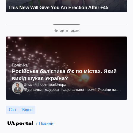
Читайте також
Політика
Російська балістика б'є по містах. Який
вихід шукає Україна?
Віталій Портніков
Вчора
Журналіст, лауреат Національної премії України ім.
Шевченка
Світ
Відео
Новини