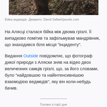
Бійка ведмедів. Джерело: David Selbert/pexels.com
На Алясці сталася бійка між двома грізлі. Її
випадково помітив та зафільмував мандрівник,
що знаходився біля місця "інциденту".
Видання
Outside
повідомляє, що фотограф
дикої природи з Аляски зняв на відео двох
величезних самців грізлі, що, за його словами,
було "найдовшою та найінтенсивнішою
взаємодією ведмедів", яку він коли-небудь
бачив.
Головні історії дня