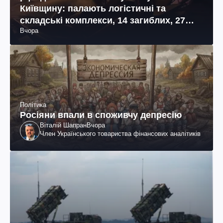
Київщину: палають логістичні та
складські комплекси, 14 загиблих, 27
Вчора
поранених (фото, відео)
Політика
Росіяни впали в споживчу депресію
Віталій Шапран
Вчора
Член Українського товариства фінансових аналітиків