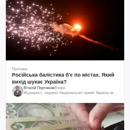
Політика
Російська балістика б'є по містах. Який
вихід шукає Україна?
Віталій Портніков
Вчора
Журналіст, лауреат Національної премії України ім.
Шевченка