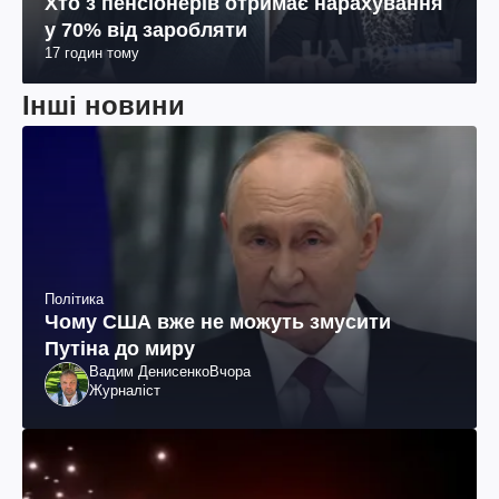
Хто з пенсіонерів отримає нарахування
у 70% від заробляти
17 годин тому
Інші новини
Політика
Чому США вже не можуть змусити
Путіна до миру
Вадим Денисенко
Вчора
Журналіст