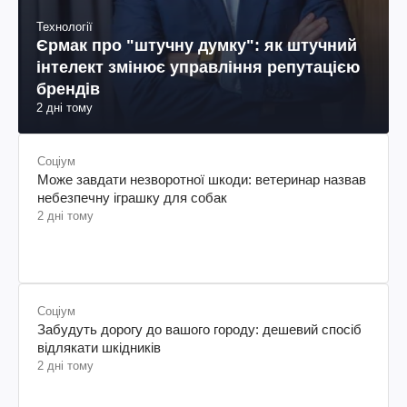
Технології
Єрмак про "штучну думку": як штучний
інтелект змінює управління репутацією
брендів
2 дні тому
Соціум
Може завдати незворотної шкоди: ветеринар назвав
небезпечну іграшку для собак
2 дні тому
Соціум
Забудуть дорогу до вашого городу: дешевий спосіб
відлякати шкідників
2 дні тому