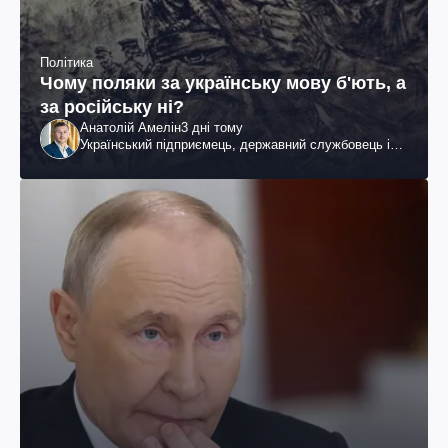
Політика
Чому поляки за українську мову б'ють, а
за російську ні?
Анатолій Амелін
3 дні тому
Український підприємець, державний службовець і
громадський діяч