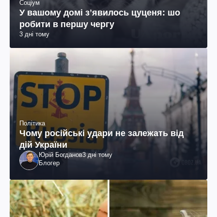
Соціум
У вашому домі зʼявилось цуценя: шо
робити в першу чергу
3 дні тому
Політика
Чому російські удари не залежать від
дій України
Юрій Богданов
3 дні тому
Блогер