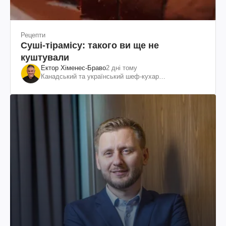
Рецепти
Суші-тірамісу: такого ви ще не
куштували
Ектор Хіменес-Браво
2 дні тому
Канадський та український шеф-кухар
колумбійського походження, бізнесмен, телеведучий