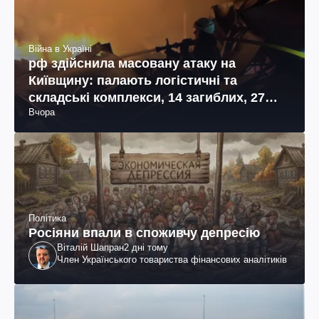
Війна в Україні
рф здійснила масовану атаку на
Київщину: палають логістичні та
складські комплекси, 14 загиблих, 27
Вчора
поранених (фото, відео)
Політика
Росіяни впали в споживчу депресію
Віталій Шапран
2 дні тому
Член Українського товариства фінансових аналітиків