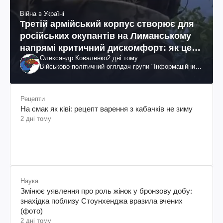
Війна в Україні
Третій армійський корпус створює для
російських окупантів на Лиманському
напрямі критичний дискомфорт: як це
Олександр Коваленко
2 дні тому
вдалося
Військово-політичний оглядач групи "Інформаційний
спротив"
Рецепти
На смак як ківі: рецепт варення з кабачків не зиму
2 дні тому
Наука
Змінює уявлення про роль жінок у бронзову добу:
знахідка поблизу Стоунхенджа вразила вчених
(фото)
2 дні тому