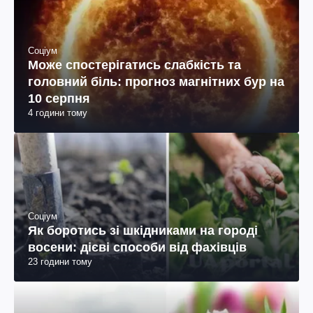
Соціум
Може спостерігатись слабкість та
головний біль: прогноз магнітних бур на
10 серпня
4 години тому
Соціум
Як боротись зі шкідниками на городі
восени: дієві способи від фахівців
23 години тому