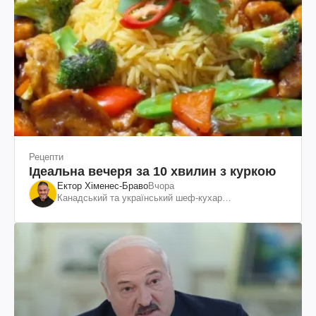
Рецепти
Ідеальна вечеря за 10 хвилин з куркою
Ектор Хіменес-Браво
Вчора
Канадський та український шеф-кухар
колумбійського походження, бізнесмен, телеведучий