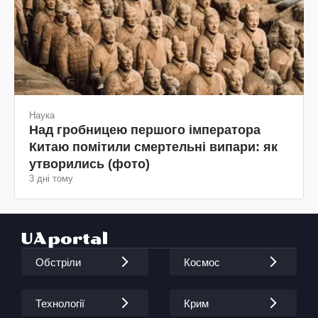
Наука
Над гробницею першого імператора
Китаю помітили смертельні випари: як
утворились (фото)
3 дні тому
Обстріли
Космос
Технології
Крим