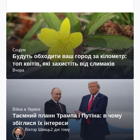
Соціум
Будуть обходити ваш город за кілометр:
топ квітів, які захистіть від слимаків
Вчора
Війна в Україні
Таємний планн Трампа і Путіна: в чому
збіглися їх інтереси
Віктор Швець
2 дні тому