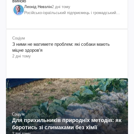
війною
Леонід Невзлін
2 дні тому
Російсько-ізраїльський підприємець і громадський
діяч, колишній віцепрезидент "ЮКОСа"
Соціум
З ними не матимете проблем: які собаки мають
міцне здоров’я
2 дні тому
Соціум
Для прихильників природніх методів: як
боротись зі слимаками без хімії
2 дні тому