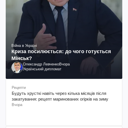
Війна в Україні
Криза посилюється: до чого готується
Мінськ?
Олександр Левченко
Вчора
Український дипломат
Рецепти
Будуть хрусткі навіть через кілька місяців після
закатування: рецепт маринованих огірків на зиму
Вчора