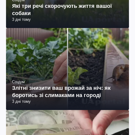
Які три речі скорочують життя вашої
собаки
3 дні тому
Соціум
Злітні знизити ваш врожай за ніч: як
боротись зі слимаками на городі
3 дні тому