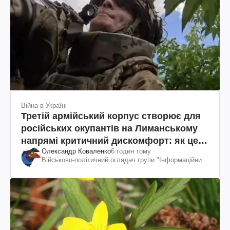
Війна в Україні
Третій армійський корпус створює для
російських окупантів на Лиманському
напрямі критичний дискомфорт: як це
Олександр Коваленко
6 годин тому
вдалося
Військово-політичний оглядач групи "Інформаційний
спротив"