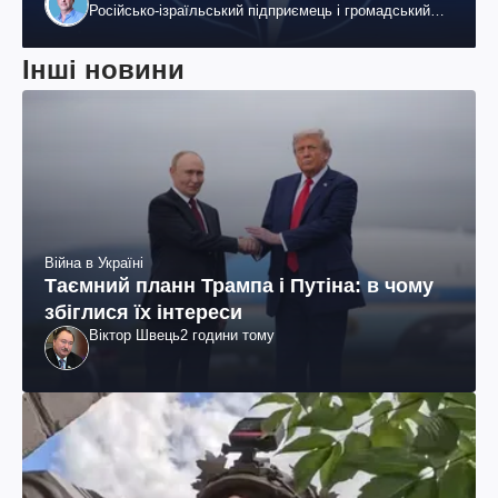
Російсько-ізраїльський підприємець і громадський
діяч, колишній віцепрезидент "ЮКОСа"
Інші новини
Війна в Україні
Таємний планн Трампа і Путіна: в чому
збіглися їх інтереси
Віктор Швець
2 години тому