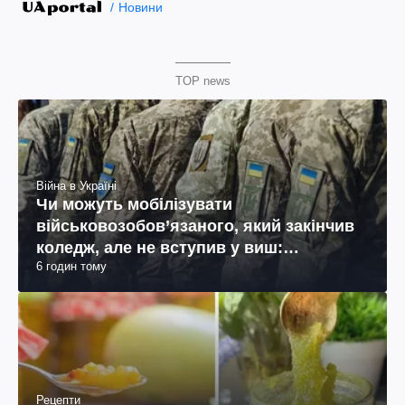
Новини
TOP news
Війна в Україні
Чи можуть мобілізувати
військовозобов’язаного, який закінчив
коледж, але не вступив у виш:
6 годин тому
пояснення юриста
Рецепти