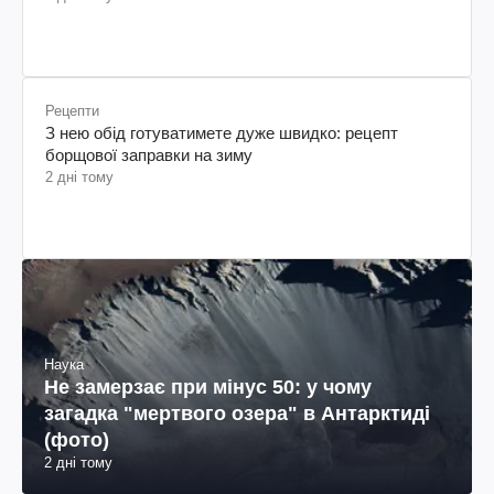
Рецепти
З нею обід готуватимете дуже швидко: рецепт
борщової заправки на зиму
2 дні тому
Наука
Не замерзає при мінус 50: у чому
загадка "мертвого озера" в Антарктиді
(фото)
2 дні тому