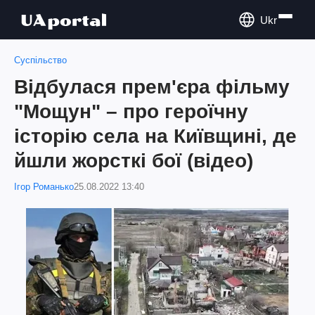
Ukr
Суспільство
Відбулася прем'єра фільму
"Мощун" – про героїчну
історію села на Київщині, де
йшли жорсткі бої (відео)
Ігор Романько
25.08.2022 13:40