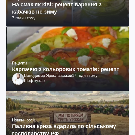
На смак як ківі: рецепт варення з
кабачків не зиму
7 годин тому
Рецепти
Карпаччо з кольорових томатів: рецепт
Володимир Ярославський
17 годин тому
Шеф-кухар
Новини росії
Паливна криза вдарила по сільському
господарству РФ