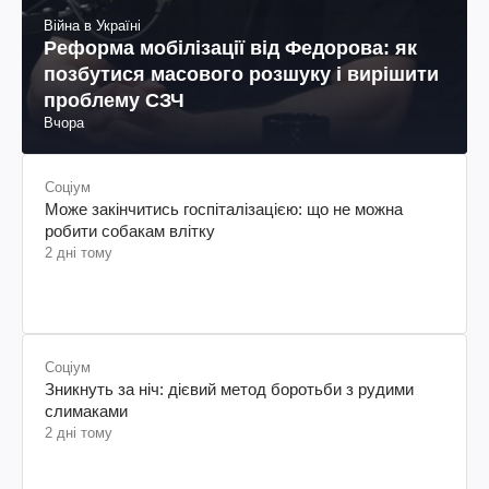
Війна в Україні
Реформа мобілізації від Федорова: як
позбутися масового розшуку і вирішити
проблему СЗЧ
Вчора
Соціум
Може закінчитись госпіталізацією: що не можна
робити собакам влітку
2 дні тому
Соціум
Зникнуть за ніч: дієвий метод боротьби з рудими
слимаками
2 дні тому