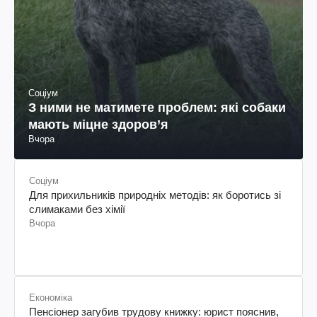
Соціум
З ними не матимете проблем: які собаки
мають міцне здоров’я
Вчора
Соціум
Для прихильників природніх методів: як боротись зі
слимаками без хімії
Вчора
Економіка
Пенсіонер загубив трудову книжку: юрист пояснив,