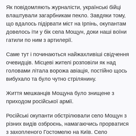
Як повідомляють журналісти, українські бійці
влаштували загарбникам пекло. Завдяки тому,
що вдалось підірвати міст на Ірпінь, окупантам
довелось іти у бік села Мощун, доки наші воїни
гатили по ним з артилерії.
Саме тут і починаються найжахливіші свідчення
очевидців. Місцеві жителі розповіли як над
головами літала ворожа авіація, постійно щось
вибухало та було чутно стрілянину.
Життя мешканців Мощуна було знищене з
приходом російської армії.
Російські окупанти обстрілювали село Мощун з
різних видів озброєнь, намагаючись прорватися
з захопленого Гостомелю на Київ. Село