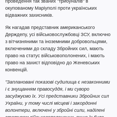
проведення так званих "трибуналів" в
окупованому Маріуполі проти українських
відважних захисників.
Як нагадав представник американського
Держдепу, усі військовослужбовці ЗСУ, включно
з вітчизняними та іноземними добровольцями,
включеними до складу Збройних сил, мають
право на статус військовополонених, і мають
право на захист відповідно до Женевських
конвенцій.
"Заплановані показові судилища є незаконними
і є знущанням правосуддя, і ми суворо
засуджуємо їх. Усі представники Збройних сил
України, у тому числі місцеві і закордонні
волонтери, включені у збройні сили, наділені