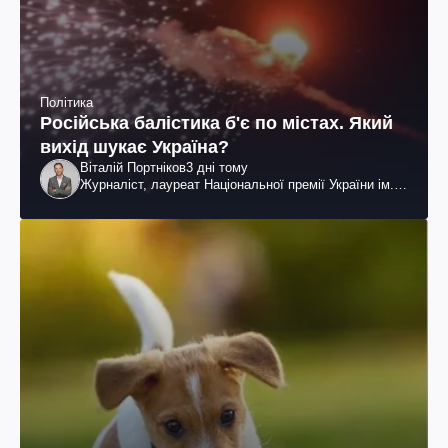
Політика
Російська балістика б'є по містах. Який
вихід шукає Україна?
Віталій Портніков
3 дні тому
Журналіст, лауреат Національної премії України ім.
Шевченка