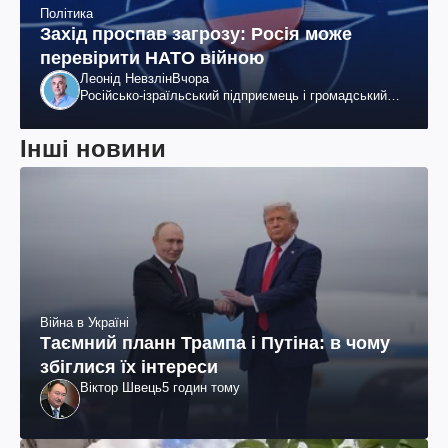
Політика
Захід проспав загрозу: Росія може
перевірити НАТО війною
Леонід Невзлін
Вчора
Російсько-ізраїльський підприємець і громадський
діяч, колишній віцепрезидент "ЮКОСа"
Інші новини
Війна в Україні
Таємний планн Трампа і Путіна: в чому
збіглися їх інтереси
Віктор Швець
5 годин тому