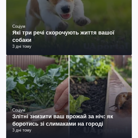
Соціум
Які три речі скорочують життя вашої
собаки
3 дні тому
Соціум
Злітні знизити ваш врожай за ніч: як
боротись зі слимаками на городі
3 дні тому