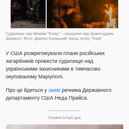
Судилище над бійцями ''Азову'' – знущання над правосуддям.
Джерело: Фото: Дмитро Козацький, боєць полку ''Азов''
У США розкритикували плани російських
загарбників провести судилище над
українськими захисниками в тимчасово
окупованому Маріуполі.
Про це йдеться у
заяві
речника Державного
департаменту США Неда Прайса.
Головні історії дня