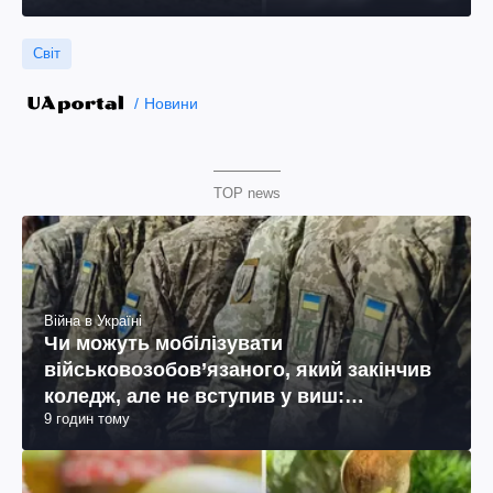
Світ
Новини
TOP news
Війна в Україні
Чи можуть мобілізувати
військовозобов’язаного, який закінчив
коледж, але не вступив у виш:
9 годин тому
пояснення юриста