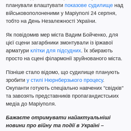
планували влаштувати
показове судилище
над
військовополоненими у Маріуполі 24 серпня,
тобто на День Незалежності України.
Як повідомив мер міста Вадим Бойченко, для
цієї сцени загарбники змонтували із іржавої
арматури
клітки для підсудних
. Їх збирають
просто на сцені філармонії зруйнованого міста.
Пізніше стало відомо, що судилище планують
зробити
у стилі Нюрнберзького процесу
.
Окупанти готують спеціально навчених "свідків"
та завозять представників пропагандистських
медіа до Маріуполя.
Бажаєте отримувати найактуальніші
новини про війну та події в Україні –