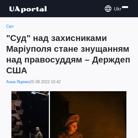
Ukr
Світ
"Суд" над захисниками
Маріуполя стане знущанням
над правосуддям – Держдеп
США
Анна Яценко
25.08.2022 10:42