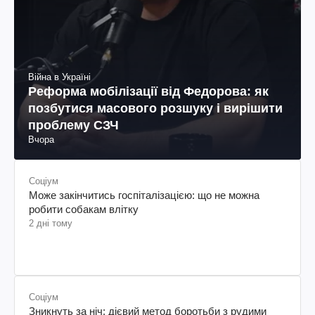
Війна в Україні
Реформа мобілізації від Федорова: як
позбутися масового розшуку і вирішити
проблему СЗЧ
Вчора
Соціум
Може закінчитись госпіталізацією: що не можна
робити собакам влітку
2 дні тому
Соціум
Зникнуть за ніч: дієвий метод боротьби з рудими