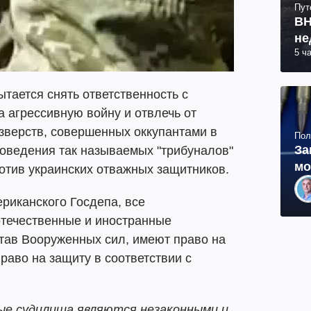
Пут
ВН
не
5 ч
ытается снять ответственность с
 агрессивную войну и отвлечь от
зверств, совершенных оккупантами в
Пол
За
роведения так называемых "трибуналов"
мо
отив украинских отважных защитников.
риканского Госдепа, все
течественные и иностранные
тав Вооруженных сил, имеют право на
раво на защиту в соответствии с
ые судилища являются незаконными и