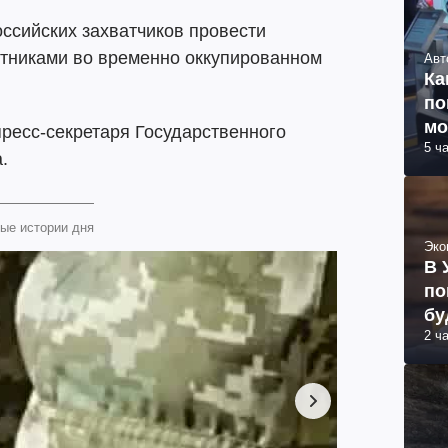
ссийских захватчиков провести
тниками во временно оккупированном
Авт
Ка
по
мо
ресс-секретаря Государственного
5 ч
.
ые истории дня
Эко
В 
по
бу
2 ч