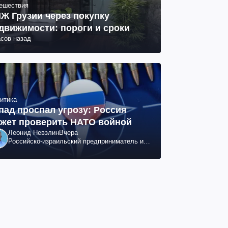
ешествия
Ж Грузии через покупку
движимости: пороги и сроки
асов назад
итика
пад проспал угрозу: Россия
жет проверить НАТО войной
Леонид Невзлин
Вчера
Российско-израильский предприниматель и
общественный деятель, бывший вице-
президент "ЮКОСа"