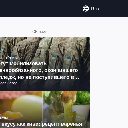
Rus
TOP news
на в Украине
гут мобилизовать
еннообязанного, окончившего
лледж, но не поступившего в
асов назад
з: объяснение юриста
епты
 вкусу как киви: рецепт варенья