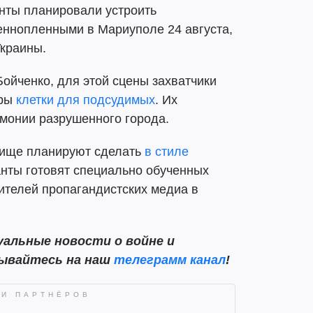
анты планировали устроить
ннопленными в Мариуполе 24 августа,
Украины.
ойченко, для этой сцены захватчики
уры
клетки для подсудимых
. Их
монии разрушенного города.
илище планируют сделать
в стиле
анты готовят специально обученных
вителей пропагандистских медиа в
альные новости о войне и
сывайтесь на наш
телеграмм канал
!