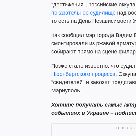
"достижения", российские оккуп
показательное судилище
над вое
то есть на День Независимости 
Как сообщил мэр города Вадим Б
смонтировали из ржавой армат
собирают прямо на сцене филар
Позже стало известно, что суд
Нюрнбергского процесса
. Оккуп
"свидетелей" и завозят предста
Мариуполь.
Хотите получать самые акту
событиях в Украине – подпи