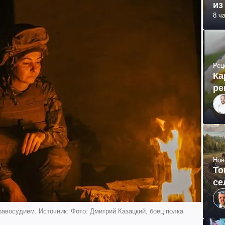
из
8 ч
Рец
Ка
ре
Нов
То
се
равосудием. Источник: Фото: Дмитрий Казацкий, боец полка