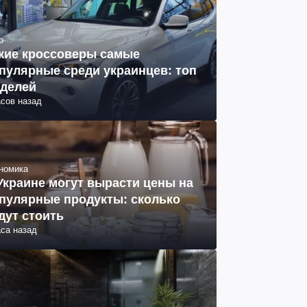
о
кие кроссоверы самые
пулярные среди украинцев: топ
делей
асов назад
номика
Украине могут вырасти цены на
пулярные продукты: сколько
дут стоить
аса назад