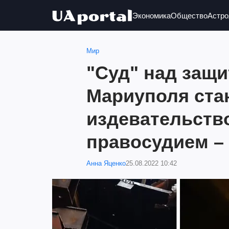
Экономика
Общество
Астро
Мир
"Суд" над защ
Мариуполя ста
издевательств
правосудием –
Анна Яценко
25.08.2022 10:42