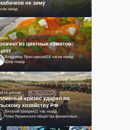
 кабачков не зиму
асов назад
епты
рпаччо из цветных томатов:
цепт
Владимир Ярославский
18 часов назад
Шеф-повар
ости россии
пливный кризис ударил по
льскому хозяйству РФ
Виталий Шапран
21 час назад
Член Украинского общества финансовых
аналитиков