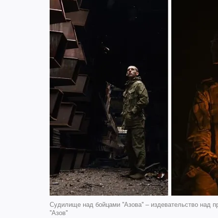
Судилище над бойцами ''Азова'' – издевательство над п
''Азов''