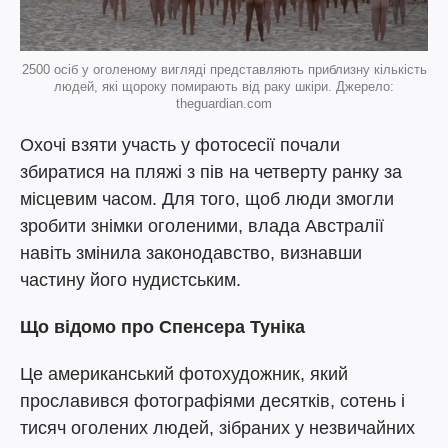
2500 осіб у оголеному вигляді представляють приблизну кількість
людей, які щороку помирають від раку шкіри. Джерело:
theguardian.com
Охочі взяти участь у фотосесії почали
збиратися на пляжі з пів на четверту ранку за
місцевим часом. Для того, щоб люди змогли
зробити знімки оголеними, влада Австралії
навіть змінила законодавство, визнавши
частину його нудистським.
Що відомо про Спенсера Туніка
Це американський фотохудожник, який
прославився фотографіями десятків, сотень і
тисяч оголених людей, зібраних у незвичайних