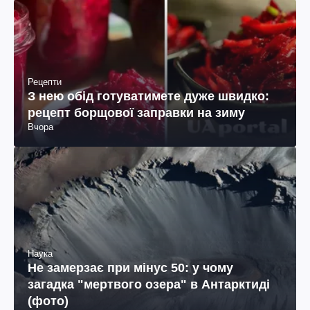
Рецепти
З нею обід готуватимете дуже швидко:
рецепт борщової заправки на зиму
Вчора
Наука
Не замерзає при мінус 50: у чому
загадка "мертвого озера" в Антарктиді
(фото)