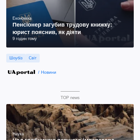
Економіка
Пенсіонер загубив трудову книжку:
юрист пояснив, як діяти
9 годин тому
Шоубіз
Світ
Новини
TOP news
Наука