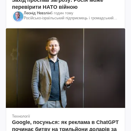
Захід проспав загрозу: Росія може
перевірити НАТО війною
Леонід Невзлін
6 годин тому
Російсько-ізраїльський підприємець і громадський
діяч, колишній віцепрезидент "ЮКОСа"
Технології
Google, посунься: як реклама в ChatGPT
починає битву на трильйони доларів за