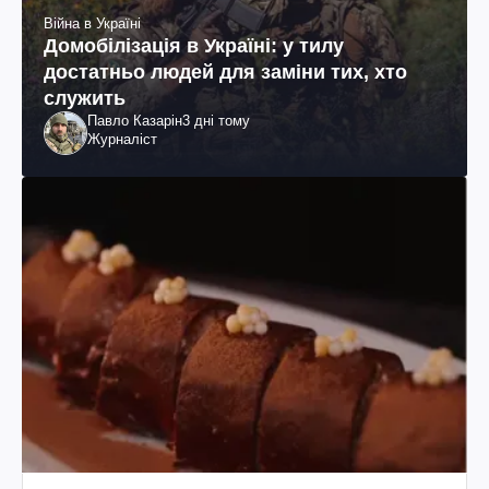
Війна в Україні
Домобілізація в Україні: у тилу
достатньо людей для заміни тих, хто
служить
Павло Казарін
3 дні тому
Журналіст