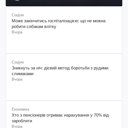
Соціум
Може закінчитись госпіталізацією: що не можна
робити собакам влітку
Вчора
Соціум
Зникнуть за ніч: дієвий метод боротьби з рудими
слимаками
Вчора
Економіка
Хто з пенсіонерів отримає нарахування у 70% від
заробляти
Вчора