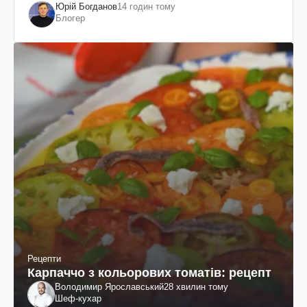
Юрій Богданов
14 годин тому
Блогер
Рецепти
Карпаччо з кольорових томатів: рецепт
Володимир Ярославський
28 хвилин тому
Шеф-кухар