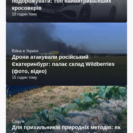
подорожувати: топ найвитриваліших
кросоверів
10 годин тому
Війна в Україні
Дрони атакували російський
Єкатеринбург: палає склад Wildberries
(фото, відео)
15 годин тому
Соціум
Для прихильників природніх методів: як