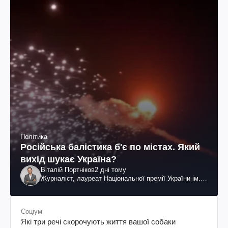
Політика
Російська балістика б'є по містах. Який
вихід шукає Україна?
Віталій Портніков
2 дні тому
Журналіст, лауреат Національної премії України ім.
Шевченка
Соціум
Які три речі скорочують життя вашої собаки