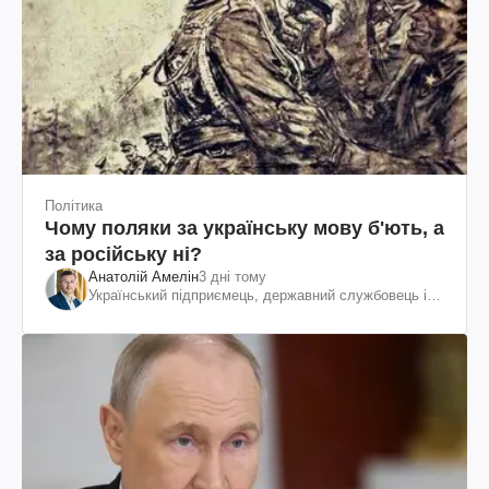
Політика
Чому поляки за українську мову б'ють, а
за російську ні?
Анатолій Амелін
3 дні тому
Український підприємець, державний службовець і
громадський діяч