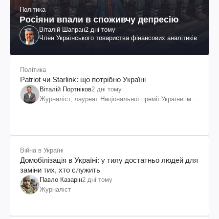
Політика
Росіяни впали в споживчу депресію
Віталій Шапран
2 дні тому
Член Українського товариства фінансових аналітиків
Політика
Patriot чи Starlink: що потрібно Україні
Віталій Портніков
2 дні тому
Журналіст, лауреат Національної премії України ім.
Шевченка
Війна в Україні
Домобілізація в Україні: у тилу достатньо людей для
заміни тих, хто служить
Павло Казарін
2 дні тому
Журналіст