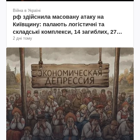
Війна в Україні
рф здійснила масовану атаку на
Київщину: палають логістичні та
складські комплекси, 14 загиблих, 27
2 дні тому
поранених (фото, відео)