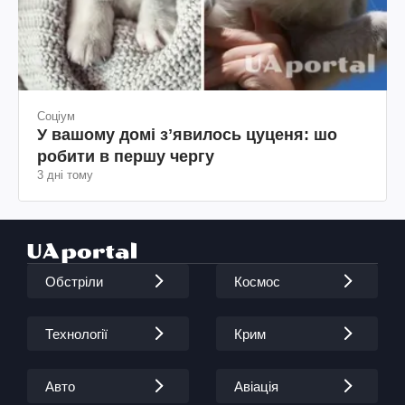
Соціум
У вашому домі зʼявилось цуценя: шо
робити в першу чергу
3 дні тому
Обстріли
Космос
Технології
Крим
Авто
Авіація