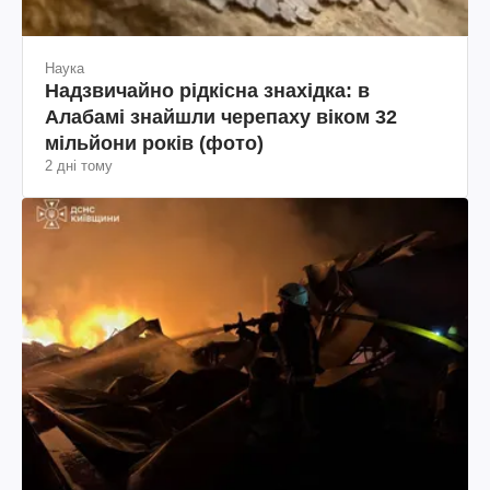
Наука
Надзвичайно рідкісна знахідка: в
Алабамі знайшли черепаху віком 32
мільйони років (фото)
2 дні тому