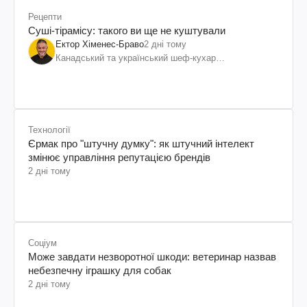
Рецепти
Суші-тірамісу: такого ви ще не куштували
Ектор Хіменес-Браво
2 дні тому
Канадський та український шеф-кухар
колумбійського походження, бізнесмен, телеведучий
Технології
Єрмак про "штучну думку": як штучний інтелект
змінює управління репутацією брендів
2 дні тому
Соціум
Може завдати незворотної шкоди: ветеринар назвав
небезпечну іграшку для собак
2 дні тому