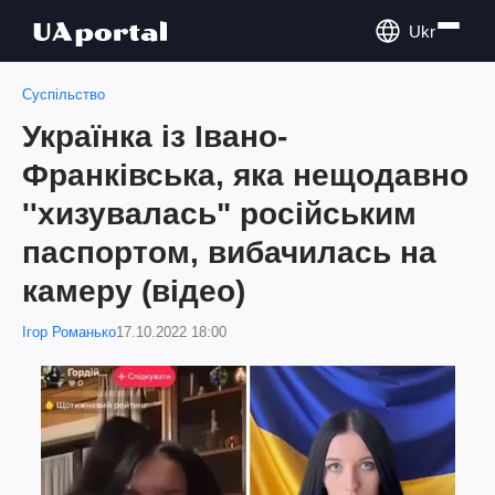
Ukr
Суспільство
Українка із Івано-
Франківська, яка нещодавно
''хизувалась" російським
паспортом, вибачилась на
камеру (відео)
Ігор Романько
17.10.2022 18:00