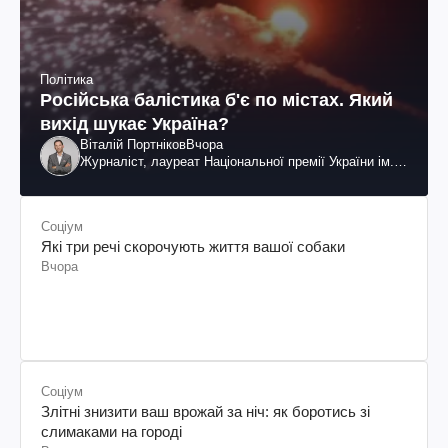
Політика
Російська балістика б'є по містах. Який
вихід шукає Україна?
Віталій Портніков
Вчора
Журналіст, лауреат Національної премії України ім.
Шевченка
Соціум
Які три речі скорочують життя вашої собаки
Вчора
Соціум
Злітні знизити ваш врожай за ніч: як боротись зі
слимаками на городі