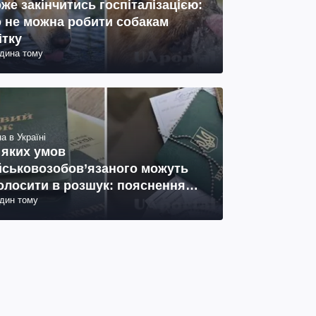
же закінчитись госпіталізацією:
 не можна робити собакам
ітку
одина тому
а в Україні
 яких умов
йськовозобов’язаного можуть
олосити в розшук: пояснення
один тому
иста