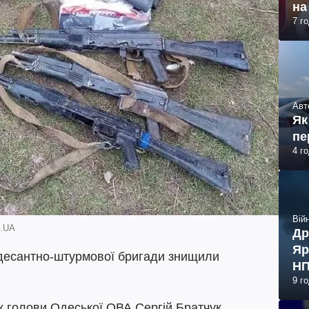
на
7 г
Авт
Як
пе
4 г
Війн
e.UA
Др
Яр
ї десантно-штурмової бригади знищили
НП
9 г
 голови Одеської ОВА Сергій Братчук.