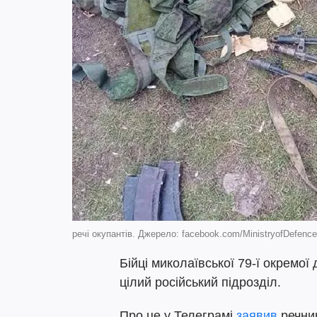
речі окупантів. Джерело: facebook.com/MinistryofDefenc
Бійці миколаївської 79-ї окремо
цілий російський підрозділ.
Про це у Телеграмі
заявив
речник