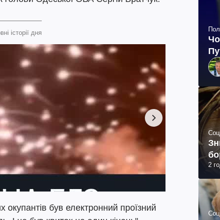
Пол
вні історії дня
Чо
Пу
Соц
Зн
бо
2 г
х окупантів був електронний проїзний
Соц