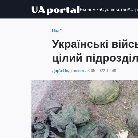
Економіка
Суспільство
Астр
Події
Українські вій
цілий підрозді
Дар'я Подхалюзіна
3.05.2022 12:49