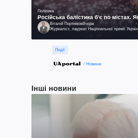
Політика
Російська балістика б'є по містах. 
Віталій Портніков
Вчора
Журналіст, лауреат Національної премії Украї
Події
Новини
Інші новини