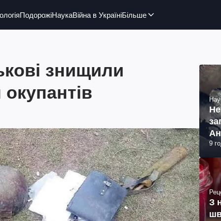
ологія
Подорожі
Наука
Війна в Україні
Більше
ськові знищили
л окупантів
Нау
Не
за
Ан
9 г
Рец
З 
шв