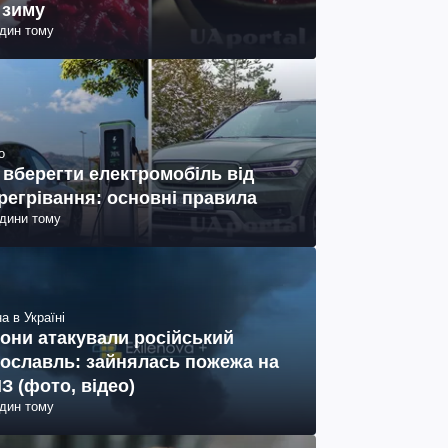
 зиму
один тому
о
 вберегти електромобіль від
регрівання: основні правила
одини тому
а в Україні
они атакували російський
ославль: зайнялась пожежа на
З (фото, відео)
один тому