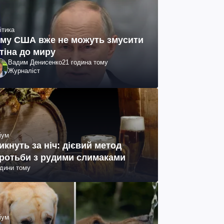
ітика
му США вже не можуть змусити
тіна до миру
Вадим Денисенко
21 година тому
Журналіст
іум
икнуть за ніч: дієвий метод
ротьби з рудими слимаками
одини тому
іум