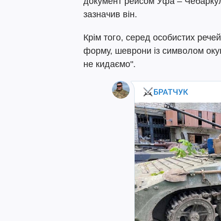
документ рейсом Уфа – Чебаркуль.
зазначив він.
Крім того, серед особистих рече
форму, шеврони із символом окуп
не кидаємо".