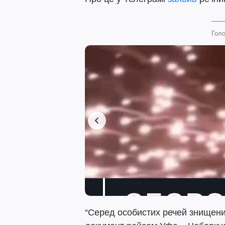
Голо
“Серед особистих речей знищени