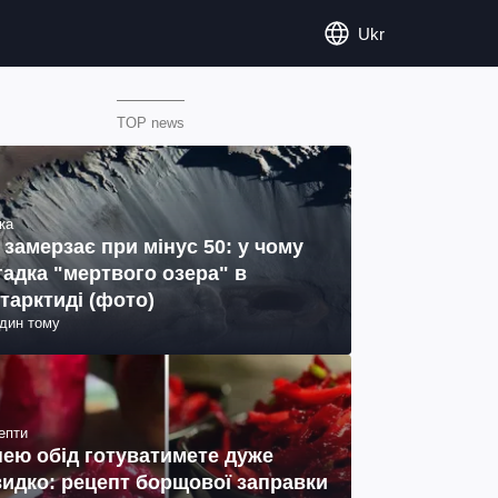
Ukr
TOP news
ка
 замерзає при мінус 50: у чому
гадка "мертвого озера" в
тарктиді (фото)
один тому
епти
нею обід готуватимете дуже
идко: рецепт борщової заправки