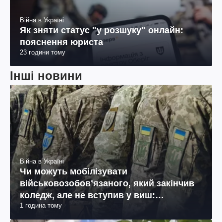
Війна в Україні
Як зняти статус "у розшуку" онлайн:
пояснення юриста
23 години тому
Інші новини
Війна в Україні
Чи можуть мобілізувати
військовозобов’язаного, який закінчив
коледж, але не вступив у виш:
1 година тому
пояснення юриста