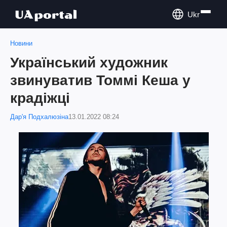
Ukr
Новини
Український художник
звинуватив Томмі Кеша у
крадіжці
Дар'я Подхалюзіна
13.01.2022 08:24