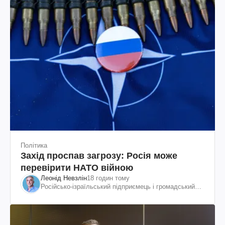
Політика
Захід проспав загрозу: Росія може
перевірити НАТО війною
Леонід Невзлін
18 годин тому
Російсько-ізраїльський підприємець і громадський
діяч, колишній віцепрезидент "ЮКОСа"