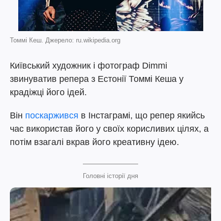
Томмі Кеш. Джерело: ru.wikipedia.org
Київський художник і фотограф Dimmi
звинуватив репера з Естонії Томмі Кеша у
крадіжці його ідей.
Він
поскаржився
в Інстаграмі, що репер якийсь
час використав його у своїх корисливих цілях, а
потім взагалі вкрав його креативну ідею.
Головні історії дня