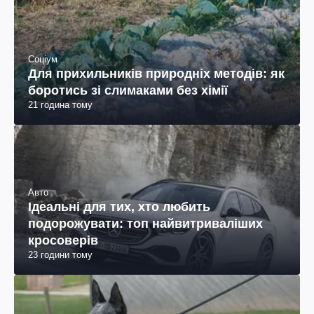
Соціум
Для прихильників природніх методів: як
боротись зі слимаками без хімії
21 година тому
Авто
Ідеальні для тих, хто любить
подорожувати: топ найвитриваліших
кросоверів
23 години тому