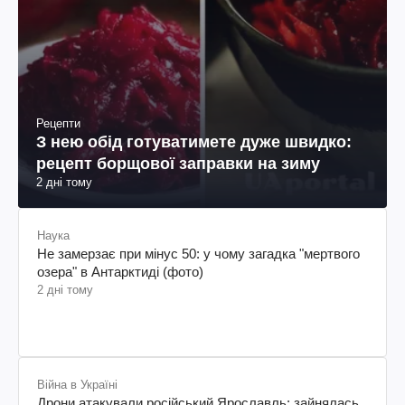
Рецепти
З нею обід готуватимете дуже швидко:
рецепт борщової заправки на зиму
2 дні тому
Наука
Не замерзає при мінус 50: у чому загадка "мертвого
озера" в Антарктиді (фото)
2 дні тому
Війна в Україні
Дрони атакували російський Ярославль: зайнялась