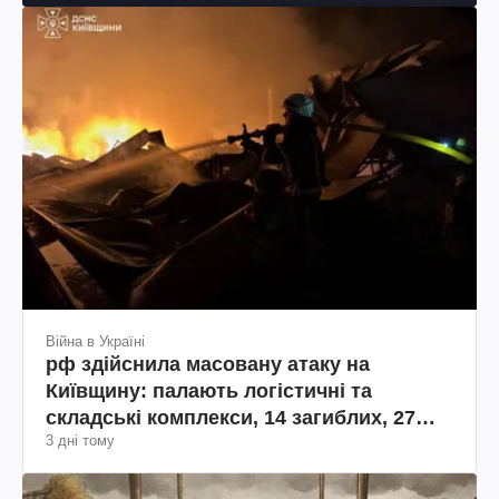
Війна в Україні
рф здійснила масовану атаку на
Київщину: палають логістичні та
складські комплекси, 14 загиблих, 27
3 дні тому
поранених (фото, відео)