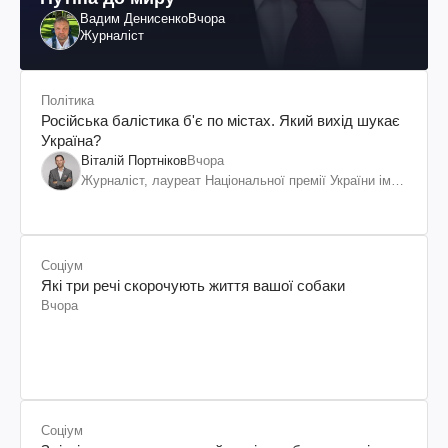
Вадим Денисенко
Вчора
Журналіст
Політика
Російська балістика б'є по містах. Який вихід шукає
Україна?
Віталій Портніков
Вчора
Журналіст, лауреат Національної премії України ім.
Шевченка
Соціум
Які три речі скорочують життя вашої собаки
Вчора
Соціум