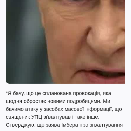
“Я бачу, що це спланована провокація, яка
щодня обростає новими подробицями. Ми
бачимо атаку у засобах масової інформації, що
священик УПЦ зґвалтував і таке інше.
Стверджую, що заява Імбера про згвалтування