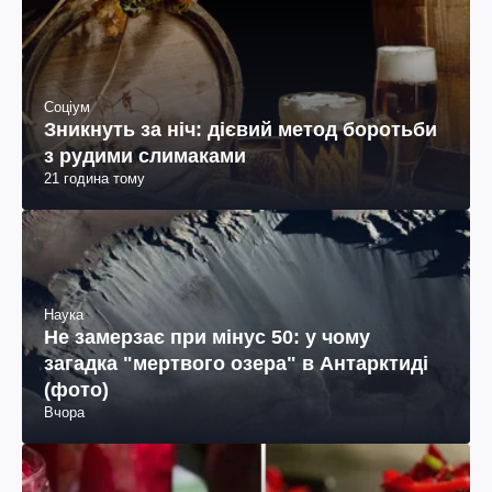
Соціум
Зникнуть за ніч: дієвий метод боротьби
з рудими слимаками
21 година тому
Наука
Не замерзає при мінус 50: у чому
загадка "мертвого озера" в Антарктиді
(фото)
Вчора