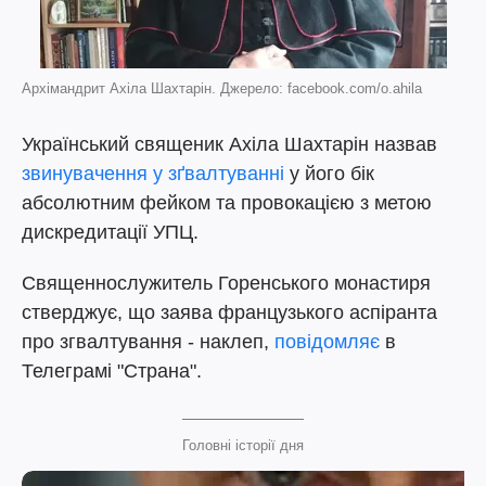
Архімандрит Ахіла Шахтарін. Джерело: facebook.com/o.ahila
Український священик Ахіла Шахтарін назвав
звинувачення у зґвалтуванні
у його бік
абсолютним фейком та провокацією з метою
дискредитації УПЦ.
Священнослужитель Горенського монастиря
стверджує, що заява французького аспіранта
про згвалтування - наклеп,
повідомляє
в
Телеграмі "Страна".
Головні історії дня