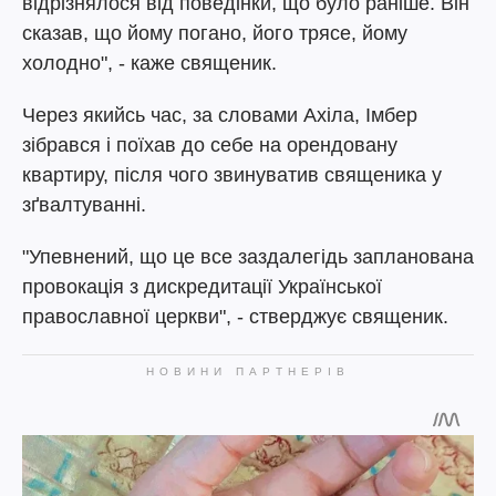
відрізнялося від поведінки, що було раніше. Він
сказав, що йому погано, його трясе, йому
холодно", - каже священик.
Через якийсь час, за словами Ахіла, Імбер
зібрався і поїхав до себе на орендовану
квартиру, після чого звинуватив священика у
зґвалтуванні.
"Упевнений, що це все заздалегідь запланована
провокація з дискредитації Української
православної церкви", - стверджує священик.