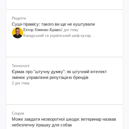
Рецепти
Суші-тірамісу: такого ви ще не куштували
Ектор Хіменес-Браво
2 дні тому
Канадський та український шеф-кухар
колумбійського походження, бізнесмен, телеведучий
Технології
Єрмак про "штучну думку": як штучний інтелект
змінює управління репутацією брендів
2 дні тому
Соціум
Може завдати незворотної шкоди: ветеринар назвав
небезпечну іграшку для собак