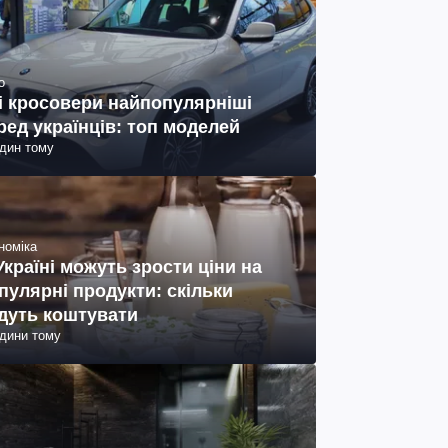
о
і кросовери найпопулярніші
ред українців: топ моделей
один тому
номіка
Україні можуть зрости ціни на
пулярні продукти: скільки
дуть коштувати
одини тому