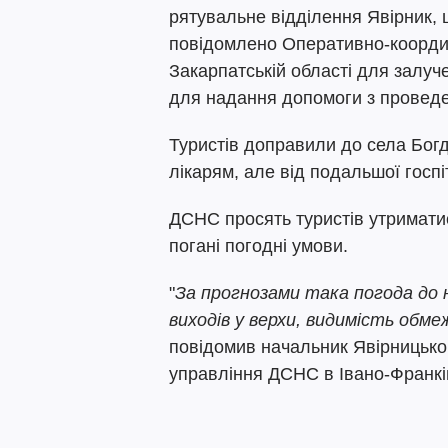
рятувальне відділення Явірник, щ
повідомлено Оперативно-коорди
Закарпатській області для залуче
для надання допомоги з проведе
Туристів доправили до села Богд
лікарям, але від подальшої госпі
ДСНС просять туристів утриматис
погані погодні умови.
"
За прогнозами така погода до 
виходів у верхи, видимість обме
повідомив начальник Явірницько
управління ДСНС в Івано-Франків