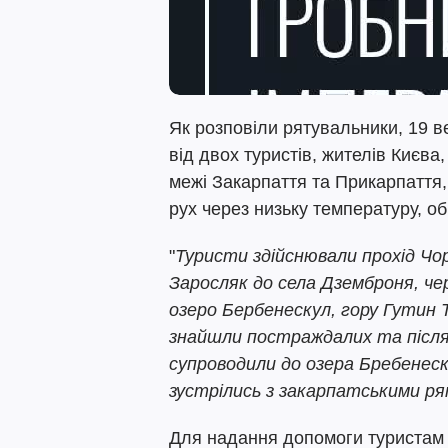
Як розповіли рятувальники, 19 
від двох туристів, жителів Києва
межі Закарпаття та Прикарпаття
рух через низьку температуру, о
"
Туристи здійснювали прохід Чо
Заросляк до села Дземброня, че
озеро Бербенескул, гору Гутин
знайшли постраждалих та після 
супроводили до озера Бребенеск
зустрілись з закарпатськими р
Для надання допомоги туристам 