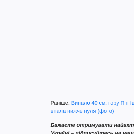
Раніше:
Випало 40 см: гору Піп І
впала нижче нуля (фото)
Бажаєте отримувати найактуа
Україні – підписуйтесь на на