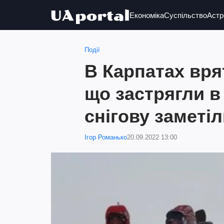
Економіка
Суспільство
Астр
Події
В Карпатах вря
що застрягли в
снігову заметіл
Ігор Романько
20.09.2022 13:00