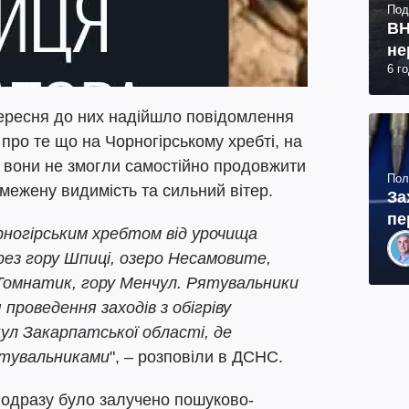
Под
ВН
не
6 г
вересня до них надійшло повідомлення
, про те що на Чорногірському хребті, на
, вони не змогли самостійно продовжити
Пол
бмежену видимість та сильний вітер.
За
пе
рногірським хребтом від урочища
рез гору Шпиці, озеро Несамовите,
 Томнатик, гору Менчул. Рятувальники
проведення заходів з обігріву
ул Закарпатської області, де
ятувальниками
", – розповіли в ДСНС.
одразу було залучено пошуково-