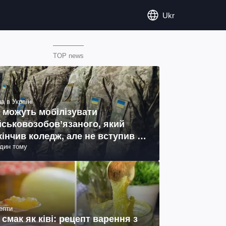
Ukr
TOP news
а в Україні
 можуть мобілізувати
йськовозобов’язаного, який
кінчив коледж, але не вступив у
один тому
ш: пояснення юриста
епти
 смак як ківі: рецепт варення з