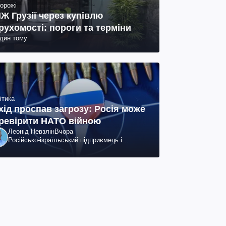
орожі
Ж Грузії через купівлю
рухомості: пороги та терміни
один тому
ітика
хід проспав загрозу: Росія може
ревірити НАТО війною
Леонід Невзлін
Вчора
Російсько-ізраїльський підприємець і
громадський діяч, колишній віцепрезидент
"ЮКОСа"