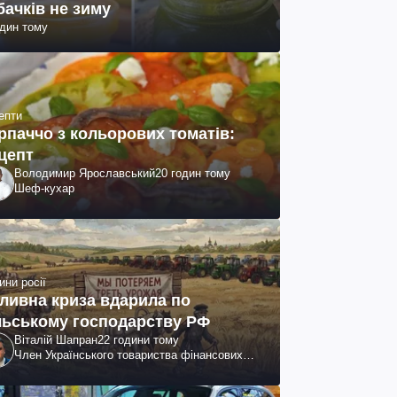
бачків не зиму
один тому
епти
рпаччо з кольорових томатів:
цепт
Володимир Ярославський
20 годин тому
Шеф-кухар
ини росії
ливна криза вдарила по
льському господарству РФ
Віталій Шапран
22 години тому
Член Українського товариства фінансових
аналітиків