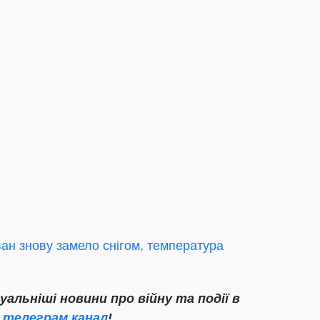
ван знову замело снігом, температура
льніші новини про війну та події в
ш
телеграм канал
!