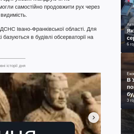
могли самостійно продовжити рух через
видимість.
Авт
ДСНС Івано-Франківської області. Для
Як
і базуються в будівлі обсерваторії на
се
6 г
вні історії дня
Еко
В 
по
бу
3 г