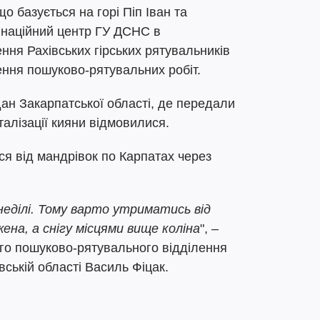
о базується на горі Піп Іван та
наційний центр ГУ ДСНС в
ння Рахівських гірських рятувальників
ння пошуково-рятувальних робіт.
ан Закарпатської області, де передали
талізації кияни відмовилися.
я від мандрівок по Карпатах через
неділі. Тому варто утриматись від
жена, а снігу місцями вище коліна
", –
го пошуково-рятувального відділення
ській області Василь Фіцак.