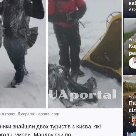
ка
9 г
Рец
Ка
ре
Нов
Па
сі
 в горах. Джерело: uaportal.com
ники знайшли двох туристів з Києва, які
погодні умови. Мандруючи по