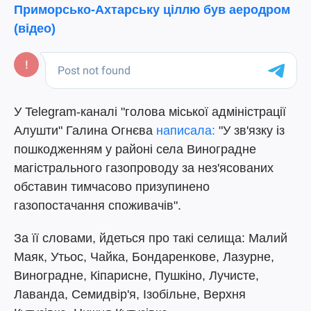
Приморсько-Ахтарську ціллю був аеродром
(відео)
У Telegram-каналі "голова міської адміністрації
Алушти" Галина Огнєва
написала:
"У зв'язку із
пошкодженням у районі села Виноградне
магістрального газопроводу за нез'ясованих
обставин тимчасово призупинено
газопостачання споживачів".
За її словами, йдеться про такі селища: Малий
Маяк, Утьос, Чайка, Бондаренкове, Лазурне,
Виноградне, Кіпарисне, Пушкіно, Лучисте,
Лаванда, Семидвір'я, Ізобільне, Верхня