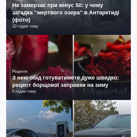
Не замерзає при мінус 50: у чому
загадка "мертвого озера" в Антарктиді
(фото)
10 годин тому
Рецепти
З нею обід готуватимете дуже швидко:
рецепт борщової заправки на зиму
8 годин тому
Авто