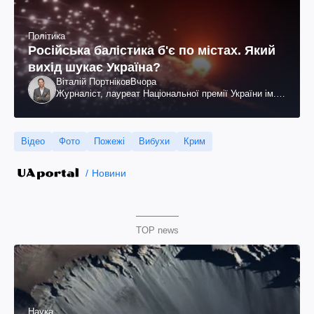
Політика
Російська балістика б'є по містах. Який
вихід шукає Україна?
Віталій Портніков
Вчора
Журналіст, лауреат Національної премії України ім.
Шевченка
Відео
Фото
Пожежі
Вибухи
Крим
Новини
TOP news
Наука