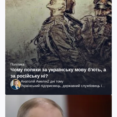
Політика
Чому поляки за українську мову б'ють, а
за російську ні?
Анатолій Амелін
2 дні тому
Український підприємець, державний службовець і
громадський діяч