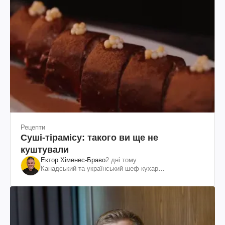
Рецепти
Суші-тірамісу: такого ви ще не
куштували
Ектор Хіменес-Браво
2 дні тому
Канадський та український шеф-кухар
колумбійського походження, бізнесмен, телеведучий