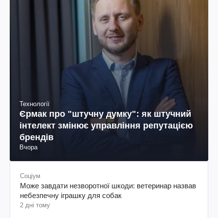
Технології
Єрмак про "штучну думку": як штучний
інтелект змінює управління репутацією
брендів
Вчора
Соціум
Може завдати незворотної шкоди: ветеринар назвав
небезпечну іграшку для собак
2 дні тому