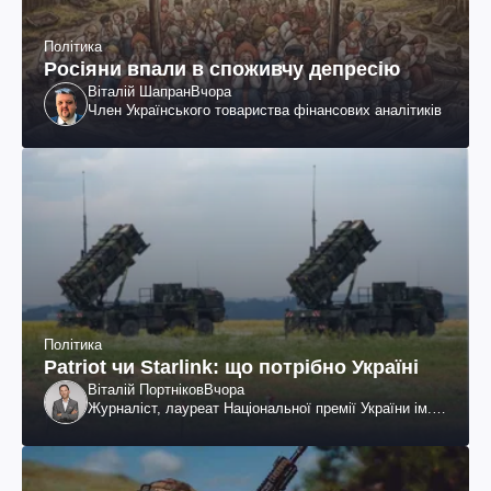
Політика
Росіяни впали в споживчу депресію
Віталій Шапран
Вчора
Член Українського товариства фінансових аналітиків
Політика
Patriot чи Starlink: що потрібно Україні
Віталій Портніков
Вчора
Журналіст, лауреат Національної премії України ім.
Шевченка