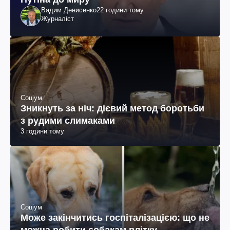
Вадим Денисенко
22 години тому
Журналіст
Соціум
Зникнуть за ніч: дієвий метод боротьби
з рудими слимаками
3 години тому
Соціум
Може закінчитись госпіталізацією: що не