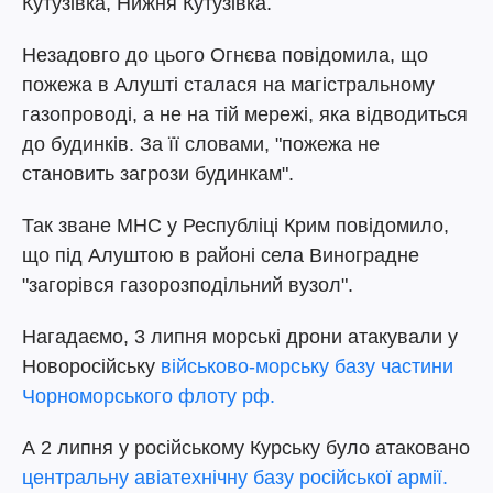
Кутузівка, Нижня Кутузівка.
Незадовго до цього Огнєва повідомила, що
пожежа в Алушті сталася на магістральному
газопроводі, а не на тій мережі, яка відводиться
до будинків. За її словами, "пожежа не
становить загрози будинкам".
Так зване МНС у Республіці Крим повідомило,
що під Алуштою в районі села Виноградне
"загорівся газорозподільний вузол".
Нагадаємо, 3 липня морські дрони атакували у
Новоросійську
військово-морську базу частини
Чорноморського флоту рф.
А 2 липня у російському Курську було атаковано
центральну авіатехнічну базу російської армії.