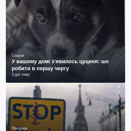
Соціум
У вашому домі зʼявилось цуценя: шо
робити в першу чергу
3 дні тому
Політика