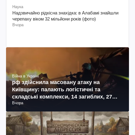
Наука
Надзвичайно рідкісна знахідка: в Алабамі знайшли
черепаху віком 32 мільйони років (фото)
Вчора
Війна в Україні
рф здійснила масовану атаку на
Київщину: палають логістичні та
складські комплекси, 14 загиблих, 27
Вчора
поранених (фото, відео)