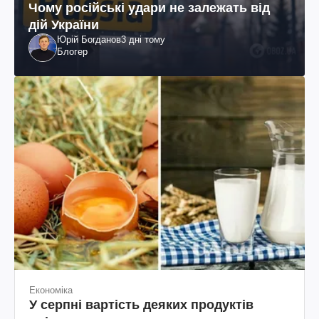
Чому російські удари не залежать від
дій України
Юрій Богданов
3 дні тому
Блогер
Економіка
У серпні вартість деяких продуктів