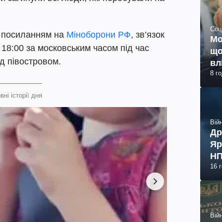
Соц
з посиланням на
Міноборони РФ
, зв’язок
Мо
 18:00 за московським часом під час
що
д півостровом.
вл
8 г
вні історії дня
Війн
Др
Яр
НП
16 
Війн