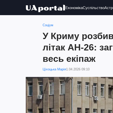
Економіка
Суспільство
Астр
Соціум
У Криму розбив
літак АН-26: за
весь екіпаж
Ціхоцька Марія
1.04.2026 09:10