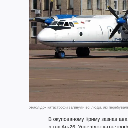
Унаслідок катастрофи загинули всі люди, які перебували
В окупованому Криму зазнав авар
літак Ан-26. Унаслідок катастро