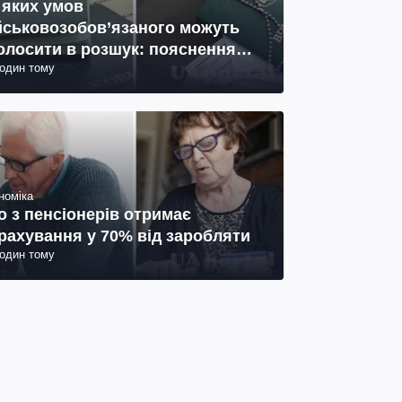
 яких умов
йськовозобов’язаного можуть
олосити в розшук: пояснення
годин тому
иста
номіка
о з пенсіонерів отримає
рахування у 70% від заробляти
годин тому