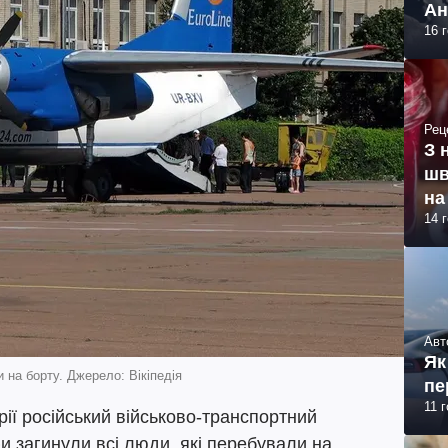
Ан
16 
Рец
З 
шв
на
14 
Авт
Як
 на борту. Джерело: Вікіпедія
пе
11 
ії російський військово-транспортний
фи загинули всі люди, які перебували на