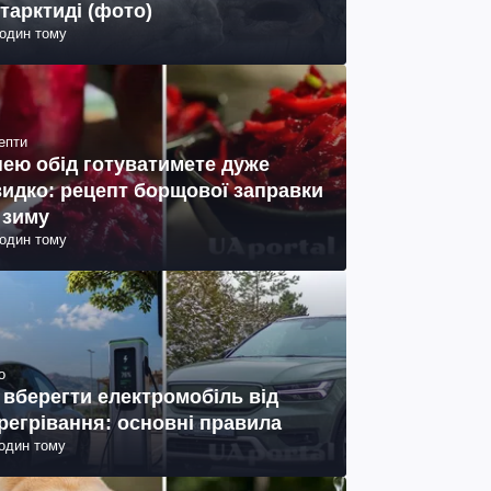
тарктиді (фото)
годин тому
епти
нею обід готуватимете дуже
идко: рецепт борщової заправки
 зиму
годин тому
о
 вберегти електромобіль від
регрівання: основні правила
годин тому