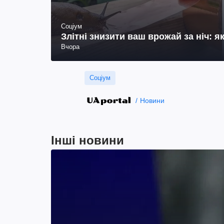
Соціум
Злітні знизити ваш врожай за ніч: я
Вчора
Соціум
Новини
Інші новини