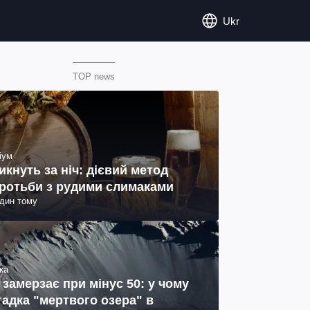
Ukr
TOP news
іум
икнуть за ніч: дієвий метод
ротьби з рудими слимаками
один тому
ка
 замерзає при мінус 50: у чому
гадка "мертвого озера" в