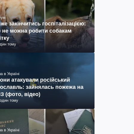
іум
же закінчитись госпіталізацією:
 не можна робити собакам
ітку
один тому
а в Україні
они атакували російський
ославль: зайнялась пожежа на
З (фото, відео)
годин тому
а в Україні