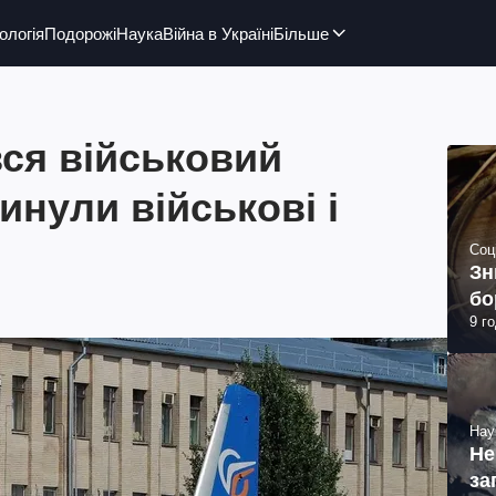
ологія
Подорожі
Наука
Війна в Україні
Більше
ся військовий
гинули військові і
Соц
Зн
бо
9 г
Нау
Не
за