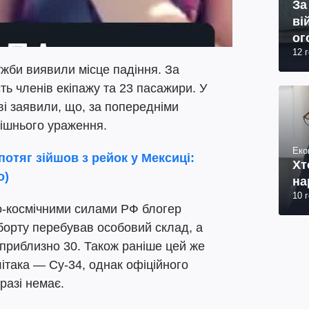
За
ві
ог
12 
юр
жби виявили місце падіння. За
ть членів екіпажу та 23 пасажири. У
і заявили, що, за попередніми
нішнього ураження.
Еко
отяг зійшов з рейок у Мексиці:
Хт
о)
на
10 
но-космічними силами РФ блогер
борту перебував особовий склад, а
 приблизно 30. Також раніше цей же
літака — Су-34, однак офіційного
разі немає.