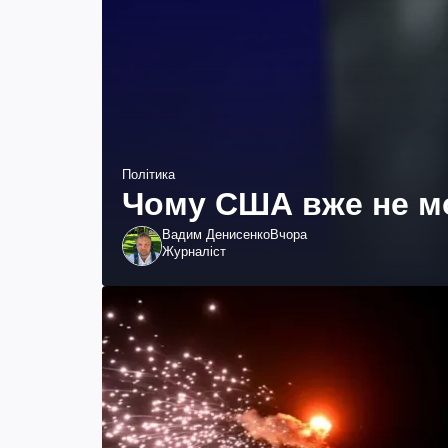
Політика
Чому США вже не мо
Вадим Денисенко
Вчора
Журналіст