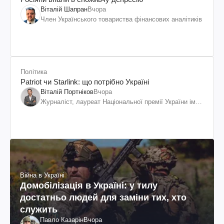
Віталій Шапран
Вчора
Член Українського товариства фінансових аналітиків
Політика
Patriot чи Starlink: що потрібно Україні
Віталій Портніков
Вчора
Журналіст, лауреат Національної премії України ім.
Шевченка
Війна в Україні
Домобілізація в Україні: у тилу
достатньо людей для заміни тих, хто
служить
Павло Казарін
Вчора