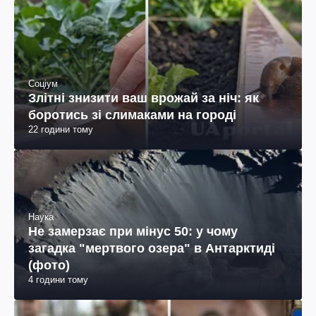
Соціум
Злітні знизити ваш врожай за ніч: як
боротись зі слимаками на городі
22 години тому
Наука
Не замерзає при мінус 50: у чому
загадка "мертвого озера" в Антарктиді
(фото)
4 години тому