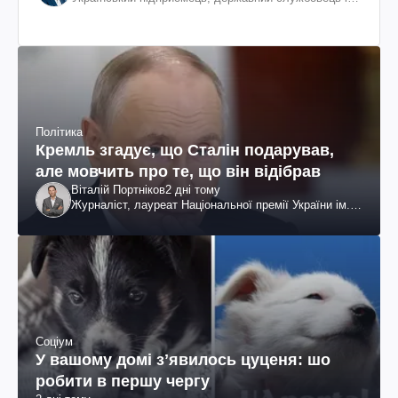
громадський діяч
Політика
Кремль згадує, що Сталін подарував,
але мовчить про те, що він відібрав
Віталій Портніков
2 дні тому
Журналіст, лауреат Національної премії України ім.
Шевченка
Соціум
У вашому домі зʼявилось цуценя: шо
робити в першу чергу