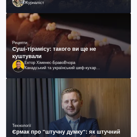
Журналіст
Рецепти
Суші-тірамісу: такого ви ще не
куштували
Ектор Хіменес-Браво
Вчора
Канадський та український шеф-кухар
колумбійського походження, бізнесмен, телеведучий
Технології
Єрмак про "штучну думку": як штучний