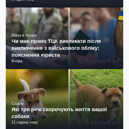
Війна в Україні
Чи має право ТЦК викликати після
виключення з військового обліку:
пояснення юриста
Вчора
Соціум
Які три речі скорочують життя вашої
собаки
21 година тому