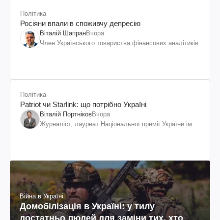
Політика
Росіяни впали в споживчу депресію
Віталій Шапран
Вчора
Член Українського товариства фінансових аналітиків
Політика
Patriot чи Starlink: що потрібно Україні
Віталій Портніков
Вчора
Журналіст, лауреат Національної премії України ім.
Шевченка
Війна в Україні
Домобілізація в Україні: у тилу
достатньо людей для заміни тих, хто