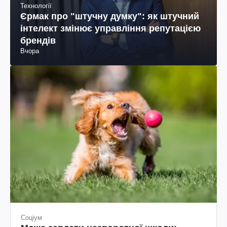
Технології
Єрмак про "штучну думку": як штучний
інтелект змінює управління репутацією
брендів
Вчора
Соціум