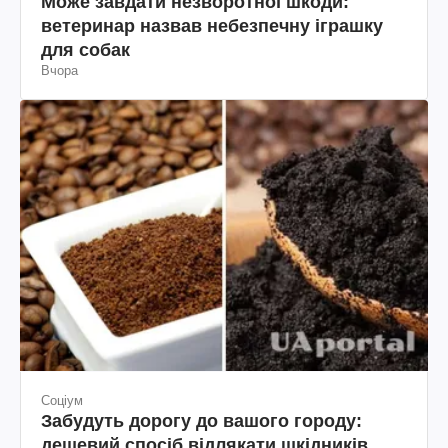
Може завдати незворотної шкоди:
ветеринар назвав небезпечну іграшку
для собак
Вчора
Соціум
Забудуть дорогу до вашого городу:
дешевий спосіб відлякати шкідників