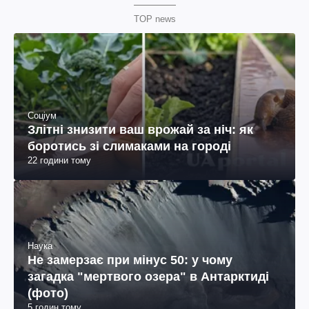
TOP news
Соціум
Злітні знизити ваш врожай за ніч: як
боротись зі слимаками на городі
22 години тому
Наука
Не замерзає при мінус 50: у чому
загадка "мертвого озера" в Антарктиді
(фото)
5 годин тому