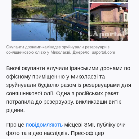
Окупанти дронами-камікадзе зруйнували резервуари з
соняшниковою олією у Миколаєві. Джерело: uaportal.com
Вночі окупанти влучили іранськими дронами по
офісному приміщенню у Миколаєві та
зруйнували будівлю разом із резервуарами для
соняшникової олії. Одна з російських ракет
потрапила до резервуару, викликавши витік
рідини.
Про це
повідомляють
місцеві ЗМІ, публікуючи
фото та відео наслідків. Прес-офіцер