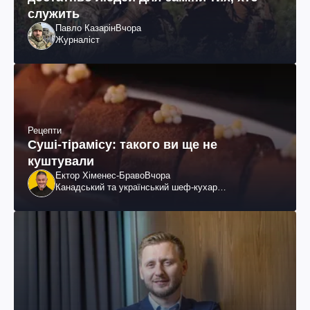
служить
Павло Казарін
Вчора
Журналіст
Рецепти
Суші-тірамісу: такого ви ще не
куштували
Ектор Хіменес-Браво
Вчора
Канадський та український шеф-кухар
колумбійського походження, бізнесмен, телеведучий