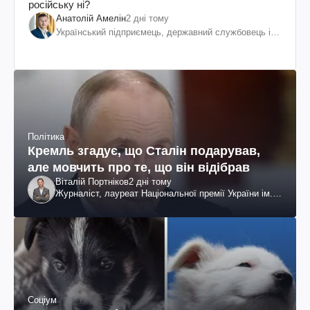
російську ні?
Анатолій Амелін
2 дні тому
Український підприємець, державний службовець і
громадський діяч
Політика
Кремль згадує, що Сталін подарував,
але мовчить про те, що він відібрав
Віталій Портніков
2 дні тому
Журналіст, лауреат Національної премії України ім.
Шевченка
Соціум