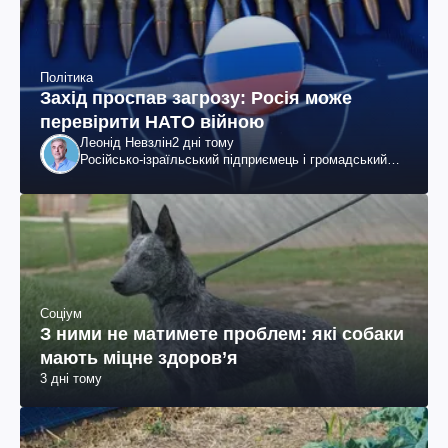
Політика
Захід проспав загрозу: Росія може
перевірити НАТО війною
Леонід Невзлін
2 дні тому
Російсько-ізраїльський підприємець і громадський
діяч, колишній віцепрезидент "ЮКОСа"
Соціум
З ними не матимете проблем: які собаки
мають міцне здоров’я
3 дні тому