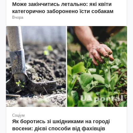
Може закінчитись летально: які квіти
категорично заборонено їсти собакам
Вчора
Соціум
Як боротись зі шкідниками на городі
восени: дієві способи від фахівців