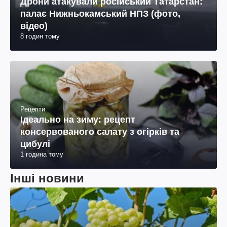
Дрони атакували російський Татарстан:
палає Нижньокамський НПЗ (фото,
відео)
8 годин тому
Рецепти
Ідеально на зиму: рецепт
консервованого салату з огірків та
цибулі
1 година тому
Інші новини