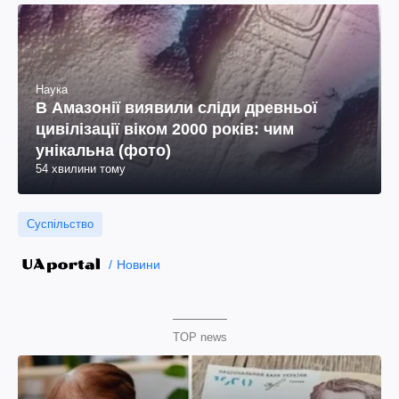
Наука
В Амазонії виявили сліди древньої
цивілізації віком 2000 років: чим
унікальна (фото)
54 хвилини тому
Суспільство
Новини
TOP news