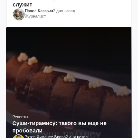
служит
Павел Казарин
2 дня назад
Журналист
Рецепты
Суши-тирамису: такого вы еще не
пробовали
Эктор Хименес-Браво
2 дня назад