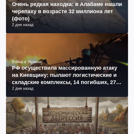
Очень редкая находка: в Алабаме нашли
черепаху в возрасте 32 миллиона лет
(фото)
2 дня назад
Война в Украине
РФ осуществила массированную атаку
на Киевщину: пылают логистические и
складские комплексы, 14 погибших, 27
2 дня назад
раненых (фото, видео)