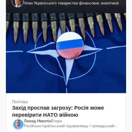
Член Українського товариства фінансових аналітиків
Політика
Захід проспав загрозу: Росія може
перевірити НАТО війною
Леонід Невзлін
Вчора
Російсько-ізраїльський підприємець і громадський
діяч, колишній віцепрезидент "ЮКОСа"