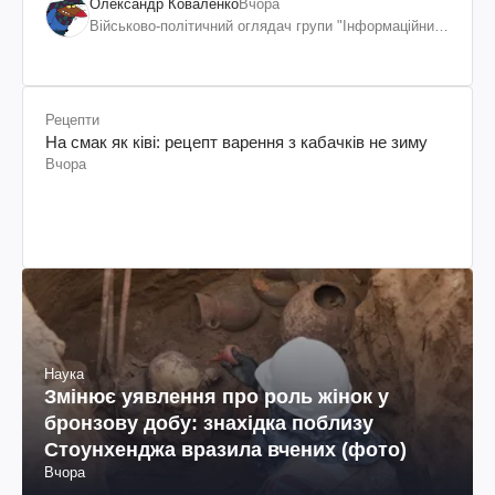
дискомфорт: як це вдалося
Олександр Коваленко
Вчора
Військово-політичний оглядач групи "Інформаційний
спротив"
Рецепти
На смак як ківі: рецепт варення з кабачків не зиму
Вчора
Наука
Змінює уявлення про роль жінок у
бронзову добу: знахідка поблизу
Стоунхенджа вразила вчених (фото)
Вчора