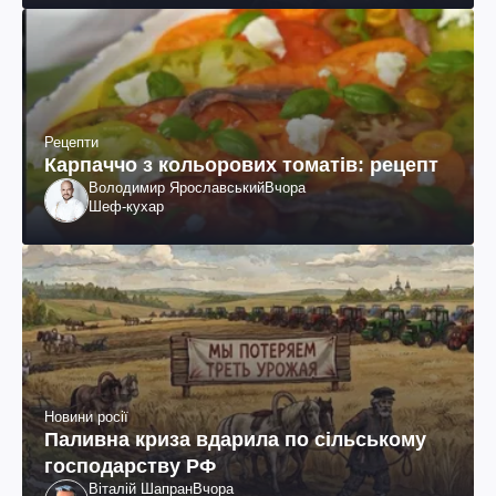
Рецепти
Карпаччо з кольорових томатів: рецепт
Володимир Ярославський
Вчора
Шеф-кухар
Новини росії
Паливна криза вдарила по сільському
господарству РФ
Віталій Шапран
Вчора