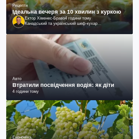
Рецепти
Ідеальна вечеря за 10 хвилин з куркою
Ектор Хіменес-Браво
4 години тому
Канадський та український шеф-кухар
колумбійського походження, бізнесмен, телеведучий
Авто
Втратили посвідчення водія: як діти
4 години тому
Економіка