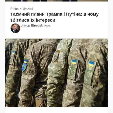
Війна в Україні
Таємний планн Трампа і Путіна: в чому
збіглися їх інтереси
Віктор Швець
Вчора