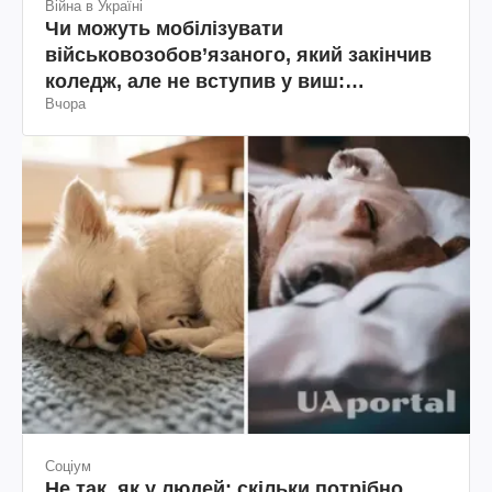
Війна в Україні
Чи можуть мобілізувати
військовозобов’язаного, який закінчив
коледж, але не вступив у виш:
Вчора
пояснення юриста
Соціум
Не так, як у людей: скільки потрібно