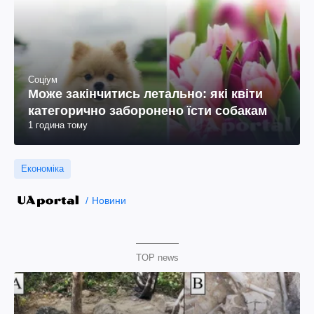
Соціум
Може закінчитись летально: які квіти
категорично заборонено їсти собакам
1 година тому
Економіка
Новини
TOP news