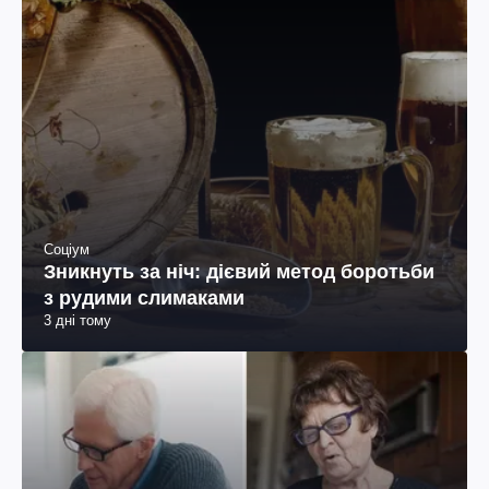
Соціум
Зникнуть за ніч: дієвий метод боротьби
з рудими слимаками
3 дні тому