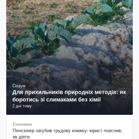
Соціум
Для прихильників природніх методів: як
боротись зі слимаками без хімії
2 дні тому
Економіка
Пенсіонер загубив трудову книжку: юрист пояснив,
як діяти