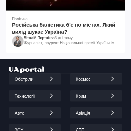
Політика
Російська балістика б'є по містах. Який
вихід шукає Україна?
Віталій Портніков
3 дні тому
Журналіст, лауреат Національної премії України ім.
Шевченка
Обстріли
Космос
Технології
Крим
Авто
Авіація
ЗСУ
ДТП