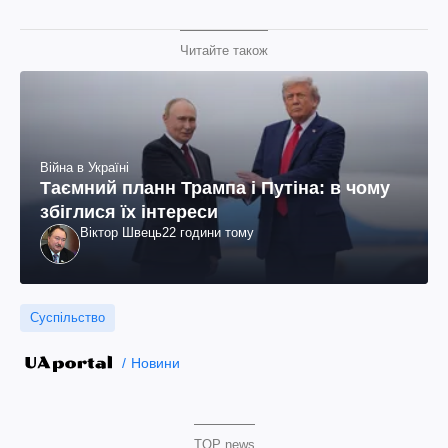
Читайте також
Війна в Україні
Таємний планн Трампа і Путіна: в чому
збіглися їх інтереси
Віктор Швець
22 години тому
Суспільство
Новини
TOP news