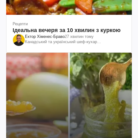
Рецепти
Ідеальна вечеря за 10 хвилин з куркою
Ектор Хіменес-Браво
27 хвилин тому
Канадський та український шеф-кухар
колумбійського походження, бізнесмен, телеведучий