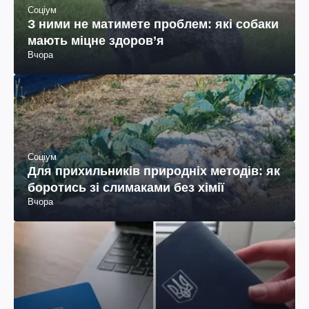
Соціум
З ними не матимете проблем: які собаки
мають міцне здоров’я
Вчора
Соціум
Для прихильників природніх методів: як
боротись зі слимаками без хімії
Вчора