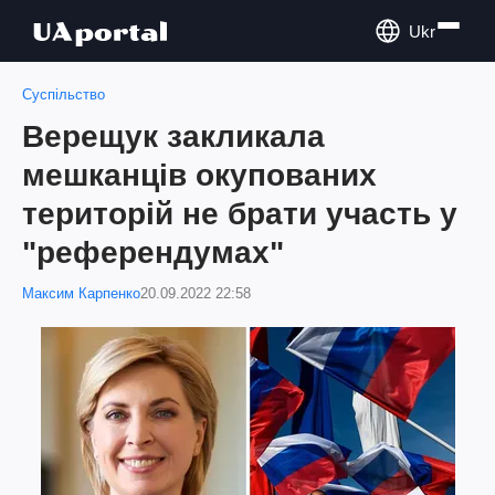
Ukr
Суспільство
Верещук закликала
мешканців окупованих
територій не брати участь у
"референдумах"
Максим Карпенко
20.09.2022 22:58