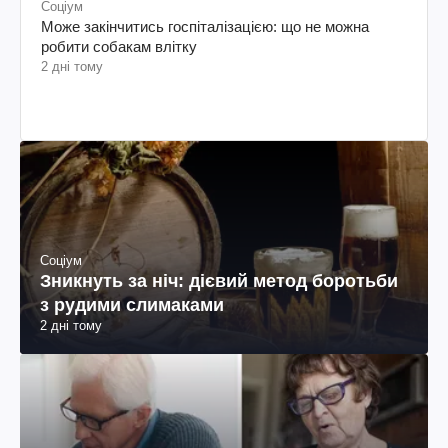
Соціум
Може закінчитись госпіталізацією: що не можна
робити собакам влітку
2 дні тому
Соціум
Зникнуть за ніч: дієвий метод боротьби
з рудими слимаками
2 дні тому