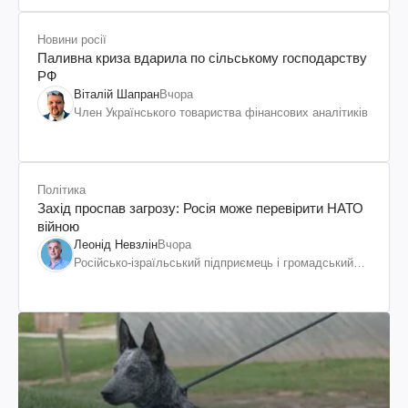
Новини росії
Паливна криза вдарила по сільському господарству
РФ
Віталій Шапран
Вчора
Член Українського товариства фінансових аналітиків
Політика
Захід проспав загрозу: Росія може перевірити НАТО
війною
Леонід Невзлін
Вчора
Російсько-ізраїльський підприємець і громадський
діяч, колишній віцепрезидент "ЮКОСа"