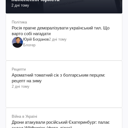
2 дні тому
Політика
Росія прагне деморалізувати український тил. Що
варто собі нагадати
Юрій Богданов
2 дні тому
Блогер
Рецепти
Ароматний томатний сік з болгарським перцем:
рецепт на зиму
2 дні тому
Війна в Україні
Дрони атакували російський Єкатеринбург: палає
склад Wildberries (фото, відео)