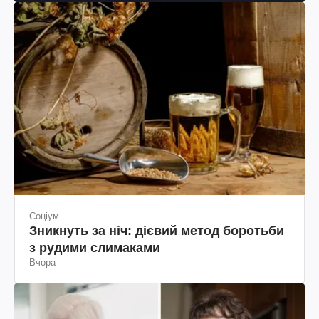
Соціум
Зникнуть за ніч: дієвий метод боротьби
з рудими слимаками
Вчора