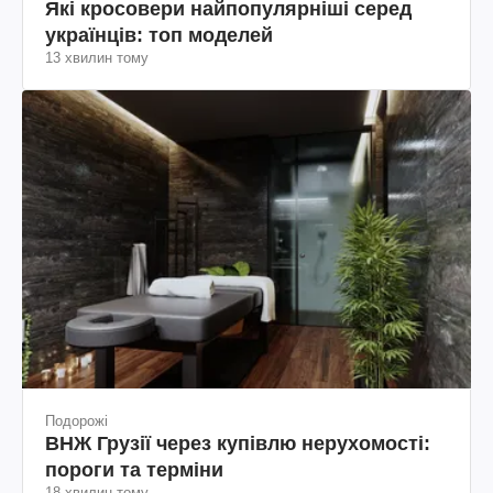
Які кросовери найпопулярніші серед
українців: топ моделей
13 хвилин тому
Подорожі
ВНЖ Грузії через купівлю нерухомості:
пороги та терміни
18 хвилин тому