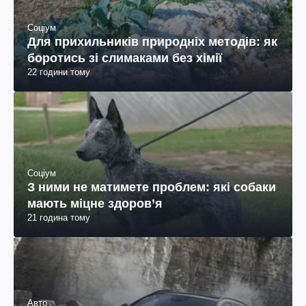
Соціум
Для прихильників природніх методів: як
боротись зі слимаками без хімії
22 години тому
Соціум
З ними не матимете проблем: які собаки
мають міцне здоров’я
21 година тому
Авто