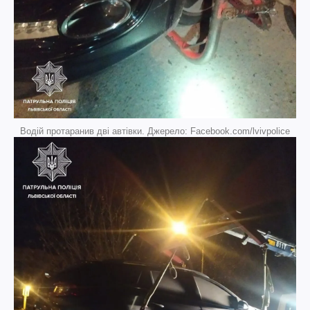
Водій протаранив дві автівки. Джерело: Facebook.com/lvivpolice