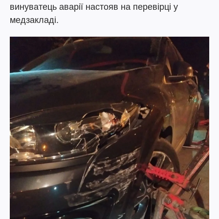
винуватець аварії настояв на перевірці у
медзакладі.