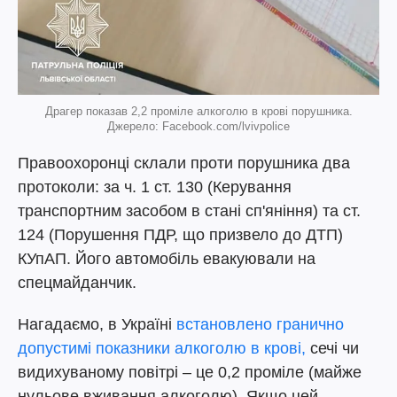
Драгер показав 2,2 проміле алкоголю в крові порушника.
Джерело: Facebook.com/lvivpolice
Правоохоронці склали проти порушника два
протоколи: за ч. 1 ст. 130 (Керування
транспортним засобом в стані сп'яніння) та ст.
124 (Порушення ПДР, що призвело до ДТП)
КУпАП. Його автомобіль евакуювали на
спецмайданчик.
Нагадаємо, в Україні
встановлено гранично
допустимі показники алкоголю в крові,
сечі чи
видихуваному повітрі – це 0,2 проміле (майже
нульове вживання алкоголю). Якщо цей