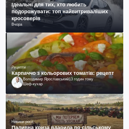
Ідеальні для тих, хто любить
подорожувати: топ найвитриваліших
кросоверів
Вчора
Рецепти
Карпаччо з кольорових томатів: рецепт
Володимир Ярославський
13 годин тому
Шеф-кухар
Новини росії
Паливна криза вдарила по сільському