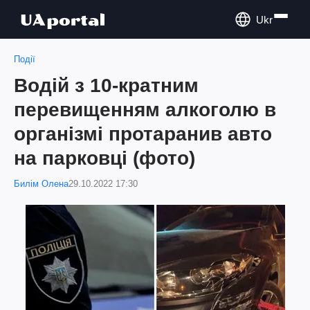
Ukr
Події
Водій з 10-кратним
перевищенням алкоголю в
організмі протаранив авто
на парковці (фото)
Билім Олена
29.10.2022 17:30