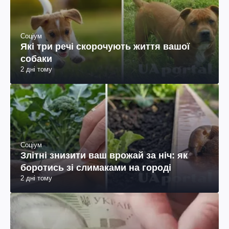
Соціум
Які три речі скорочують життя вашої
собаки
2 дні тому
Соціум
Злітні знизити ваш врожай за ніч: як
боротись зі слимаками на городі
2 дні тому