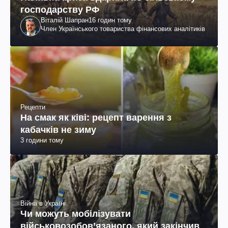
господарству РФ
Віталій Шапран
16 годин тому
Член Українського товариства фінансових аналітиків
Рецепти
На смак як ківі: рецепт варення з
кабачків не зиму
3 години тому
Війна в Україні
Чи можуть мобілізувати
військовозобов’язаного, який закінчив