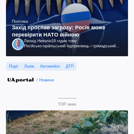
Політика
Захід проспав загрозу: Росія може
перевірити НАТО війною
Леонід Невзлін
19 годин тому
Російсько-ізраїльський підприємець і громадський
діяч, колишній віцепрезидент "ЮКОСа"
Події
Львів
Автомобілі
ДТП
Новини
TOP news