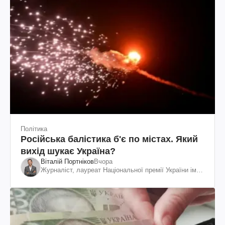
Політика
Російська балістика б'є по містах. Який
вихід шукає Україна?
Віталій Портніков
Вчора
Журналіст, лауреат Національної премії України ім.
Шевченка