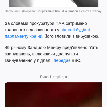
Наручники. Джерело: Зображення KlausHausmann з сайта Pixabay
За словами прокуратури ПАР, затримано
головного підозрюваного у
підпалі будівлі
парламенту країни
, його зловили з вибухівкою.
49-річному Зандилю Мейфу пред'явлено п'ять
звинувачень, включаючи два пункти
звинувачення у підпалі,
передає
ВВС.
Головні історії дня