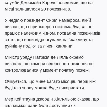
служби Джермейн Карелс повідомив, що на
місці залишалося 20 пожежників.
У неділю президент Сиріл Рамафоса, який
визнав, що спринклерна система будівлі не
працює належним чином, похвалив пожежників
за те, що вони відреагували на "жахливу та
руйнівну подію" за лічені хвилини.
Міністр уряду Патрісія де Лілль окремо
визнала, що камери відеоспостереження не
контролювалися у момент початку пожежі.
Очікується, що мине багато місяців, перш ніж
будівлю знову можна буде використати.
Мер Кейптауна Джордін Хілл-Льюїс сказав, що
зал міської ради буде доступний як