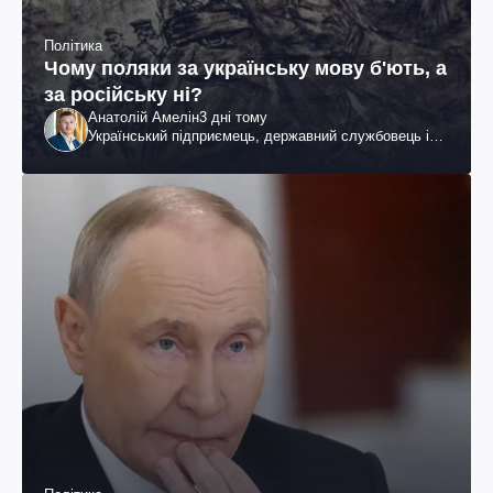
Політика
Чому поляки за українську мову б'ють, а
за російську ні?
Анатолій Амелін
3 дні тому
Український підприємець, державний службовець і
громадський діяч