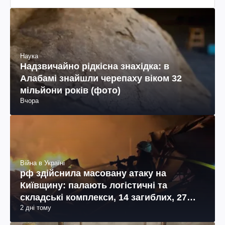
Наука
Надзвичайно рідкісна знахідка: в
Алабамі знайшли черепаху віком 32
мільйони років (фото)
Вчора
Війна в Україні
рф здійснила масовану атаку на
Київщину: палають логістичні та
складські комплекси, 14 загиблих, 27
2 дні тому
поранених (фото, відео)