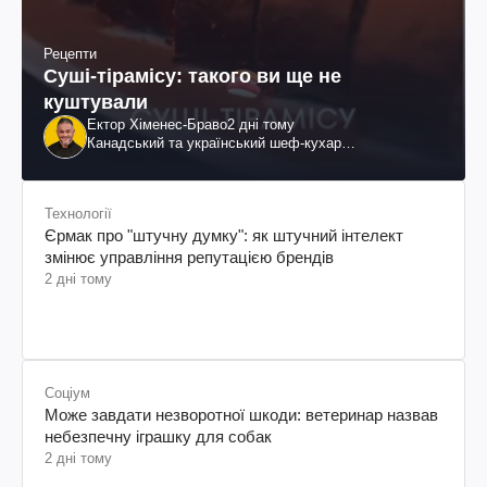
Рецепти
Суші-тірамісу: такого ви ще не
куштували
Ектор Хіменес-Браво
2 дні тому
Канадський та український шеф-кухар
колумбійського походження, бізнесмен, телеведучий
Технології
Єрмак про "штучну думку": як штучний інтелект
змінює управління репутацією брендів
2 дні тому
Соціум
Може завдати незворотної шкоди: ветеринар назвав
небезпечну іграшку для собак
2 дні тому