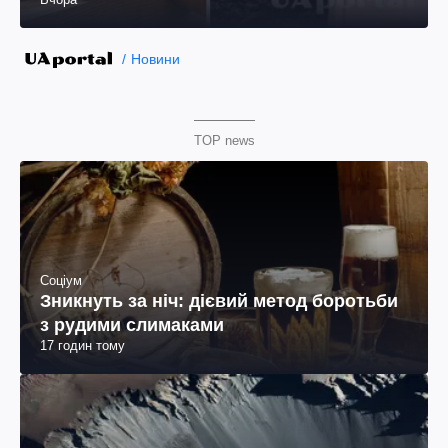
Новини
TOP news
Соціум
Зникнуть за ніч: дієвий метод боротьби
з рудими слимаками
17 годин тому