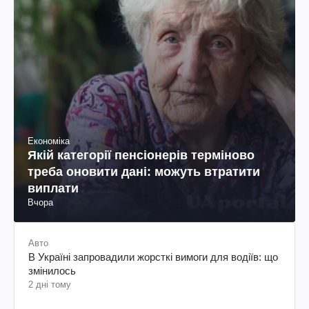
Економіка
Якій категорії пенсіонерів терміново
треба оновити дані: можуть втратити
виплати
Вчора
Авто
В Україні запровадили жорсткі вимоги для водіїв: що
змінилось
2 дні тому