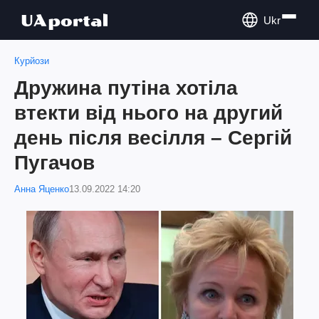
Ukr
Курйози
Дружина путіна хотіла
втекти від нього на другий
день після весілля – Сергій
Пугачов
Анна Яценко
13.09.2022 14:20