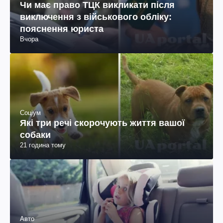
Чи має право ТЦК викликати після
виключення з військового обліку:
пояснення юриста
Вчора
Соціум
Які три речі скорочують життя вашої
собаки
21 година тому
Авто