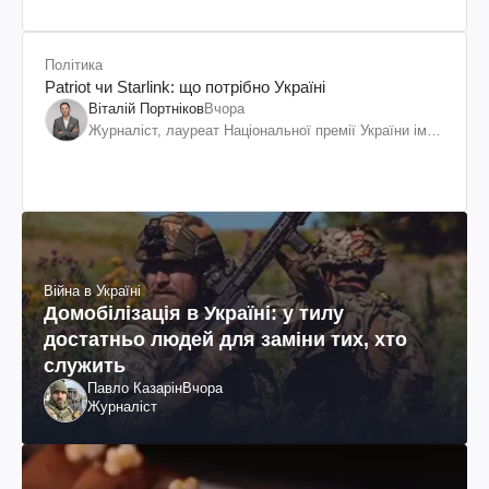
Політика
Patriot чи Starlink: що потрібно Україні
Віталій Портніков
Вчора
Журналіст, лауреат Національної премії України ім.
Шевченка
Війна в Україні
Домобілізація в Україні: у тилу
достатньо людей для заміни тих, хто
служить
Павло Казарін
Вчора
Журналіст