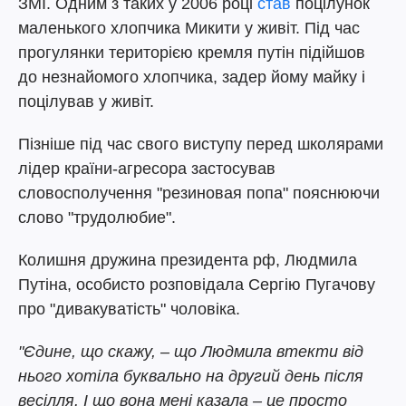
ЗМІ. Одним з таких у 2006 році
став
поцілунок
маленького хлопчика Микити у живіт. Під час
прогулянки територією кремля путін підійшов
до незнайомого хлопчика, задер йому майку і
поцілував у живіт.
Пізніше під час свого виступу перед школярами
лідер країни-агресора застосував
словосполучення "резиновая попа" пояснюючи
слово "трудолюбие".
Колишня дружина президента рф, Людмила
Путіна, особисто розповідала Сергію Пугачову
про "дивакуватість" чоловіка.
"Єдине, що скажу, – що Людмила втекти від
нього хотіла буквально на другий день після
весілля. І що вона мені казала – це просто