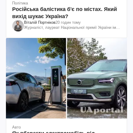
Політика
Російська балістика б'є по містах. Який
вихід шукає Україна?
Віталій Портніков
20 годин тому
Журналіст, лауреат Національної премії України ім.
Шевченка
Авто