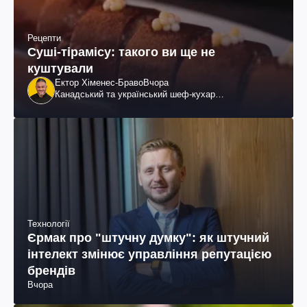
Рецепти
Суші-тірамісу: такого ви ще не
куштували
Ектор Хіменес-Браво
Вчора
Канадський та український шеф-кухар
колумбійського походження, бізнесмен, телеведучий
Технології
Єрмак про "штучну думку": як штучний
інтелект змінює управління репутацією
брендів
Вчора