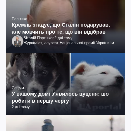
Політика
Кремль згадує, що Сталін подарував,
але мовчить про те, що він відібрав
Віталій Портніков
2 дні тому
Журналіст, лауреат Національної премії України ім.
Шевченка
Соціум
У вашому домі зʼявилось цуценя: шо
робити в першу чергу
2 дні тому