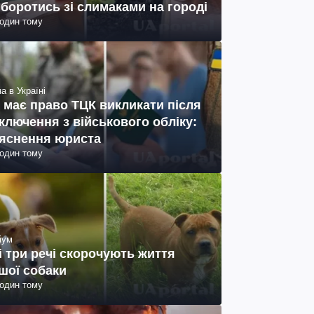
 боротись зі слимаками на городі
годин тому
а в Україні
 має право ТЦК викликати після
ключення з військового обліку:
яснення юриста
годин тому
іум
і три речі скорочують життя
шої собаки
годин тому