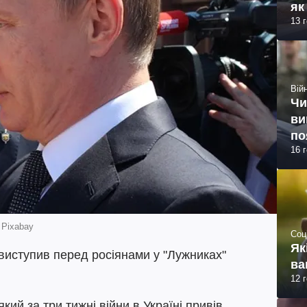
як
13 
Війн
Чи
ви
по
16 
 Pixabay
Соц
Як
иступив перед росіянами у "Лужниках"
ва
12 
який за три тижні війни в Україні привів