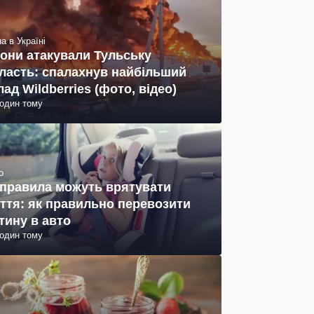
а в Україні
они атакували Тульську
ласть: спалахнув найбільший
лад Wildberries (фото, відео)
годин тому
о
 правила можуть врятувати
ття: як правильно перевозити
тину в авто
годин тому