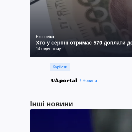
Економіка
Хто у серпні отримає 570 доплати до
14 годин тому
Курйози
Новини
Інші новини