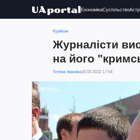
Економіка
Суспільство
Астр
Курйози
Журналісти вис
на його "кримс
Тетяна Іванова
18.03.2022 17:54