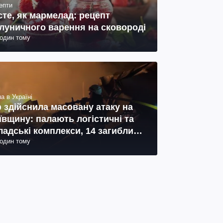
епти
сте, як мармелад: рецепт
луничного варення на сковороді
годин тому
а в Україні
 здійснила масовану атаку на
ївщину: палають логістичні та
ладські комплекси, 14 загиблих,
годин тому
 поранених (фото, відео)