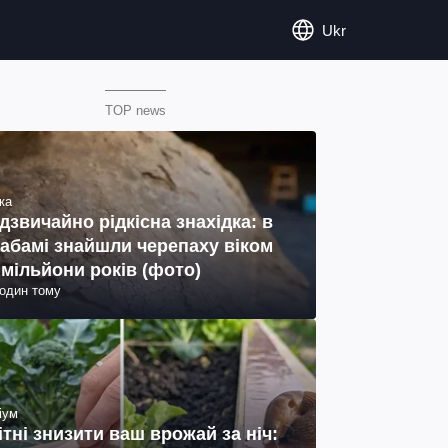
Ukr
TOP news
ка
дзвичайно рідкісна знахідка: в
абамі знайшли черепаху віком
 мільйони років (фото)
годин тому
іум
ітні знизити ваш врожай за ніч: