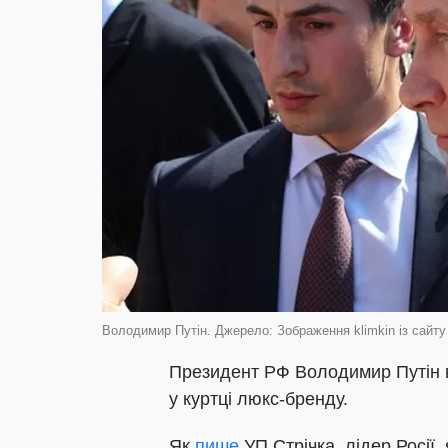
Володимир Путін. Джерело: Зображення klimkin із сайту
Президент РФ Володимир Путін в
у куртці люкс-бренду.
Як
пише
УП.Стрічка, лідер Росії, 