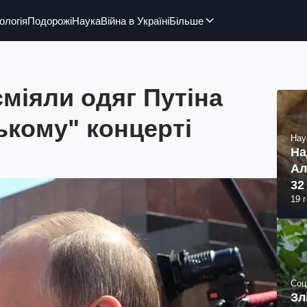
ологія
Подорожі
Наука
Війна в Україні
Більше
міяли одяг Путіна
ькому" концерті
Нау
На
Ал
32
19 
Соц
Зл