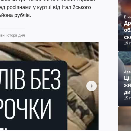
д росіянами у куртці від італійського
ьйона рублів.
Війн
Др
об
вні історії дня
ск
19 
Авт
Ці
жи
ди
15 