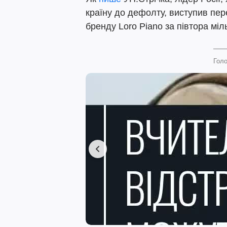
країну до дефолту, виступив пере
бренду Loro Piano за півтора міл
Голо