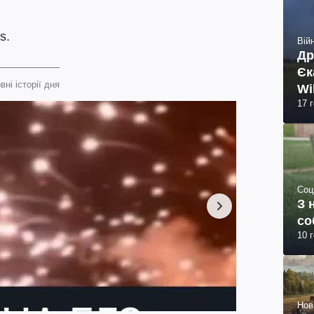
s.
Війн
Др
Єк
вні історії дня
Wi
17 
Соц
З 
со
10 
Нов