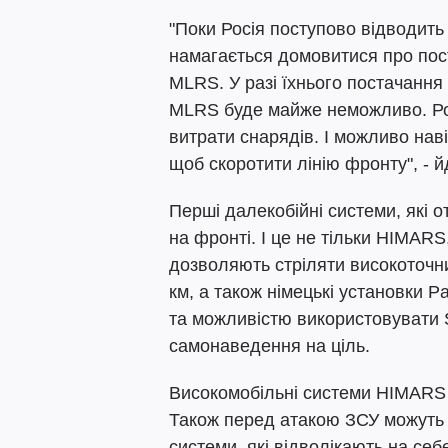
"Поки Росія поступово відводить 
намагається домовитися про пос
MLRS. У разі їхнього постачання 
MLRS буде майже неможливо. Рос
витрати снарядів. І можливо нав
щоб скоротити лінію фронту", - йд
Перші далекобійні системи, які о
на фронті. І це не тільки HIMARS
дозволяють стріляти високоточни
км, а також німецькі установки P
та можливістю використовувати
самонаведення на ціль.
Високомобільні системи HIMARS щ
Також перед атакою ЗСУ можуть 
системи, які відволікають на себ