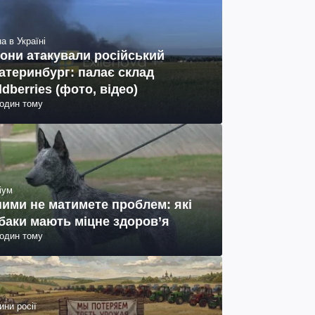
а в Україні
они атакували російський
атеринбург: палає склад
ldberries (фото, відео)
годин тому
іум
ними не матимете проблем: які
баки мають міцне здоров’я
годин тому
ини росії