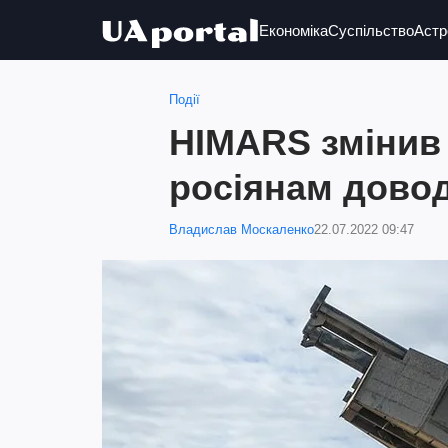
Економіка
Суспільство
Астр
Події
HIMARS змінив 
росіянам довод
Владислав Москаленко
22.07.2022 09:47