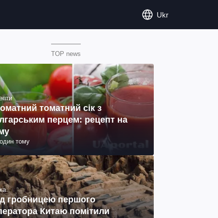
Ukr
TOP news
епти
оматний томатний сік з
лгарським перцем: рецепт на
му
годин тому
ка
д гробницею першого
ператора Китаю помітили