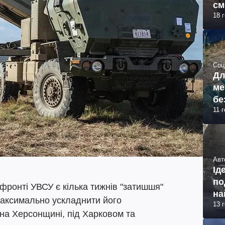
см
18 
(ф
Соц
Дл
ме
бе
11 
Авт
Ід
по
фронті УВСУ є кілька тижнів "затишшя"
на
максимально ускладнити його
13 
 на Херсонщині, під Харковом та