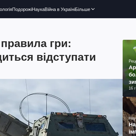
ологія
Подорожі
Наука
Війна в Україні
Більше
правила гри:
иться відступати
Рец
Ар
бо
зи
16 
Нау
На
ім