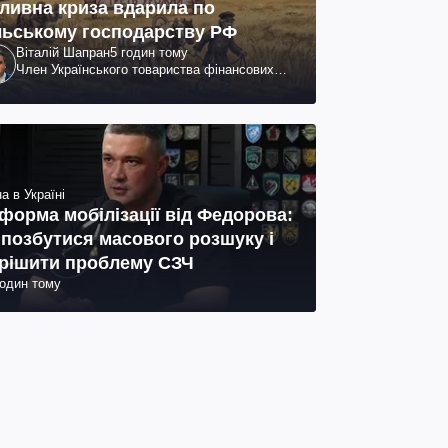
ливна криза вдарила по
льському господарству РФ
Віталій Шапран
5 годин тому
Член Українського товариства фінансових
аналітиків
а в Україні
форма мобілізації від Федорова:
 позбутися масового розшуку і
рішити проблему СЗЧ
годин тому