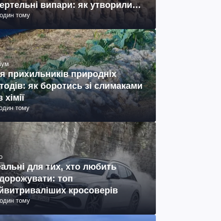
ертельні випари: як утворились
годин тому
ото)
іум
я прихильників природніх
тодів: як боротись зі слимаками
з хімії
годин тому
о
еальні для тих, хто любить
дорожувати: топ
йвитриваліших кросоверів
годин тому