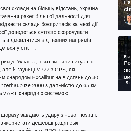
Па
свої склади на більшу відстань, Україна
сі
тачання ракет більшої дальності для
відвести склади боєприпасів за межі дії
ії доведеться суттєво скорочувати
іть відмовлятися від певних напрямів,
еться у статті.
Війн
тримує Україна, різко змінили ситуацію
Ре
, але й гаубиці М777 з GPS, які
як
ви
м снарядом Excalibur на відстань до 40
15 
anzerhaubitze 2000 з дальністю до 65 км
 SMART снаряди з системою
оразу завдають удару з нової позиції.
використати дешевші радянські
е увагу російських ППО. І вже потім