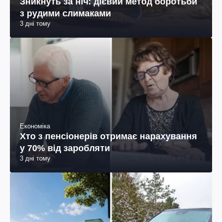
Зникнуть за ніч: дієвий метод боротьби
з рудими слимаками
3 дні тому
Економіка
Хто з пенсіонерів отримає нарахування
у 70% від заробляти
3 дні тому