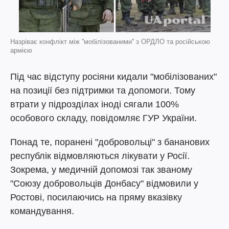
Назріває конфлікт між ''мобілізованими'' з ОРДЛО та російською
армією
Під час відступу росіяни кидали "мобілізованих"
на позиції без підтримки та допомоги. Тому
втрати у підрозділах іноді сягали 100%
особового складу, повідомляє ГУР України.
Понад те, поранені "добровольці" з бананових
республік відмовляються лікувати у Росії.
Зокрема, у медичній допомозі так званому
"Союзу добровольців Донбасу" відмовили у
Ростові, посилаючись на пряму вказівку
командування.