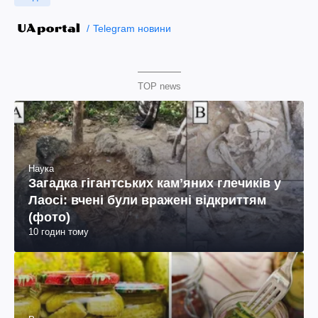
Telegram новини
TOP news
Наука
Загадка гігантських камʼяних глечиків у
Лаосі: вчені були вражені відкриттям
(фото)
10 годин тому