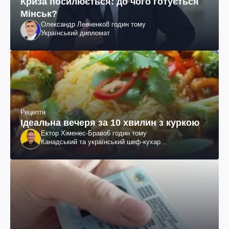
Криза посилюється: до чого готується
Мінськ?
Олександр Левченко
8 годин тому
Український дипломат
Рецепти
Ідеальна вечеря за 10 хвилин з куркою
Ектор Хіменес-Браво
6 годин тому
Канадський та український шеф-кухар
колумбійського походження, бізнесмен, телеведучий