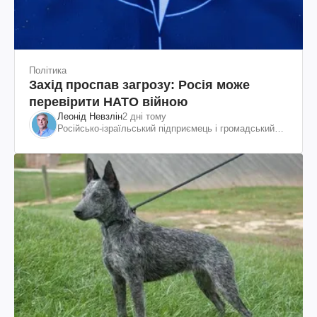
Політика
Захід проспав загрозу: Росія може
перевірити НАТО війною
Леонід Невзлін
2 дні тому
Російсько-ізраїльський підприємець і громадський
діяч, колишній віцепрезидент "ЮКОСа"