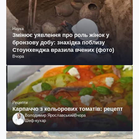
Наука
Змінює уявлення про роль жінок у
бронзову добу: знахідка поблизу
Стоунхенджа вразила вчених (фото)
Вчора
Рецепти
Карпаччо з кольорових томатів: рецепт
Володимир Ярославський
Вчора
Шеф-кухар