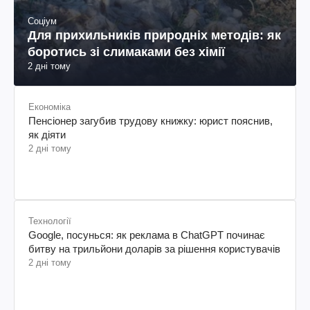
Соціум
Для прихильників природніх методів: як
боротись зі слимаками без хімії
2 дні тому
Економіка
Пенсіонер загубив трудову книжку: юрист пояснив,
як діяти
2 дні тому
Технології
Google, посунься: як реклама в ChatGPT починає
битву на трильйони доларів за рішення користувачів
2 дні тому