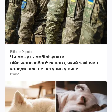
Війна в Україні
Чи можуть мобілізувати
військовозобов’язаного, який закінчив
коледж, але не вступив у виш:
Вчора
пояснення юриста