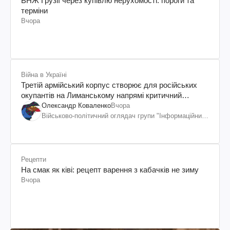
ВНЖ Грузії через купівлю нерухомості: пороги та
терміни
Вчора
Війна в Україні
Третій армійський корпус створює для російських
окупантів на Лиманському напрямі критичний
дискомфорт: як це вдалося
Олександр Коваленко
Вчора
Військово-політичний оглядач групи "Інформаційний
спротив"
Рецепти
На смак як ківі: рецепт варення з кабачків не зиму
Вчора