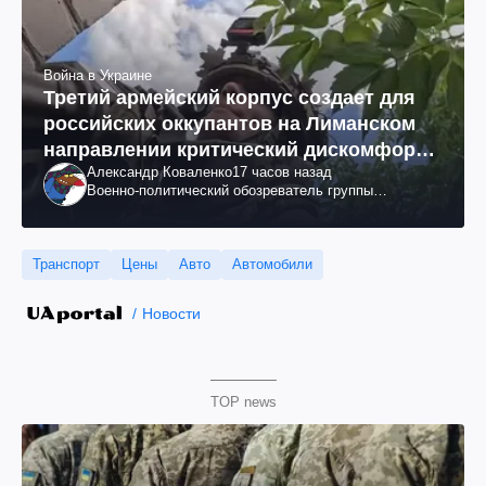
Война в Украине
Третий армейский корпус создает для
российских оккупантов на Лиманском
направлении критический дискомфорт:
Александр Коваленко
17 часов назад
как это удалось
Военно-политический обозреватель группы
"Информационное сопротивление"
Транспорт
Цены
Авто
Автомобили
Новости
TOP news