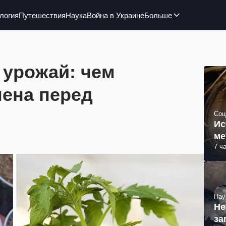
логия
Путешествия
Наука
Война в Украине
Больше
 урожай: чем
мена перед
Соц
Ис
ме
7 ч
Нау
Не
за