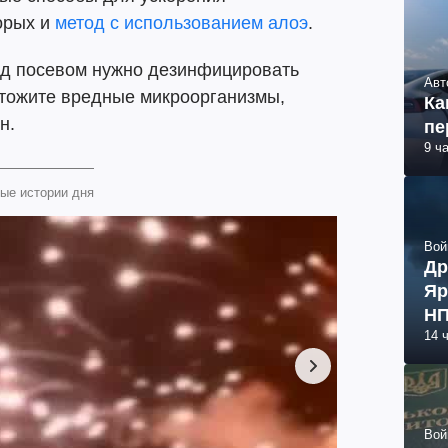
орых и
метод с использованием алоэ
.
ред посевом нужно дезинфицировать
Авт
чтожите вредные микроорганизмы,
Ка
н.
пе
9 ч
ые истории дня
Вой
Др
Яр
НП
14 
Вой