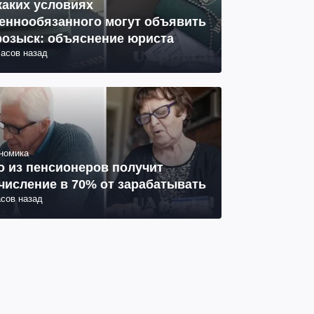
каких условиях
еннообязанного могут объявить
розыск: объяснение юриста
часов назад
номика
о из пенсионеров получит
числение в 70% от зарабатывать
асов назад