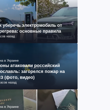
о
к уберечь электромобиль от
регрева: основные правила
асов назад
на в Украине
оны атаковали российский
ославль: загорелся пожар на
З (фото, видео)
часов назад
на в Украине