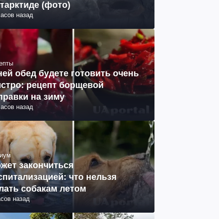
тарктиде (фото)
часов назад
епты
ней обед будете готовить очень
стро: рецепт борщевой
правки на зиму
часов назад
иум
жет закончиться
спитализацией: что нельзя
лать собакам летом
асов назад