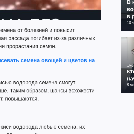
В 
во
в 
10 
емена от болезней и повысит
ая рассада погибает из-за различных
ии прорастания семян.
севать семена овощей и цветов на
Эко
Кт
на
кисью водорода семена смогут
8 ч
ше. Таким образом, шансы всхожести
ят, повышаются.
екиси водорода любые семена, их