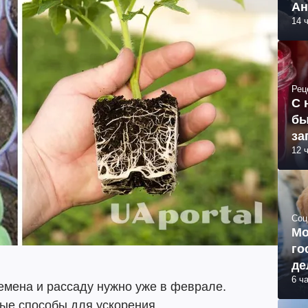
Ан
14 
Рец
С 
бы
за
12 
Соц
Мо
го
де
6 ч
емена и рассаду нужно уже в феврале.
ые способы для ускорения