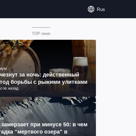
Rus
TOP news
иум
чезнут за ночь: действенный
тод борьбы с рыжими улитками
асов назад
ка
 замерзает при минусе 50: в чем
гадка "мертвого озера" в