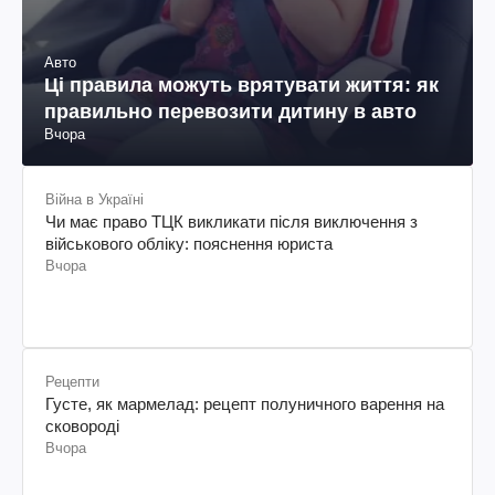
Авто
Ці правила можуть врятувати життя: як
правильно перевозити дитину в авто
Вчора
Війна в Україні
Чи має право ТЦК викликати після виключення з
військового обліку: пояснення юриста
Вчора
Рецепти
Густе, як мармелад: рецепт полуничного варення на
сковороді
Вчора