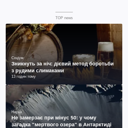
TOP news
Соціум
Зникнуть за ніч: дієвий метод боротьби
з рудими слимаками
13 годин тому
Наука
Не замерзає при мінус 50: у чому
загадка "мертвого озера" в Антарктиді