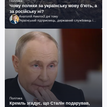
Політика
Чому поляки за українську мову б'ють, а
за російську ні?
Анатолій Амелін
3 дні тому
Український підприємець, державний службовець і
громадський діяч
Політика
Кремль згадує, що Сталін подарував,