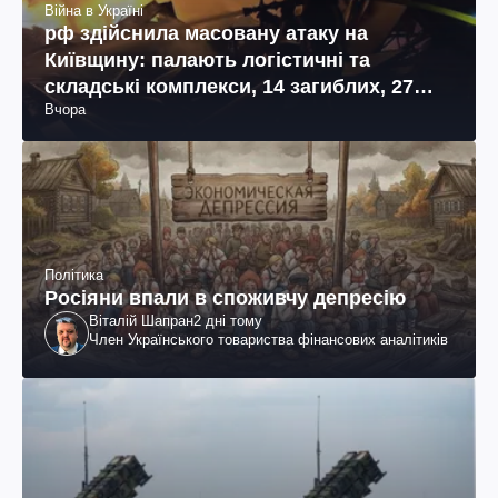
Війна в Україні
рф здійснила масовану атаку на
Київщину: палають логістичні та
складські комплекси, 14 загиблих, 27
Вчора
поранених (фото, відео)
Політика
Росіяни впали в споживчу депресію
Віталій Шапран
2 дні тому
Член Українського товариства фінансових аналітиків