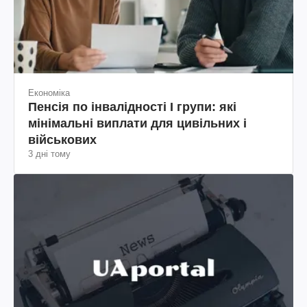
Економіка
Пенсія по інвалідності I групи: які
мінімальні виплати для цивільних і
військових
3 дні тому