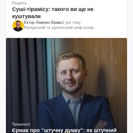
Рецепти
Суші-тірамісу: такого ви ще не
куштували
Ектор Хіменес-Браво
2 дні тому
Канадський та український шеф-кухар
колумбійського походження, бізнесмен, телеведучий
Технології
Єрмак про "штучну думку": як штучний