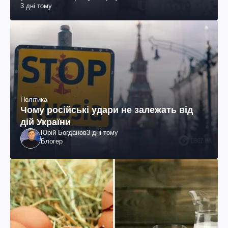
3 дні тому
Політика
Чому російські удари не залежать від
дій України
Юрій Богданов
3 дні тому
Блогер