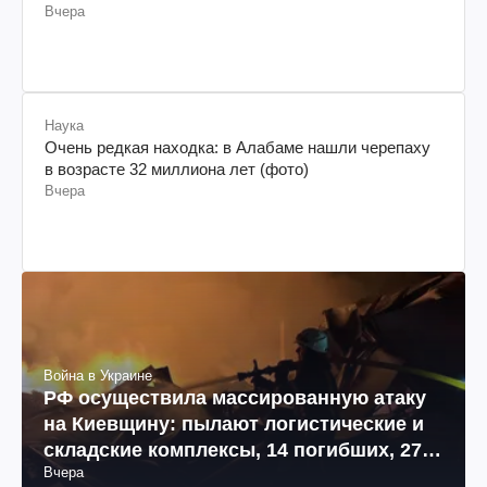
Вчера
Наука
Очень редкая находка: в Алабаме нашли черепаху
в возрасте 32 миллиона лет (фото)
Вчера
Война в Украине
РФ осуществила массированную атаку
на Киевщину: пылают логистические и
складские комплексы, 14 погибших, 27
Вчера
раненых (фото, видео)