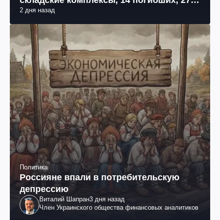
складские комплексы, 14 погибших, 27
2 дня назад
раненых (фото, видео)
Политика
Россияне впали в потребительскую
депрессию
Виталий Шапран
3 дня назад
Член Украинского общества финансовых аналитиков