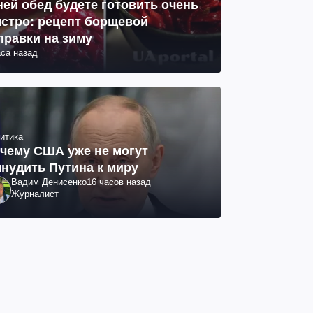
ней обед будете готовить очень
стро: рецепт борщевой
правки на зиму
аса назад
итика
чему США уже не могут
нудить Путина к миру
Вадим Денисенко
16 часов назад
Журналист