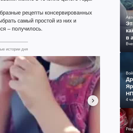
образные рецепты консервированных
Авт
ыбрать самый простой из них и
Эт
ся – получилось.
ка
в 
Вче
ые истории дня
Вой
Др
Яр
НП
4 ч
Рец