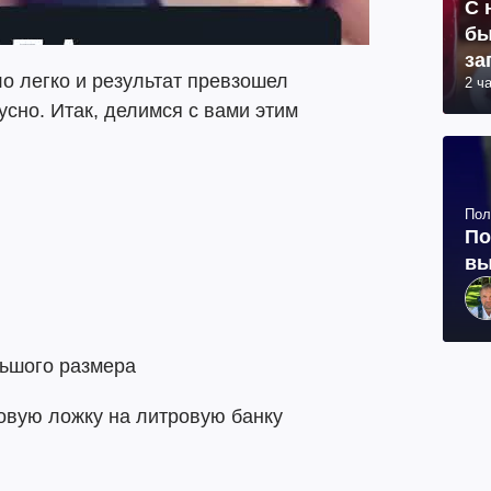
С 
бы
за
о легко и результат превзошел
2 ч
усно. Итак, делимся с вами этим
Пол
По
вы
льшого размера
ловую ложку на литровую банку