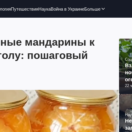
логия
Путешествия
Наука
Война в Украине
Больше
ные мандарины к
толу: пошаговый
Соц
Вз
но
ог
22 
Нау
Не
за