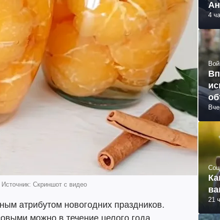
Ан
4 ч
Вой
Вп
ис
об
Вче
Соц
Ка
 Источник: Скриншот с видео
ва
21 
ым атрибутом новогодних праздников.
овыми можно в течение целого года.