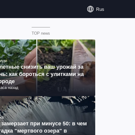
Rus
TOP news
иум
летные снизить ваш урожай за
чь: как бороться с улитками на
ороде
часа назад
ка
 замерзает при минусе 50: в чем
гадка "мертвого озера" в