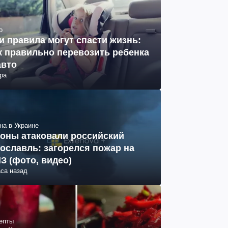
о
и правила могут спасти жизнь:
к правильно перевозить ребенка
авто
ра
на в Украине
оны атаковали российский
ославль: загорелся пожар на
З (фото, видео)
аса назад
епты