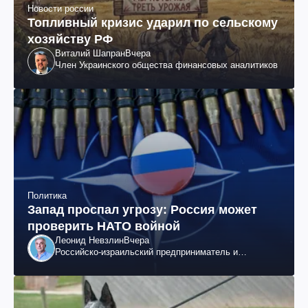
Новости россии
Топливный кризис ударил по сельскому
хозяйству РФ
Виталий Шапран
Вчера
Член Украинского общества финансовых аналитиков
Политика
Запад проспал угрозу: Россия может
проверить НАТО войной
Леонид Невзлин
Вчера
Российско-израильский предприниматель и
общественный деятель, бывший вице-президент
"ЮКОСа"