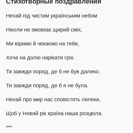
Стихотворные поздравления
Нехай під чистим українським небом
Ніколи не змовкає щирий сміх,
Ми віримо й чекаємо на тебе,
Хоча на долю нарікати гріх.
Ти завжди поряд, де б не був далеко,
Ти завжди поряд, де б я не була.
Нехай про мир нас сповістять лелеки,
Щоб у Новий рік країна наша розцвіла.
***