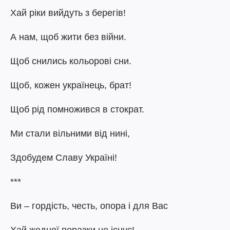
Хай ріки вийдуть з берегів!
А нам, щоб жити без війни.
Щоб снились кольорові сни.
Щоб, кожен українець, брат!
Щоб рід помножився в стократ.
Ми стали вільними від нині,
Здобудем Славу Україні!
***
Ви – гордість, честь, опора і для Вас