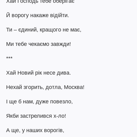
Хай Господь тебе оберігає
Й ворогу накаже відійти.
Ти – єдиний, кращого не має,
Ми тебе чекаємо завжди!
***
Хай Новий рік несе дива.
Нехай згорить, дотла, Москва!
І ще б нам, дуже повезло,
Якби застрелився х-ло!
А ще, у наших ворогів,