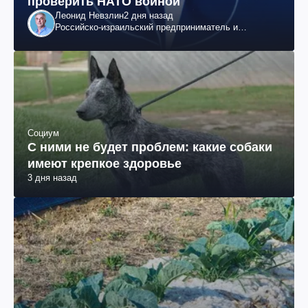
проверить НАТО войной
Леонид Невзлин
2 дня назад
Российско-израильский предприниматель и
общественный деятель, бывший вице-президент
"ЮКОСа"
Социум
С ними не будет проблем: какие собаки
имеют крепкое здоровье
3 дня назад