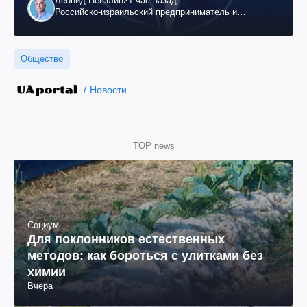
Леонид Невзлин
21 час назад
Российско-израильский предприниматель и
общественный деятель, бывший вице-президент
"ЮКОСа"
Общество
Новости
TOP news
Социум
Для поклонников естественных
методов: как бороться с улитками без
химии
Вчера