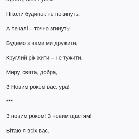
Ніколи будинок не покинуть,
А печалі – точно згинуть!
Будемо з вами ми дружити,
Круглий рік жити – не тужити,
Миру, свята, добра,
З Новим роком вас, ура!
***
З новим роком! З новим щастям!
Вітаю я всіх вас.