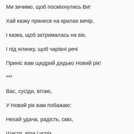
Ми зичимо, щоб посміхнулись Ви!
Хай казку принесе на крилах вечір,
І казка, щоб затрималась на вік,
І під ялинку, щоб чарівні речі
Приніс вам щедрий дядько Новий рік!
***
Вас, сусіди, вітаю,
У Новий рік вам побажаю:
Нехай удача, радість, сміх,
Щастя, віра і успіх