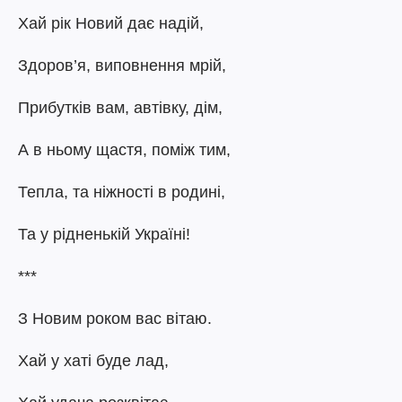
Хай рік Новий дає надій,
Здоров’я, виповнення мрій,
Прибутків вам, автівку, дім,
А в ньому щастя, поміж тим,
Тепла, та ніжності в родині,
Та у рідненькій Україні!
***
З Новим роком вас вітаю.
Хай у хаті буде лад,