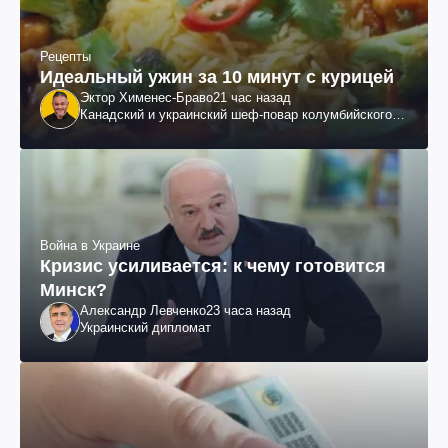
Рецепты
Идеальный ужин за 10 минут с курицей
Эктор Хименес-Браво
21 час назад
Канадский и украинский шеф-повар колумбийского
происхождения, бизнесмен, телеведущий
Война в Украине
Кризис усиливается: к чему готовится
Минск?
Александр Левченко
23 часа назад
Украинский дипломат