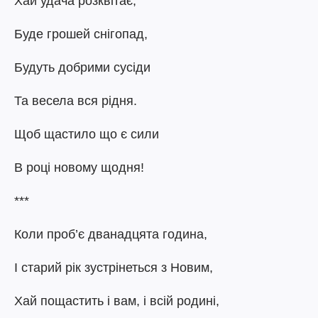
Хай удача розквітає,
Буде грошей снігопад,
Будуть добрими сусіди
Та весела вся рідня.
Щоб щастило що є сили
В році новому щодня!
***
Коли проб’є дванадцята година,
І старий рік зустрінеться з Новим,
Хай пощастить і вам, і всій родині,