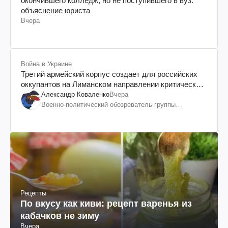
окончившего колледж, но не поступившего в вуз:
объяснение юриста
Вчера
Война в Украине
Третий армейский корпус создает для российских
оккупантов на Лиманском направлении критический
дискомфорт: как это удалось
Александр Коваленко
Вчера
Военно-политический обозреватель группы
"Информационное сопротивление"
Рецепты
По вкусу как киви: рецепт варенья из
кабачков не зиму
Вчера